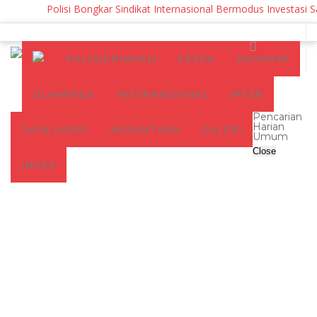
Polisi Bongkar Sindikat Internasional Bermodus Investasi Saha
POLHUKRIMKAM
KESRA
EKONOMI
OLAHRAGA
INTERNASIONAL
IPTEK
Pencarian
Harian
GAYA HIDUP
NUSANTARA
GALERI
Umum
Close
INDEX