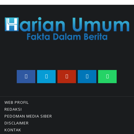
04/08/2026 22:54 WIB ||
MAKRO/MIKRO
Eksepsinya Diterima Hakim,
Dokter Tifa Praperadilankan
Kejaksaan
04/08/2026 18:37 WIB ||
HUKUM
Jenderal Dudung Pimpin
Peluncuran Buku Dan Diskusi
UU Perekonomian Nasional
03/08/2026 18:31 WIB ||
PENDIDIKAN
Geger! Nama Prabowo Diduga
Dicatut Dalam Makalah MBG
Untuk Dapat Nobel
Perdamaian
WEB PROFIL
05/08/2026 17:25 WIB ||
KRIMINAL
REDAKSI
Analis: Pembalasan Iran Jika
PEDOMAN MEDIA SIBER
Infrastruktur Energinya
DISCLAIMER
Diserang Bisa Guncang
KONTAK