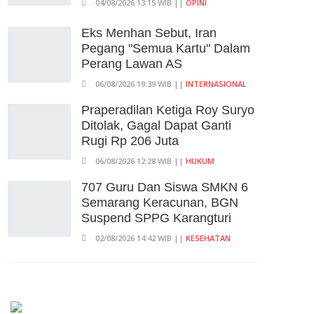
04/08/2026 13:15 WIB ||
OPINI
Ditunda, Pajak Untuk
Pedagang Online Baru
Eks Menhan Sebut, Iran
Diterapkan 1 November 2026
Pegang "Semua Kartu" Dalam
06/08/2026 14:23 WIB ||
DKI JAKARTA
Perang Lawan AS
06/08/2026 19:39 WIB ||
INTERNASIONAL
Praperadilan Ketiga Roy Suryo
Ditolak, Gagal Dapat Ganti
Rugi Rp 206 Juta
06/08/2026 12:28 WIB ||
HUKUM
707 Guru Dan Siswa SMKN 6
Semarang Keracunan, BGN
Suspend SPPG Karangturi
02/08/2026 14:42 WIB ||
KESEHATAN
Peluncuran Buku Dan
Simposium Nasional Nusantara
Centre Hasilkan Maklumat
Merdeka Barat