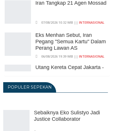
Iran Tangkap 21 Agen Mossad
07/08/2026 10:32 WIB ||
INTERNASIONAL
Eks Menhan Sebut, Iran
Pegang "Semua Kartu" Dalam
Perang Lawan AS
06/08/2026 19:39 WIB ||
INTERNASIONAL
Utang Kereta Cepat Jakarta -
Bandung Akan Ditanggung
Kemenkeu
POPULER SEPEKAN
06/08/2026 19:02 WIB ||
KEUANGAN
Ratusan Senjata Api Dan
Narkoba Ditemukan Di Ruang
Kepala Yayasan Sekolah Di
Sebaiknya Eko Sulistyo Jadi
Jaksel
Justice Collaborator
06/08/2026 17:40 WIB ||
DKI JAKARTA