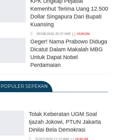
KPK Ungkap Pejabat
Kemenhut Terima Uang 12.500
Dollar Singapura Dari Bupati
Kuansing
05/08/2026 20:37 WIB ||
HUKUM
Geger! Nama Prabowo Diduga
Dicatut Dalam Makalah MBG
Untuk Dapat Nobel
Perdamaian
05/08/2026 17:25 WIB ||
KRIMINAL
Transjakarta Blok M-Soetta
POPULER SEPEKAN
Ganti Nama Jadi
Transbandara, Tarif Dipatok
Rp15.000
Tolak Keberatan UGM Soal
05/08/2026 15:05 WIB ||
TRANSPORTASI
Ijazah Jokowi, PTUN Jakarta
BPS Klaim Angka
Dinilai Bela Demokrasi
Pengangguran Di Indonesia
Pada Mei 2026 Turun Jadi 7,22
31/07/2026 11:22 WIB ||
HUKUM