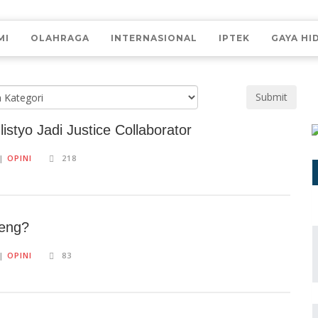
MI
OLAHRAGA
INTERNASIONAL
IPTEK
GAYA HI
Submit
istyo Jadi Justice Collaborator
||
OPINI
218
reng?
||
OPINI
83