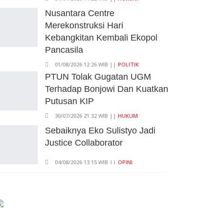
Juta Orang
Nusantara Centre
05/08/2026 13:45 WIB ||
TENAGA KERJA
Merekonstruksi Hari
Kuartal II-2026, Ekonomi RI
Kebangkitan Kembali Ekopol
Tumbuh 5,29 Persen, Sektor
Pancasila
Pertambangan Alami Kontraksi
01/08/2026 12:26 WIB ||
POLITIK
05/08/2026 13:16 WIB ||
MAKRO/MIKRO
PTUN Tolak Gugatan UGM
Terhadap Bonjowi Dan Kuatkan
Putusan KIP
30/07/2026 21:32 WIB ||
HUKUM
Sebaiknya Eko Sulistyo Jadi
Justice Collaborator
04/08/2026 13:15 WIB ||
OPINI
Pembahasan Perpres Ojol
Telah Selesai, Status Dijadikan
Pengusaha Mikro