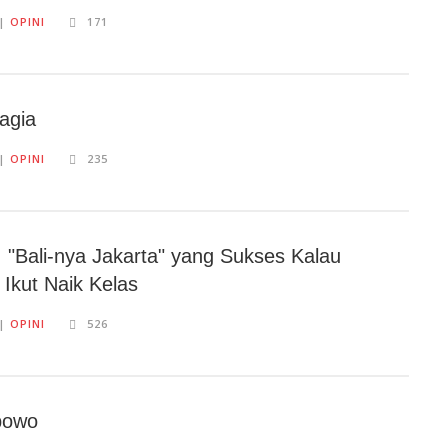
||
OPINI
171
agia
||
OPINI
235
 "Bali-nya Jakarta" yang Sukses Kalau
Ikut Naik Kelas
||
OPINI
526
bowo