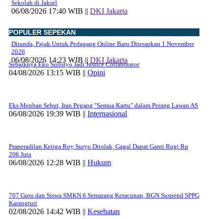
Sekolah di Jaksel
06/08/2026 17:40 WIB ||
DKI Jakarta
POPULER SEPEKAN
Ditunda, Pajak Untuk Pedagang Online Baru Diterapkan 1 November
2026
06/08/2026 14:23 WIB ||
DKI Jakarta
Sebaiknya Eko Sulistyo Jadi Justice Collaborator
04/08/2026 13:15 WIB ||
Opini
Eks Menhan Sebut, Iran Pegang "Semua Kartu" dalam Perang Lawan AS
06/08/2026 19:39 WIB ||
Internasional
Praperadilan Ketiga Roy Suryo Ditolak, Gagal Dapat Ganti Rugi Rp
206 Juta
06/08/2026 12:28 WIB ||
Hukum
707 Guru dan Siswa SMKN 6 Semarang Keracunan, BGN Suspend SPPG
Karangturi
02/08/2026 14:42 WIB ||
Kesehatan