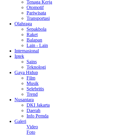
Tenaga Kerja
Otomotif
Pariwisata
Transportasi
Olahraga
Sepakbola
Raket
Balapan
Lain - Lain
Internasional
Iptek
Sains
Teknologi
Gaya Hidup
Film
Musik
Selebritis
Trend
Nusantara
DKI Jakarta
Daerah
Info Pemda
Galeri
Video
Foto