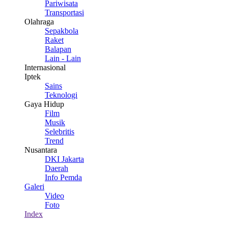
Pariwisata
Transportasi
Olahraga
Sepakbola
Raket
Balapan
Lain - Lain
Internasional
Iptek
Sains
Teknologi
Gaya Hidup
Film
Musik
Selebritis
Trend
Nusantara
DKI Jakarta
Daerah
Info Pemda
Galeri
Video
Foto
Index