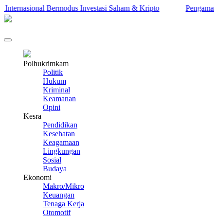
asional Bermodus Investasi Saham & Kripto
Pengamat Ingatkan 
Polhukrimkam
Politik
Hukum
Kriminal
Keamanan
Opini
Kesra
Pendidikan
Kesehatan
Keagamaan
Lingkungan
Sosial
Budaya
Ekonomi
Makro/Mikro
Keuangan
Tenaga Kerja
Otomotif