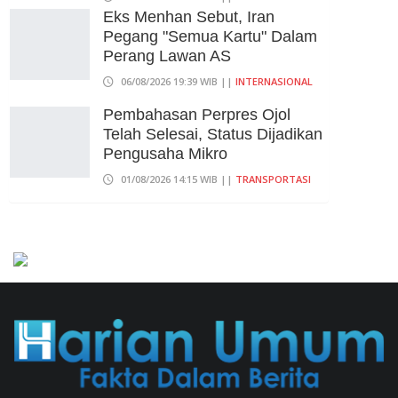
Eks Menhan Sebut, Iran
Pegang "Semua Kartu" Dalam
Perang Lawan AS
06/08/2026 19:39 WIB ||
INTERNASIONAL
Pembahasan Perpres Ojol
Telah Selesai, Status Dijadikan
Pengusaha Mikro
01/08/2026 14:15 WIB ||
TRANSPORTASI
707 Guru Dan Siswa SMKN 6
Semarang Keracunan, BGN
Suspend SPPG Karangturi
02/08/2026 14:42 WIB ||
KESEHATAN
Praperadilan Ketiga Roy Suryo
Ditolak, Gagal Dapat Ganti
Rugi Rp 206 Juta
06/08/2026 12:28 WIB ||
HUKUM