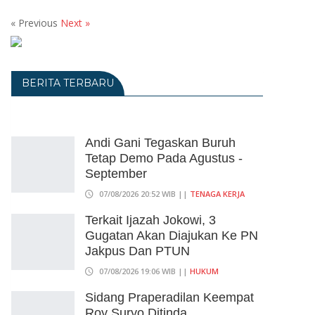
« Previous
Next »
BERITA TERBARU
Andi Gani Tegaskan Buruh
Tetap Demo Pada Agustus -
September
07/08/2026 20:52 WIB ||
TENAGA KERJA
Terkait Ijazah Jokowi, 3
Gugatan Akan Diajukan Ke PN
Jakpus Dan PTUN
07/08/2026 19:06 WIB ||
HUKUM
Sidang Praperadilan Keempat
Roy Suryo Ditinda