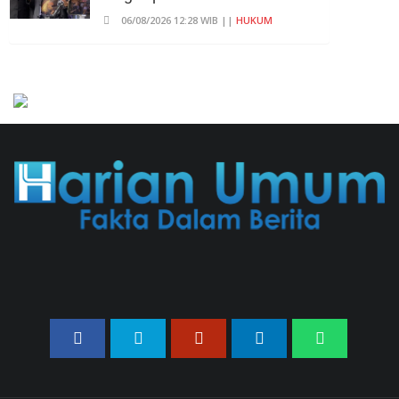
06/08/2026 12:28 WIB ||
HUKUM
707 Guru Dan Siswa SMKN 6
Semarang Keracunan, BGN
Suspend SPPG Karangturi
02/08/2026 14:42 WIB ||
KESEHATAN
Peluncuran Buku Dan
Simposium Nasional Nusantara
Centre Hasilkan Maklumat
Merdeka Barat
04/08/2026 22:54 WIB ||
MAKRO/MIKRO
Eksepsinya Diterima Hakim,
Dokter Tifa Praperadilankan
Kejaksaan
04/08/2026 18:37 WIB ||
HUKUM
Geger! Nama Prabowo Diduga
Dicatut Dalam Makalah MBG
Untuk Dapat Nobel