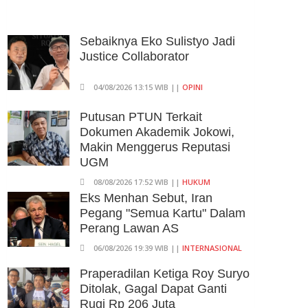
Utang Kereta Cepat Jakarta -
Bandung Akan Ditanggung
Kemenkeu
Sebaiknya Eko Sulistyo Jadi
Justice Collaborator
06/08/2026 19:02 WIB ||
KEUANGAN
Ratusan Senjata Api Dan
04/08/2026 13:15 WIB ||
OPINI
Narkoba Ditemukan Di Ruang
Kepala Yayasan Sekolah Di
Putusan PTUN Terkait
Jaksel
Dokumen Akademik Jokowi,
Makin Menggerus Reputasi
06/08/2026 17:40 WIB ||
DKI JAKARTA
UGM
08/08/2026 17:52 WIB ||
HUKUM
Eks Menhan Sebut, Iran
Pegang "Semua Kartu" Dalam
Perang Lawan AS
06/08/2026 19:39 WIB ||
INTERNASIONAL
Praperadilan Ketiga Roy Suryo
Ditolak, Gagal Dapat Ganti
Rugi Rp 206 Juta