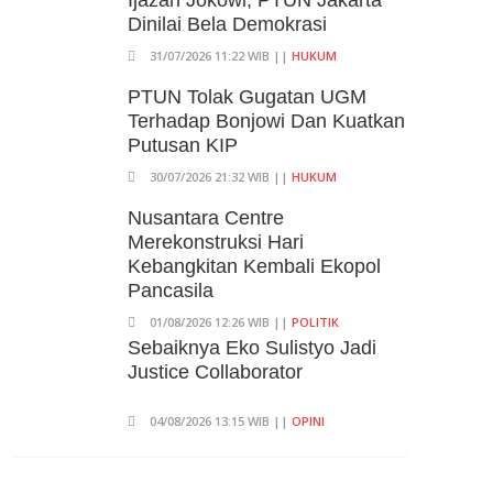
Ijazah Jokowi, PTUN Jakarta
Kejaksaan
Dinilai Bela Demokrasi
04/08/2026 18:37 WIB ||
HUKUM
31/07/2026 11:22 WIB ||
HUKUM
Eks Jampidsus Febrie
PTUN Tolak Gugatan UGM
Adriansyah Akan
Terhadap Bonjowi Dan Kuatkan
Praperadilankan Kejagung Dan
Putusan KIP
Polisi
30/07/2026 21:32 WIB ||
HUKUM
04/08/2026 17:11 WIB ||
HUKUM
Nusantara Centre
Merekonstruksi Hari
Kebangkitan Kembali Ekopol
Pancasila
01/08/2026 12:26 WIB ||
POLITIK
Sebaiknya Eko Sulistyo Jadi
Justice Collaborator
04/08/2026 13:15 WIB ||
OPINI
Pembahasan Perpres Ojol
Telah Selesai, Status Dijadikan