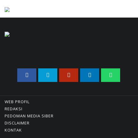
Pengusaha Mikro
01/08/2026 14:15 WIB ||
TRANSPORTASI
Curi Dompet Yang Ternyata
Hanya Berisi Rp 5.000, Moh
Syifak Divonis 4 Bulan
31/07/2026 10:44 WIB ||
HUKUM
707 Guru Dan Siswa SMKN 6
Semarang Keracunan, BGN
Suspend SPPG Karangturi
02/08/2026 14:42 WIB ||
KESEHATAN
Jika Banding Juga Ditolak,
UGM Wajib Buka Dokumen
WEB PROFIL
Akademik Jokowi Ke Publik
REDAKSI
PEDOMAN MEDIA SIBER
31/07/2026 13:23 WIB ||
HUKUM
DISCLAIMER
Jaksa KPK Limpahkan Kasus
KONTAK
Korupsi Kuota Haji Ke