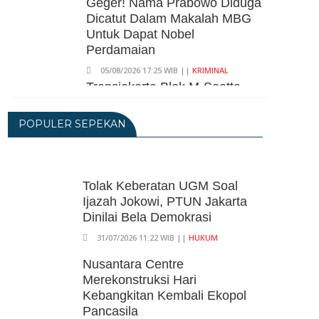
Geger! Nama Prabowo Diduga
Dicatut Dalam Makalah MBG
Untuk Dapat Nobel
Perdamaian
05/08/2026 17:25 WIB ||
KRIMINAL
Transjakarta Blok M-Soetta
Ganti Nama Jadi
Transbandara, Tarif Dipatok
POPULER SEPEKAN
Rp15.000
05/08/2026 15:05 WIB ||
TRANSPORTASI
BPS Klaim Angka
Tolak Keberatan UGM Soal
Pengangguran Di Indonesia
Ijazah Jokowi, PTUN Jakarta
Pada Mei 2026 Turun Jadi 7,22
Dinilai Bela Demokrasi
Juta Orang
31/07/2026 11:22 WIB ||
HUKUM
05/08/2026 13:45 WIB ||
TENAGA KERJA
Kuartal II-2026, Ekonomi RI
Nusantara Centre
Tumbuh 5,29 Persen, Sektor
Merekonstruksi Hari
Pertambangan Alami Kontraksi
Kebangkitan Kembali Ekopol
05/08/2026 13:16 WIB ||
MAKRO/MIKRO
Pancasila