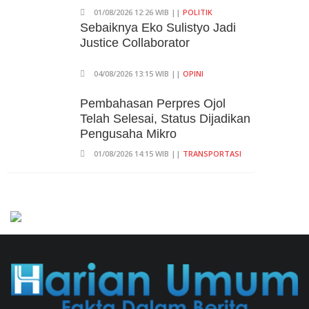
01/08/2026 12:26 WIB ||
POLITIK
Sebaiknya Eko Sulistyo Jadi
Justice Collaborator
04/08/2026 13:15 WIB ||
OPINI
Pembahasan Perpres Ojol
Telah Selesai, Status Dijadikan
Pengusaha Mikro
01/08/2026 14:15 WIB ||
TRANSPORTASI
Curi Dompet Yang Ternyata
Hanya Berisi Rp 5.000, Moh
Syifak Divonis 4 Bulan
31/07/2026 10:44 WIB ||
HUKUM
707 Guru Dan Siswa SMKN 6
Semarang Keracunan, BGN
Suspend SPPG Karangturi
02/08/2026 14:42 WIB ||
KESEHATAN