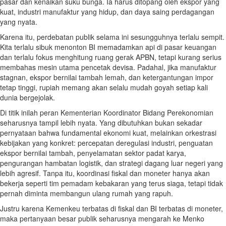
pasar dan kenaikan suku bunga. Ia harus ditopang oleh ekspor yang
kuat, industri manufaktur yang hidup, dan daya saing perdagangan
yang nyata.
Karena itu, perdebatan publik selama ini sesungguhnya terlalu sempit.
Kita terlalu sibuk menonton BI memadamkan api di pasar keuangan
dan terlalu fokus menghitung ruang gerak APBN, tetapi kurang serius
membahas mesin utama pencetak devisa. Padahal, jika manufaktur
stagnan, ekspor bernilai tambah lemah, dan ketergantungan impor
tetap tinggi, rupiah memang akan selalu mudah goyah setiap kali
dunia bergejolak.
Di titik inilah peran Kementerian Koordinator Bidang Perekonomian
seharusnya tampil lebih nyata. Yang dibutuhkan bukan sekadar
pernyataan bahwa fundamental ekonomi kuat, melainkan orkestrasi
kebijakan yang konkret: percepatan deregulasi industri, penguatan
ekspor bernilai tambah, penyelamatan sektor padat karya,
pengurangan hambatan logistik, dan strategi dagang luar negeri yang
lebih agresif. Tanpa itu, koordinasi fiskal dan moneter hanya akan
bekerja seperti tim pemadam kebakaran yang terus siaga, tetapi tidak
pernah diminta membangun ulang rumah yang rapuh.
Justru karena Kemenkeu terbatas di fiskal dan BI terbatas di moneter,
maka pertanyaan besar publik seharusnya mengarah ke Menko