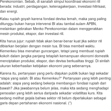
Perekonomian. Sebab, di sanalah simpul koordinasi ekonomi riil
berada: industri, perdagangan, ketenagakerjaan, investasi-hilirisasi,
dan energi.
Kalau rupiah goyah karena fondasi devisa lemah, maka yang paling
ditunggu bukan hanya intervensi BI atau tambal-sulam APBN,
melainkan gebrakan Menko Perekonomian dalam menggerakkan
mesin produksi, ekspor, dan investasi riil.
Kita harus jujur: rupiah tidak akan benar-benar kuat jika sektor riil
dibiarkan berjalan dengan mesin tua. BI bisa membeli waktu.
Kemenkeu bisa menahan guncangan, tetapi yang membuat rupiah
kokoh dalam jangka panjang tetaplah kemampuan ekonomi domestik
menciptakan produksi, ekspor, dan devisa berkualitas tinggi. Di sinilah
ukuran keberhasilan kebijakan ekonomi yang sebenarnya.
Karena itu, pertanyaan yang perlu diajukan publik bukan lagi sekadar
“siapa yang salah: BI atau Kemenkeu?” Pertanyaan yang lebih penting
adalah: siapa yang sedang bekerja membangun fondasi rupiah dari
bawah? Jika jawabannya belum jelas, maka kita sedang menghadapi
persoalan yang lebih serius daripada sekadar volatilitas kurs. Kita
sedang melihat gejala bahwa sektor riil belum diperlakukan sebagai
garis depan pertahanan ekonomi nasional. (*)