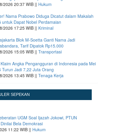
8/2026 20:37 WIB ||
Hukum
r! Nama Prabowo Diduga Dicatut dalam Makalah
 untuk Dapat Nobel Perdamaian
8/2026 17:25 WIB ||
Kriminal
sjakarta Blok M-Soetta Ganti Nama Jadi
sbandara, Tarif Dipatok Rp15.000
8/2026 15:05 WIB ||
Transportasi
Klaim Angka Pengangguran di Indonesia pada Mei
 Turun Jadi 7,22 Juta Orang
8/2026 13:45 WIB ||
Tenaga Kerja
ULER SEPEKAN
eberatan UGM Soal Ijazah Jokowi, PTUN
 Dinilai Bela Demokrasi
026 11:22 WIB ||
Hukum