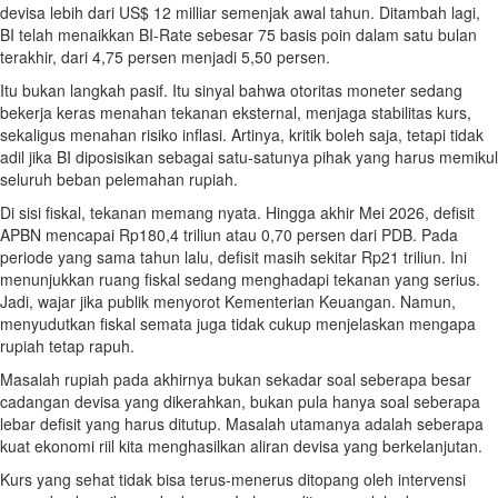
devisa lebih dari US$ 12 milliar semenjak awal tahun. Ditambah lagi,
BI telah menaikkan BI-Rate sebesar 75 basis poin dalam satu bulan
terakhir, dari 4,75 persen menjadi 5,50 persen.
Itu bukan langkah pasif. Itu sinyal bahwa otoritas moneter sedang
bekerja keras menahan tekanan eksternal, menjaga stabilitas kurs,
sekaligus menahan risiko inflasi. Artinya, kritik boleh saja, tetapi tidak
adil jika BI diposisikan sebagai satu-satunya pihak yang harus memikul
seluruh beban pelemahan rupiah.
Di sisi fiskal, tekanan memang nyata. Hingga akhir Mei 2026, defisit
APBN mencapai Rp180,4 triliun atau 0,70 persen dari PDB. Pada
periode yang sama tahun lalu, defisit masih sekitar Rp21 triliun. Ini
menunjukkan ruang fiskal sedang menghadapi tekanan yang serius.
Jadi, wajar jika publik menyorot Kementerian Keuangan. Namun,
menyudutkan fiskal semata juga tidak cukup menjelaskan mengapa
rupiah tetap rapuh.
Masalah rupiah pada akhirnya bukan sekadar soal seberapa besar
cadangan devisa yang dikerahkan, bukan pula hanya soal seberapa
lebar defisit yang harus ditutup. Masalah utamanya adalah seberapa
kuat ekonomi riil kita menghasilkan aliran devisa yang berkelanjutan.
Kurs yang sehat tidak bisa terus-menerus ditopang oleh intervensi