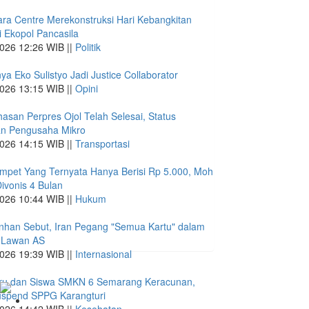
ra Centre Merekonstruksi Hari Kebangkitan
 Ekopol Pancasila
026 12:26 WIB ||
Politik
ya Eko Sulistyo Jadi Justice Collaborator
026 13:15 WIB ||
Opini
san Perpres Ojol Telah Selesai, Status
an Pengusaha Mikro
026 14:15 WIB ||
Transportasi
mpet Yang Ternyata Hanya Berisi Rp 5.000, Moh
Divonis 4 Bulan
026 10:44 WIB ||
Hukum
nhan Sebut, Iran Pegang "Semua Kartu" dalam
 Lawan AS
026 19:39 WIB ||
Internasional
ru dan Siswa SMKN 6 Semarang Keracunan,
spend SPPG Karangturi
026 14:42 WIB ||
Kesehatan