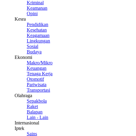
Kriminal
Keamanan
Opini
Kesra
Pendidikan
Kesehatan
Keagamaan
Lingkungan
Sosial
Budaya
Ekonomi
Makro/Mikro
Keuangan
Tenaga Kerja
Otomotif
Pariwisata
Transportasi
Olahraga
Sepakbola
Raket
Balapan
Lain - Lain
Internasional
Iptek
Sains