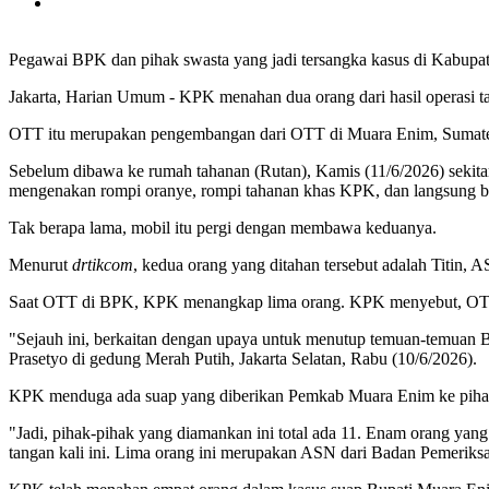
Pegawai BPK dan pihak swasta yang jadi tersangka kasus di Kabupa
Jakarta, Harian Umum - KPK menahan dua orang dari hasil operasi
OTT itu merupakan pengembangan dari OTT di Muara Enim, Sumatera
Sebelum dibawa ke rumah tahanan (Rutan), Kamis (11/6/2026) sekita
mengenakan rompi oranye, rompi tahanan khas KPK, dan langsung be
Tak berapa lama, mobil itu pergi dengan membawa keduanya.
Menurut
drtikcom
, kedua orang yang ditahan tersebut adalah Titin,
Saat OTT di BPK, KPK menangkap lima orang. KPK menyebut, OTT 
"Sejauh ini, berkaitan dengan upaya untuk menutup temuan-temuan 
Prasetyo di gedung Merah Putih, Jakarta Selatan, Rabu (10/6/2026).
KPK menduga ada suap yang diberikan Pemkab Muara Enim ke pihak
"Jadi, pihak-pihak yang diamankan ini total ada 11. Enam orang yan
tangan kali ini. Lima orang ini merupakan ASN dari Badan Pemeriks