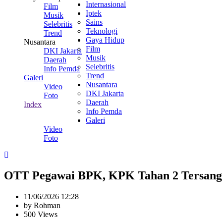
Internasional
Film
Iptek
Musik
Sains
Selebritis
Teknologi
Trend
Gaya Hidup
Nusantara
Film
DKI Jakarta
Musik
Daerah
Selebritis
Info Pemda
Trend
Galeri
Nusantara
Video
DKI Jakarta
Foto
Daerah
Index
Info Pemda
Galeri
Video
Foto
OTT Pegawai BPK, KPK Tahan 2 Tersan
11/06/2026 12:28
by Rohman
500 Views