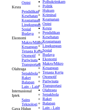
Polhukrimkam
Opini
Politik
Kesra
Hukum
Pendidikan
Kriminal
Kesehatan
Keamanan
Keagamaan
Opini
Lingkungan
Kesra
Sosial
Pendidikan
Budaya
Kesehatan
Ekonomi
Keagamaan
Makro/Mikro
Lingkungan
Keuangan
Sosial
Tenaga Kerja
Budaya
Otomotif
Ekonomi
Pariwisata
Makro/Mikro
Transportasi
Keuangan
Olahraga
Tenaga Kerja
Sepakbola
Otomotif
Raket
Pariwisata
Balapan
Transportasi
Lain - Lain
Olahraga
Internasional
Sepakbola
Iptek
Raket
Sains
Balapan
Teknologi
Lain - Lain
Gaya Hidup