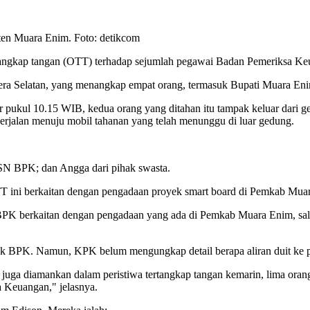
ten Muara Enim. Foto: detikcom
 tangkap tangan (OTT) terhadap sejumlah pegawai Badan Pemeriksa K
 Selatan, yang menangkap empat orang, termasuk Bupati Muara Enim,
r pukul 10.15 WIB, kedua orang yang ditahan itu tampak keluar dari 
rjalan menuju mobil tahanan yang telah menunggu di luar gedung.
 ASN BPK; dan Angga dari pihak swasta.
ini berkaitan dengan pengadaan proyek smart board di Pemkab Mua
BPK berkaitan dengan pengadaan yang ada di Pemkab Muara Enim, sal
 BPK. Namun, KPK belum mengungkap detail berapa aliran duit ke 
g juga diamankan dalam peristiwa tertangkap tangan kemarin, lima or
a Keuangan," jelasnya.