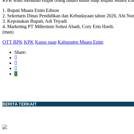
KPK telah menahan empat orang dalam kasus suap Bupati Muara Eni
1. Bupati Muara Enim Edison
2. Sekretaris Dinas Pendidikan dan Kebudayaan tahun 2026, Abi Nu
3. Keponakan Bupati, Adi Triyadi
4. Marketing PT Millenium Solusi Abadi, Cory Erin Hardi.
(man)
OTT BPK
KPK
Kasus suap
Kabupaten Muara Enim
Share:
BERITA TERKAIT