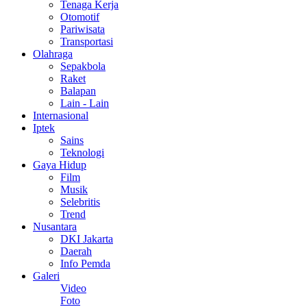
Tenaga Kerja
Otomotif
Pariwisata
Transportasi
Olahraga
Sepakbola
Raket
Balapan
Lain - Lain
Internasional
Iptek
Sains
Teknologi
Gaya Hidup
Film
Musik
Selebritis
Trend
Nusantara
DKI Jakarta
Daerah
Info Pemda
Galeri
Video
Foto