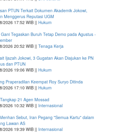
san PTUN Terkait Dokumen Akademik Jokowi,
in Menggerus Reputasi UGM
8/2026 17:52 WIB ||
Hukum
 Gani Tegaskan Buruh Tetap Demo pada Agustus -
tember
8/2026 20:52 WIB ||
Tenaga Kerja
ait Ijazah Jokowi, 3 Gugatan Akan Diajukan ke PN
pus dan PTUN
8/2026 19:06 WIB ||
Hukum
ng Praperadilan Keempat Roy Suryo Ditinda
8/2026 17:10 WIB ||
Hukum
 Tangkap 21 Agen Mossad
8/2026 10:32 WIB ||
Internasional
Menhan Sebut, Iran Pegang "Semua Kartu" dalam
ang Lawan AS
8/2026 19:39 WIB ||
Internasional