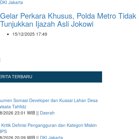
DKI Jakarta
Gelar Perkara Khusus, Polda Metro Tidak
Tunjukkan Ijazah Asli Jokowi
15/12/2025 17:49
ERITA TERBARU
sumen Somasi Developer dan Kuasai Lahan Desa
isata Tahfidz
8/2026 23:01 WIB ||
Daerah
 Kritik Definisi Pengangguran dan Kategori Miskin
 BPS
8/2026 20:09 WIB ||
DKI Jakarta