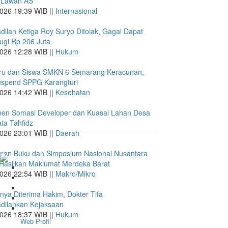
 Lawan AS
026 19:39 WIB ||
Internasional
dilan Ketiga Roy Suryo Ditolak, Gagal Dapat
ugi Rp 206 Juta
026 12:28 WIB ||
Hukum
ru dan Siswa SMKN 6 Semarang Keracunan,
spend SPPG Karangturi
026 14:42 WIB ||
Kesehatan
en Somasi Developer dan Kuasai Lahan Desa
ta Tahfidz
026 23:01 WIB ||
Daerah
uran Buku dan Simposium Nasional Nusantara
Hasilkan Maklumat Merdeka Barat
026 22:54 WIB ||
Makro/Mikro
nya Diterima Hakim, Dokter Tifa
dilankan Kejaksaan
026 18:37 WIB ||
Hukum
Web Profil