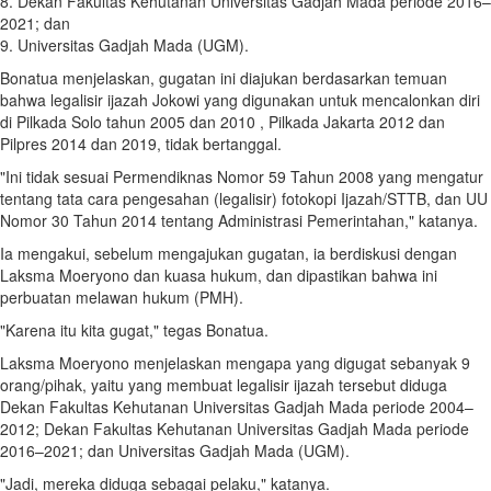
8. Dekan Fakultas Kehutanan Universitas Gadjah Mada periode 2016–
2021; dan
9. Universitas Gadjah Mada (UGM).
Bonatua menjelaskan, gugatan ini diajukan berdasarkan temuan
bahwa legalisir ijazah Jokowi yang digunakan untuk mencalonkan diri
di Pilkada Solo tahun 2005 dan 2010 , Pilkada Jakarta 2012 dan
Pilpres 2014 dan 2019, tidak bertanggal.
"Ini tidak sesuai Permendiknas Nomor 59 Tahun 2008 yang mengatur
tentang tata cara pengesahan (legalisir) fotokopi Ijazah/STTB, dan UU
Nomor 30 Tahun 2014 tentang Administrasi Pemerintahan," katanya.
Ia mengakui, sebelum mengajukan gugatan, ia berdiskusi dengan
Laksma Moeryono dan kuasa hukum, dan dipastikan bahwa ini
perbuatan melawan hukum (PMH).
"Karena itu kita gugat," tegas Bonatua.
Laksma Moeryono menjelaskan mengapa yang digugat sebanyak 9
orang/pihak, yaitu yang membuat legalisir ijazah tersebut diduga
Dekan Fakultas Kehutanan Universitas Gadjah Mada periode 2004–
2012; Dekan Fakultas Kehutanan Universitas Gadjah Mada periode
2016–2021; dan Universitas Gadjah Mada (UGM).
"Jadi, mereka diduga sebagai pelaku," katanya.