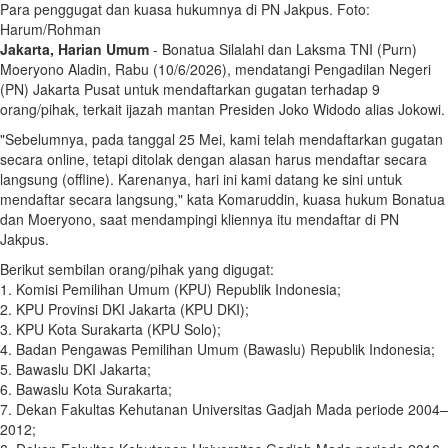
Para penggugat dan kuasa hukumnya di PN Jakpus. Foto:
Harum/Rohman
Jakarta, Harian Umum
- Bonatua Silalahi dan Laksma TNI (Purn)
Moeryono Aladin, Rabu (10/6/2026), mendatangi Pengadilan Negeri
(PN) Jakarta Pusat untuk mendaftarkan gugatan terhadap 9
orang/pihak, terkait ijazah mantan Presiden Joko Widodo alias Jokowi.
"Sebelumnya, pada tanggal 25 Mei, kami telah mendaftarkan gugatan
secara online, tetapi ditolak dengan alasan harus mendaftar secara
langsung (offline). Karenanya, hari ini kami datang ke sini untuk
mendaftar secara langsung," kata Komaruddin, kuasa hukum Bonatua
dan Moeryono, saat mendampingi kliennya itu mendaftar di PN
Jakpus.
Berikut sembilan orang/pihak yang digugat:
1. Komisi Pemilihan Umum (KPU) Republik Indonesia;
2. KPU Provinsi DKI Jakarta (KPU DKI);
3. KPU Kota Surakarta (KPU Solo);
4. Badan Pengawas Pemilihan Umum (Bawaslu) Republik Indonesia;
5. Bawaslu DKI Jakarta;
6. Bawaslu Kota Surakarta;
7. Dekan Fakultas Kehutanan Universitas Gadjah Mada periode 2004–
2012;