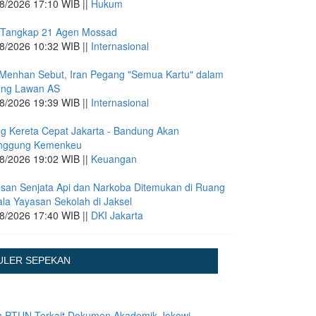
8/2026 17:10 WIB ||
Hukum
 Tangkap 21 Agen Mossad
8/2026 10:32 WIB ||
Internasional
Menhan Sebut, Iran Pegang "Semua Kartu" dalam
ang Lawan AS
8/2026 19:39 WIB ||
Internasional
g Kereta Cepat Jakarta - Bandung Akan
anggung Kemenkeu
8/2026 19:02 WIB ||
Keuangan
san Senjata Api dan Narkoba Ditemukan di Ruang
la Yayasan Sekolah di Jaksel
8/2026 17:40 WIB ||
DKI Jakarta
ULER SEPEKAN
n PTUN Terkait Dokumen Akademik Jokowi,