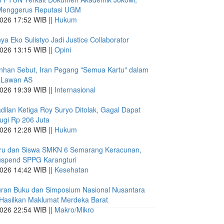
Menggerus Reputasi UGM
026 17:52 WIB ||
Hukum
ya Eko Sulistyo Jadi Justice Collaborator
026 13:15 WIB ||
Opini
nhan Sebut, Iran Pegang "Semua Kartu" dalam
 Lawan AS
026 19:39 WIB ||
Internasional
dilan Ketiga Roy Suryo Ditolak, Gagal Dapat
ugi Rp 206 Juta
026 12:28 WIB ||
Hukum
ru dan Siswa SMKN 6 Semarang Keracunan,
spend SPPG Karangturi
026 14:42 WIB ||
Kesehatan
uran Buku dan Simposium Nasional Nusantara
Hasilkan Maklumat Merdeka Barat
026 22:54 WIB ||
Makro/Mikro