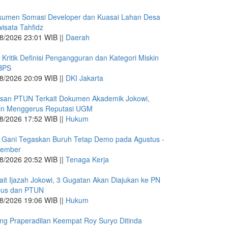
sumen Somasi Developer dan Kuasai Lahan Desa
isata Tahfidz
8/2026 23:01 WIB ||
Daerah
 Kritik Definisi Pengangguran dan Kategori Miskin
 BPS
8/2026 20:09 WIB ||
DKI Jakarta
san PTUN Terkait Dokumen Akademik Jokowi,
in Menggerus Reputasi UGM
8/2026 17:52 WIB ||
Hukum
 Gani Tegaskan Buruh Tetap Demo pada Agustus -
tember
8/2026 20:52 WIB ||
Tenaga Kerja
ait Ijazah Jokowi, 3 Gugatan Akan Diajukan ke PN
pus dan PTUN
8/2026 19:06 WIB ||
Hukum
ng Praperadilan Keempat Roy Suryo Ditinda