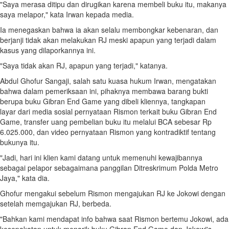
"Saya merasa ditipu dan dirugikan karena membeli buku itu, makanya
saya melapor," kata Irwan kepada media.
Ia menegaskan bahwa ia akan selalu membongkar kebenaran, dan
berjanji tidak akan melakukan RJ meski apapun yang terjadi dalam
kasus yang dilaporkannya ini.
"Saya tidak akan RJ, apapun yang terjadi," katanya.
Abdul Ghofur Sangaji, salah satu kuasa hukum Irwan, mengatakan
bahwa dalam pemeriksaan ini, pihaknya membawa barang bukti
berupa buku Gibran End Game yang dibeli kliennya, tangkapan
layar dari media sosial pernyataan Rismon terkait buku Gibran End
Game, transfer uang pembelian buku itu melalui BCA sebesar Rp
6.025.000, dan video pernyataan Rismon yang kontradiktif tentang
bukunya itu.
"Jadi, hari ini klien kami datang untuk memenuhi kewajibannya
sebagai pelapor sebagaimana panggilan Ditreskrimum Polda Metro
Jaya," kata dia.
Ghofur mengakui sebelum Rismon mengajukan RJ ke Jokowi dengan
setelah memgajukan RJ, berbeda.
"Bahkan kami mendapat info bahwa saat Rismon bertemu Jokowi, ada
kesepakatan untuk menarik buku Gibran End Game dan Jokowi's