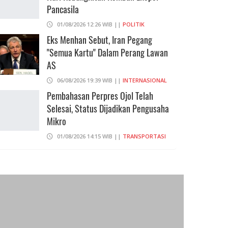
Pancasila
01/08/2026 12:26 WIB ||
POLITIK
Eks Menhan Sebut, Iran Pegang
"Semua Kartu" Dalam Perang Lawan
AS
06/08/2026 19:39 WIB ||
INTERNASIONAL
Pembahasan Perpres Ojol Telah
Selesai, Status Dijadikan Pengusaha
Mikro
01/08/2026 14:15 WIB ||
TRANSPORTASI
707 Guru Dan Siswa SMKN 6
Semarang Keracunan, BGN Suspend
SPPG Karangturi
02/08/2026 14:42 WIB ||
KESEHATAN
Praperadilan Ketiga Roy Suryo
Ditolak, Gagal Dapat Ganti Rugi Rp