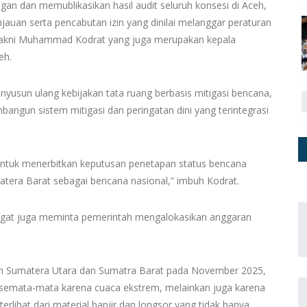
gan dan memublikasikan hasil audit seluruh konsesi di Aceh,
auan serta pencabutan izin yang dinilai melanggar peraturan
yakni Muhammad Kodrat yang juga merupakan kepala
eh.
nyusun ulang kebijakan tata ruang berbasis mitigasi bencana,
bangun sistem mitigasi dan peringatan dini yang terintegrasi
tuk menerbitkan keputusan penetapan status bencana
matera Barat sebagai bencana nasional,” imbuh Kodrat.
gugat juga meminta pemerintah mengalokasikan anggaran
ceh Sumatera Utara dan Sumatra Barat pada November 2025,
 semata-mata karena cuaca ekstrem, melainkan juga karena
terlihat dari material banjir dan longsor yang tidak hanya