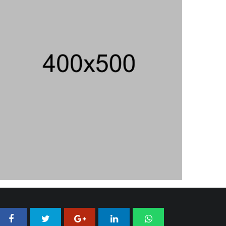
206 Juta
06/08/2026 12:28 WIB ||
HUKUM
Peluncuran Buku Dan Simposium
Nasional Nusantara Centre Hasilkan
Maklumat Merdeka Barat
04/08/2026 22:54 WIB ||
MAKRO/MIKRO
Eksepsinya Diterima Hakim, Dokter
Tifa Praperadilankan Kejaksaan
04/08/2026 18:37 WIB ||
HUKUM
Jenderal Dudung Pimpin Peluncuran
Buku Dan Diskusi UU Perekonomian
Nasional
03/08/2026 18:31 WIB ||
PENDIDIKAN
Analis: Pembalasan Iran Jika
Infrastruktur Energinya Diserang Bisa