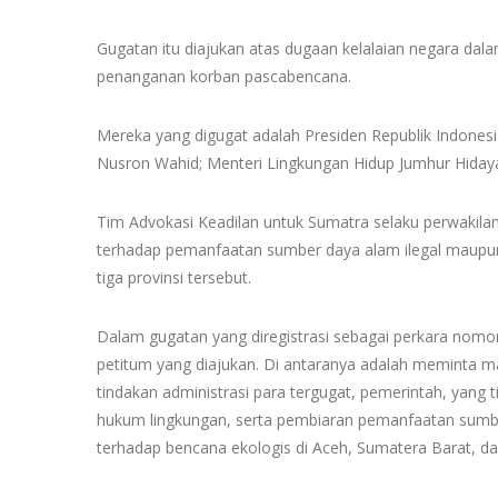
Gugatan itu diajukan atas dugaan kelalaian negara dal
penanganan korban pascabencana.
Mereka yang digugat adalah Presiden Republik Indones
Nusron Wahid; Menteri Lingkungan Hidup Jumhur Hidaya
Tim Advokasi Keadilan untuk Sumatra selaku perwakil
terhadap pemanfaatan sumber daya alam ilegal maupun
tiga provinsi tersebut.
Dalam gugatan yang diregistrasi sebagai perkara nomo
petitum yang diajukan. Di antaranya adalah meminta ma
tindakan administrasi para tergugat, pemerintah, yan
hukum lingkungan, serta pembiaran pemanfaatan sumber
terhadap bencana ekologis di Aceh, Sumatera Barat, d