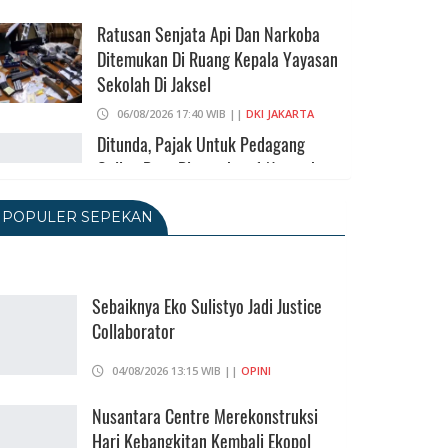
Ratusan Senjata Api Dan Narkoba
Ditemukan Di Ruang Kepala Yayasan
Sekolah Di Jaksel
06/08/2026 17:40 WIB ||
DKI JAKARTA
Ditunda, Pajak Untuk Pedagang
Online Baru Diterapkan 1 November
2026
POPULER SEPEKAN
06/08/2026 14:23 WIB ||
DKI JAKARTA
Praperadilan Ketiga Roy Suryo
Ditolak, Gagal Dapat Ganti Rugi Rp
206 Juta
Sebaiknya Eko Sulistyo Jadi Justice
Collaborator
06/08/2026 12:28 WIB ||
HUKUM
KPK Ungkap Pejabat Kemenhut
04/08/2026 13:15 WIB ||
OPINI
Terima Uang 12.500 Dollar Singapura
Dari Bupati Kuansing
Nusantara Centre Merekonstruksi
Hari Kebangkitan Kembali Ekopol
05/08/2026 20:37 WIB ||
HUKUM