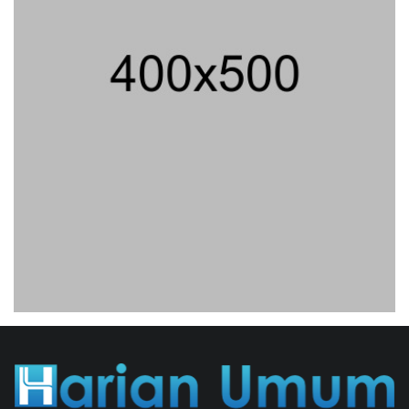
Buka Dokumen Akademik Jokowi Ke
Publik
31/07/2026 13:23 WIB ||
HUKUM
Praperadilan Ketiga Roy Suryo
Ditolak, Gagal Dapat Ganti Rugi Rp
206 Juta
06/08/2026 12:28 WIB ||
HUKUM
Jaksa KPK Limpahkan Kasus Korupsi
Kuota Haji Ke Pengadilan Tipikor
31/07/2026 18:56 WIB ||
HUKUM
Peluncuran Buku Dan Simposium
Nasional Nusantara Centre Hasilkan
Maklumat Merdeka Barat
04/08/2026 22:54 WIB ||
MAKRO/MIKRO