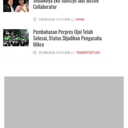
Sebaiknya Eko Sulistyo Jadi Justice
Collaborator
04/08/2026 13:15 WIB ||
OPINI
Pembahasan Perpres Ojol Telah
Selesai, Status Dijadikan Pengusaha
Mikro
01/08/2026 14:15 WIB ||
TRANSPORTASI
Curi Dompet Yang Ternyata Hanya
Berisi Rp 5.000, Moh Syifak Divonis 4
Bulan
31/07/2026 10:44 WIB ||
HUKUM
707 Guru Dan Siswa SMKN 6
Semarang Keracunan, BGN Suspend
SPPG Karangturi
02/08/2026 14:42 WIB ||
KESEHATAN
Jika Banding Juga Ditolak, UGM Wajib