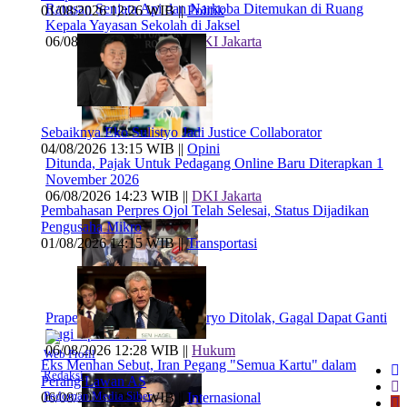
Ratusan Senjata Api dan Narkoba Ditemukan di Ruang
01/08/2026 12:26 WIB ||
Politik
Kepala Yayasan Sekolah di Jaksel
06/08/2026 17:40 WIB ||
DKI Jakarta
Sebaiknya Eko Sulistyo Jadi Justice Collaborator
04/08/2026 13:15 WIB ||
Opini
Ditunda, Pajak Untuk Pedagang Online Baru Diterapkan 1
November 2026
06/08/2026 14:23 WIB ||
DKI Jakarta
Pembahasan Perpres Ojol Telah Selesai, Status Dijadikan
Pengusaha Mikro
01/08/2026 14:15 WIB ||
Transportasi
Praperadilan Ketiga Roy Suryo Ditolak, Gagal Dapat Ganti
Rugi Rp 206 Juta
06/08/2026 12:28 WIB ||
Hukum
Web Profil
Eks Menhan Sebut, Iran Pegang "Semua Kartu" dalam
Redaksi
Perang Lawan AS
Pedoman Media Siber
06/08/2026 19:39 WIB ||
Internasional