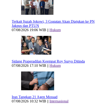
Terkait Ijazah Jokowi, 3 Gugatan Akan Diajukan ke PN
Jakpus dan PTUN
07/08/2026 19:06 WIB ||
Hukum
Sidang Praperadilan Keempat Roy Suryo Ditinda
07/08/2026 17:10 WIB ||
Hukum
Iran Tangkap 21 Agen Mossad
07/08/2026 10:32 WIB ||
Internasional