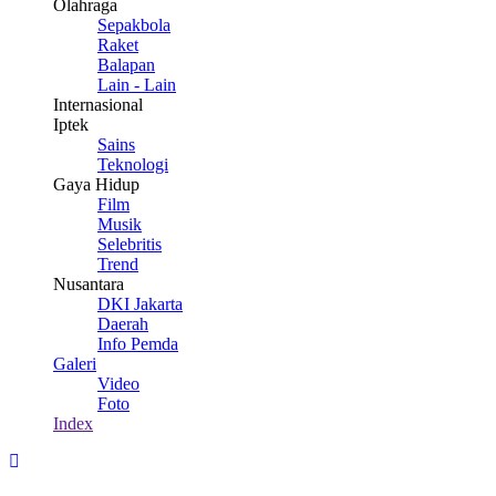
Olahraga
Sepakbola
Raket
Balapan
Lain - Lain
Internasional
Iptek
Sains
Teknologi
Gaya Hidup
Film
Musik
Selebritis
Trend
Nusantara
DKI Jakarta
Daerah
Info Pemda
Galeri
Video
Foto
Index