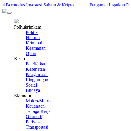
rmodus Investasi Saham & Kripto
Pengamat Ingatkan Prabowo: T
Polhukrimkam
Politik
Hukum
Kriminal
Keamanan
Opini
Kesra
Pendidikan
Kesehatan
Keagamaan
Lingkungan
Sosial
Budaya
Ekonomi
Makro/Mikro
Keuangan
Tenaga Kerja
Otomotif
Pariwisata
Transportasi