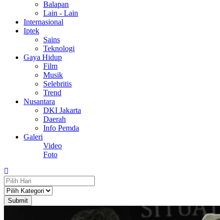
Balapan
Lain - Lain
Internasional
Iptek
Sains
Teknologi
Gaya Hidup
Film
Musik
Selebritis
Trend
Nusantara
DKI Jakarta
Daerah
Info Pemda
Galeri
Video
Foto
Submit