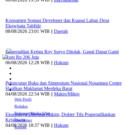
Konsumen Somasi Developer dan Kuasai Lahan Desa
Ekowisata Tahfidz
08/08/2026 23:01 WIB ||
Daerah
Praperadilan Ketiga Roy Suryo Ditolak, Gagal Dapat Ganti
Rugi Rp 206 Juta
06/08/2026 12:28 WIB ||
Hukum
Peluncuran Buku dan Simposium Nasional Nusantara Centre
Hasilkan Maklumat Merdeka Barat
04/08/2026 22:54 WIB ||
Makro/Mikro
Web Profil
Redaksi
Pedoman Media Siber
Eksepsinya Diterima Hakim, Dokter Tifa Praperadilankan
Kejaksaan
Disclaimer
04/08/2026 18:37 WIB ||
Hukum
Kontak