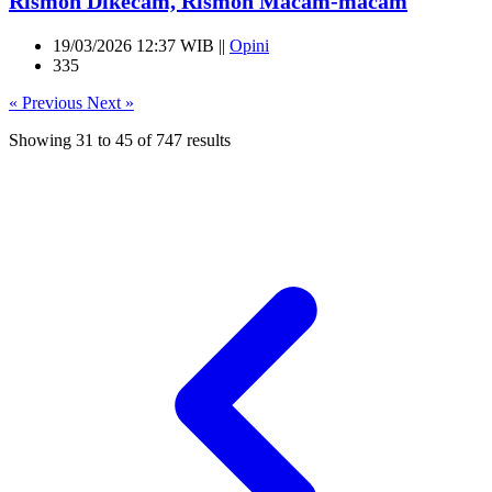
Rismon Dikecam, Rismon Macam-macam
19/03/2026 12:37 WIB ||
Opini
335
« Previous
Next »
Showing
31
to
45
of
747
results