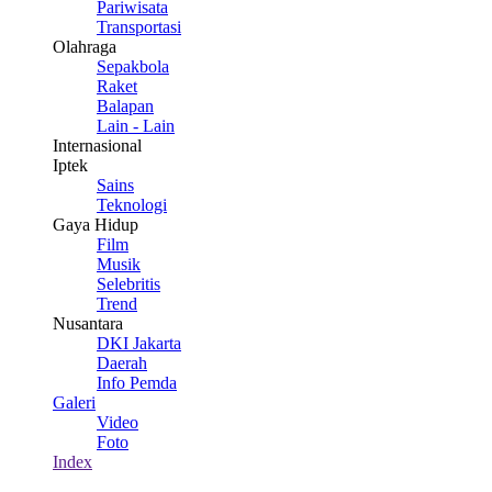
Pariwisata
Transportasi
Olahraga
Sepakbola
Raket
Balapan
Lain - Lain
Internasional
Iptek
Sains
Teknologi
Gaya Hidup
Film
Musik
Selebritis
Trend
Nusantara
DKI Jakarta
Daerah
Info Pemda
Galeri
Video
Foto
Index