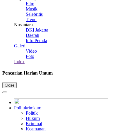
Film
Musik
Selebritis
Trend
Nusantara
DKI Jakarta
Daerah
Info Pemda
Galeri
Video
Foto
Index
Pencarian Harian Umum
Close
Polhukrimkam
Politik
Hukum
Kriminal
Keamanan