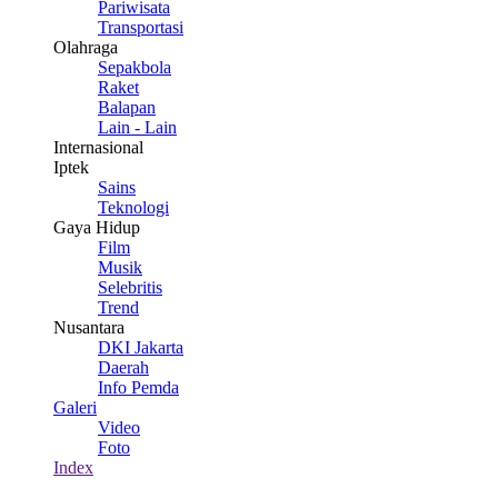
Pariwisata
Transportasi
Olahraga
Sepakbola
Raket
Balapan
Lain - Lain
Internasional
Iptek
Sains
Teknologi
Gaya Hidup
Film
Musik
Selebritis
Trend
Nusantara
DKI Jakarta
Daerah
Info Pemda
Galeri
Video
Foto
Index