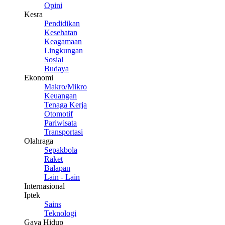
Opini
Kesra
Pendidikan
Kesehatan
Keagamaan
Lingkungan
Sosial
Budaya
Ekonomi
Makro/Mikro
Keuangan
Tenaga Kerja
Otomotif
Pariwisata
Transportasi
Olahraga
Sepakbola
Raket
Balapan
Lain - Lain
Internasional
Iptek
Sains
Teknologi
Gaya Hidup