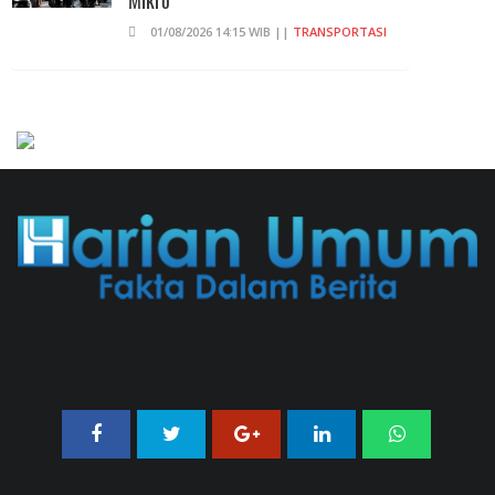
01/08/2026 14:15 WIB ||
TRANSPORTASI
707 Guru Dan Siswa SMKN 6
Semarang Keracunan, BGN Suspend
SPPG Karangturi
02/08/2026 14:42 WIB ||
KESEHATAN
Praperadilan Ketiga Roy Suryo
Ditolak, Gagal Dapat Ganti Rugi Rp
206 Juta
06/08/2026 12:28 WIB ||
HUKUM
Peluncuran Buku Dan Simposium
Nasional Nusantara Centre Hasilkan
Maklumat Merdeka Barat
04/08/2026 22:54 WIB ||
MAKRO/MIKRO
Eksepsinya Diterima Hakim, Dokter
Tifa Praperadilankan Kejaksaan