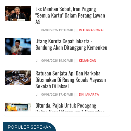
Eks Menhan Sebut, Iran Pegang
"Semua Kartu" Dalam Perang Lawan
AS
06/08/2026 19:39 WIB ||
INTERNASIONAL
Utang Kereta Cepat Jakarta -
Bandung Akan Ditanggung Kemenkeu
06/08/2026 19:02 WIB ||
KEUANGAN
Ratusan Senjata Api Dan Narkoba
Ditemukan Di Ruang Kepala Yayasan
Sekolah Di Jaksel
06/08/2026 17:40 WIB ||
DKI JAKARTA
Ditunda, Pajak Untuk Pedagang
Online Baru Diterapkan 1 November
2026
06/08/2026 14:23 WIB ||
DKI JAKARTA
POPULER SEPEKAN