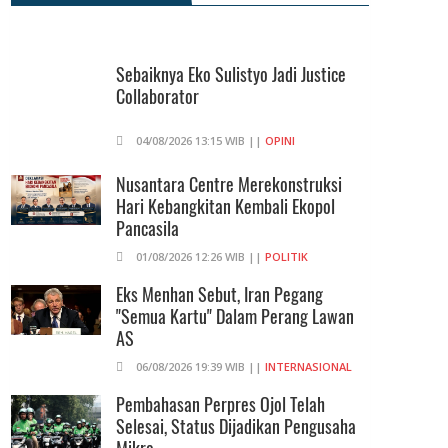
Praperadilan Ketiga Roy Suryo
Ditolak, Gagal Dapat Ganti Rugi Rp
206 Juta
Sebaiknya Eko Sulistyo Jadi Justice
Collaborator
06/08/2026 12:28 WIB ||
HUKUM
KPK Ungkap Pejabat Kemenhut
04/08/2026 13:15 WIB ||
OPINI
Terima Uang 12.500 Dollar Singapura
Dari Bupati Kuansing
Nusantara Centre Merekonstruksi
Hari Kebangkitan Kembali Ekopol
05/08/2026 20:37 WIB ||
HUKUM
Pancasila
01/08/2026 12:26 WIB ||
POLITIK
Eks Menhan Sebut, Iran Pegang
"Semua Kartu" Dalam Perang Lawan
AS
06/08/2026 19:39 WIB ||
INTERNASIONAL
Pembahasan Perpres Ojol Telah
Selesai, Status Dijadikan Pengusaha
Mikro