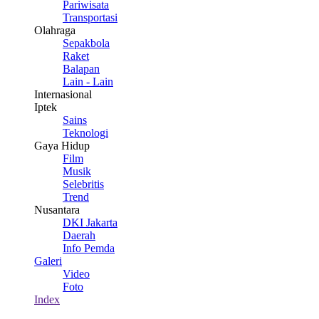
Pariwisata
Transportasi
Olahraga
Sepakbola
Raket
Balapan
Lain - Lain
Internasional
Iptek
Sains
Teknologi
Gaya Hidup
Film
Musik
Selebritis
Trend
Nusantara
DKI Jakarta
Daerah
Info Pemda
Galeri
Video
Foto
Index