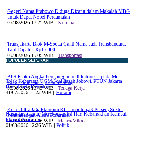
Geger! Nama Prabowo Diduga Dicatut dalam Makalah MBG
untuk Dapat Nobel Perdamaian
05/08/2026 17:25 WIB ||
Kriminal
Transjakarta Blok M-Soetta Ganti Nama Jadi Transbandara,
Tarif Dipatok Rp15.000
05/08/2026 15:05 WIB ||
Transportasi
POPULER SEPEKAN
BPS Klaim Angka Pengangguran di Indonesia pada Mei
Tolak Keberatan UGM Soal Ijazah Jokowi, PTUN Jakarta
2026 Turun Jadi 7,22 Juta Orang
Dinilai Bela Demokrasi
05/08/2026 13:45 WIB ||
Tenaga Kerja
31/07/2026 11:22 WIB ||
Hukum
Kuartal II-2026, Ekonomi RI Tumbuh 5,29 Persen, Sektor
Nusantara Centre Merekonstruksi Hari Kebangkitan Kembali
Pertambangan Alami Kontraksi
Ekopol Pancasila
05/08/2026 13:16 WIB ||
Makro/Mikro
01/08/2026 12:26 WIB ||
Politik