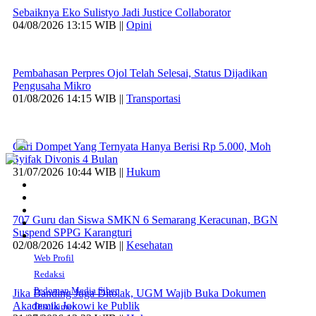
Sebaiknya Eko Sulistyo Jadi Justice Collaborator
04/08/2026 13:15 WIB ||
Opini
Pembahasan Perpres Ojol Telah Selesai, Status Dijadikan
Pengusaha Mikro
01/08/2026 14:15 WIB ||
Transportasi
Curi Dompet Yang Ternyata Hanya Berisi Rp 5.000, Moh
Syifak Divonis 4 Bulan
31/07/2026 10:44 WIB ||
Hukum
707 Guru dan Siswa SMKN 6 Semarang Keracunan, BGN
Suspend SPPG Karangturi
02/08/2026 14:42 WIB ||
Kesehatan
Web Profil
Redaksi
Pedoman Media Siber
Jika Banding Juga Ditolak, UGM Wajib Buka Dokumen
Akademik Jokowi ke Publik
Disclaimer