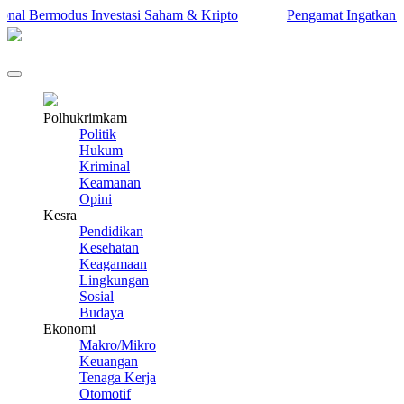
l Bermodus Investasi Saham & Kripto
Pengamat Ingatkan Prabow
Polhukrimkam
Politik
Hukum
Kriminal
Keamanan
Opini
Kesra
Pendidikan
Kesehatan
Keagamaan
Lingkungan
Sosial
Budaya
Ekonomi
Makro/Mikro
Keuangan
Tenaga Kerja
Otomotif