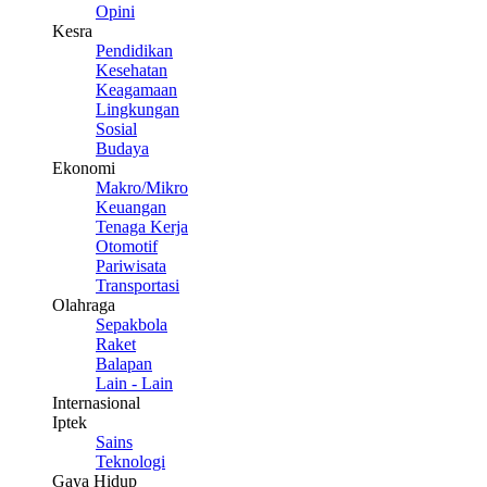
Opini
Kesra
Pendidikan
Kesehatan
Keagamaan
Lingkungan
Sosial
Budaya
Ekonomi
Makro/Mikro
Keuangan
Tenaga Kerja
Otomotif
Pariwisata
Transportasi
Olahraga
Sepakbola
Raket
Balapan
Lain - Lain
Internasional
Iptek
Sains
Teknologi
Gaya Hidup