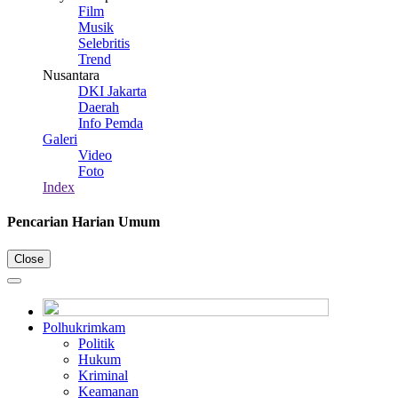
Film
Musik
Selebritis
Trend
Nusantara
DKI Jakarta
Daerah
Info Pemda
Galeri
Video
Foto
Index
Pencarian Harian Umum
Close
Polhukrimkam
Politik
Hukum
Kriminal
Keamanan