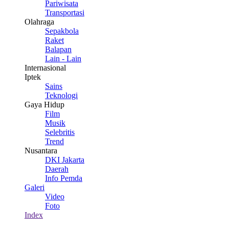
Pariwisata
Transportasi
Olahraga
Sepakbola
Raket
Balapan
Lain - Lain
Internasional
Iptek
Sains
Teknologi
Gaya Hidup
Film
Musik
Selebritis
Trend
Nusantara
DKI Jakarta
Daerah
Info Pemda
Galeri
Video
Foto
Index