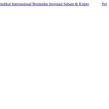
t Internasional Bermodus Investasi Saham & Kripto
Pengamat I