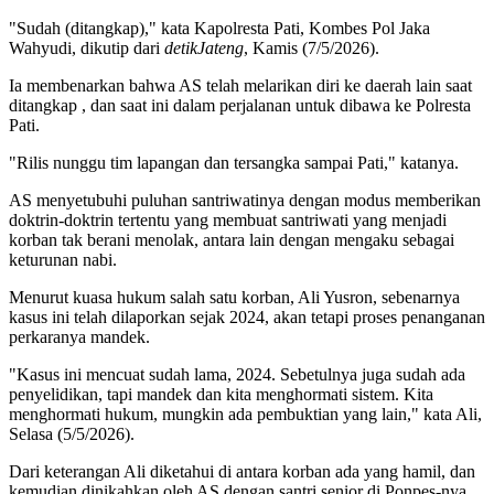
"Sudah (ditangkap)," kata Kapolresta Pati, Kombes Pol Jaka
Wahyudi, dikutip dari
detikJateng
, Kamis (7/5/2026).
Ia membenarkan bahwa AS telah melarikan diri ke daerah lain saat
ditangkap , dan saat ini dalam perjalanan untuk dibawa ke Polresta
Pati.
"Rilis nunggu tim lapangan dan tersangka sampai Pati," katanya.
AS menyetubuhi puluhan santriwatinya dengan modus memberikan
doktrin-doktrin tertentu yang membuat santriwati yang menjadi
korban tak berani menolak, antara lain dengan mengaku sebagai
keturunan nabi.
Menurut kuasa hukum salah satu korban, Ali Yusron, sebenarnya
kasus ini telah dilaporkan sejak 2024, akan tetapi proses penanganan
perkaranya mandek.
"Kasus ini mencuat sudah lama, 2024. Sebetulnya juga sudah ada
penyelidikan, tapi mandek dan kita menghormati sistem. Kita
menghormati hukum, mungkin ada pembuktian yang lain," kata Ali,
Selasa (5/5/2026).
Dari keterangan Ali diketahui di antara korban ada yang hamil, dan
kemudian dinikahkan oleh AS dengan santri senior di Ponpes-nya.