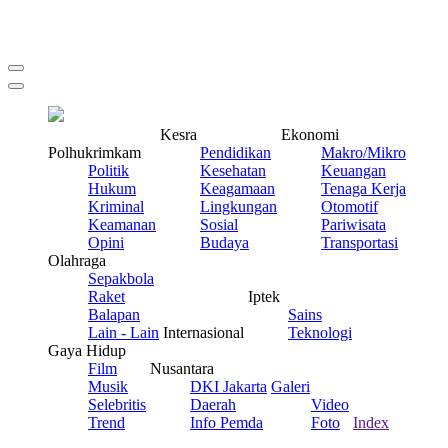
Kesra
Ekonomi
Polhukrimkam
Pendidikan
Makro/Mikro
Politik
Kesehatan
Keuangan
Hukum
Keagamaan
Tenaga Kerja
Kriminal
Lingkungan
Otomotif
Keamanan
Sosial
Pariwisata
Opini
Budaya
Transportasi
Olahraga
Sepakbola
Raket
Iptek
Balapan
Sains
Lain - Lain
Internasional
Teknologi
Gaya Hidup
Film
Nusantara
Musik
DKI Jakarta
Galeri
Selebritis
Daerah
Video
Trend
Info Pemda
Foto
Index