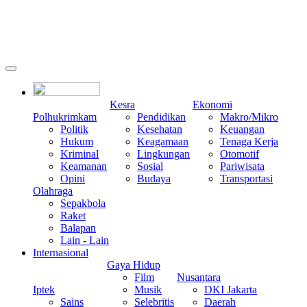
Kesra
Ekonomi
Polhukrimkam
Pendidikan
Makro/Mikro
Politik
Kesehatan
Keuangan
Hukum
Keagamaan
Tenaga Kerja
Kriminal
Lingkungan
Otomotif
Keamanan
Sosial
Pariwisata
Opini
Budaya
Transportasi
Olahraga
Sepakbola
Raket
Balapan
Lain - Lain
Internasional
Gaya Hidup
Film
Nusantara
Iptek
Musik
DKI Jakarta
Sains
Selebritis
Daerah