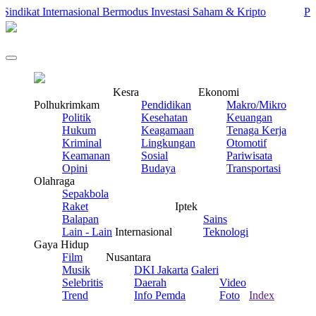
ndikat Internasional Bermodus Investasi Saham & Kripto
Penga
Kesra
Ekonomi
Polhukrimkam
Pendidikan
Makro/Mikro
Politik
Kesehatan
Keuangan
Hukum
Keagamaan
Tenaga Kerja
Kriminal
Lingkungan
Otomotif
Keamanan
Sosial
Pariwisata
Opini
Budaya
Transportasi
Olahraga
Sepakbola
Raket
Iptek
Balapan
Sains
Lain - Lain
Internasional
Teknologi
Gaya Hidup
Film
Nusantara
Musik
DKI Jakarta
Galeri
Selebritis
Daerah
Video
Trend
Info Pemda
Foto
Index