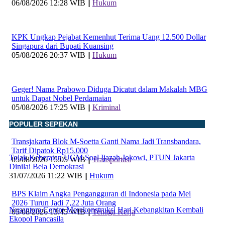
06/08/2026 12:28 WIB ||
Hukum
KPK Ungkap Pejabat Kemenhut Terima Uang 12.500 Dollar
Singapura dari Bupati Kuansing
05/08/2026 20:37 WIB ||
Hukum
Geger! Nama Prabowo Diduga Dicatut dalam Makalah MBG
untuk Dapat Nobel Perdamaian
05/08/2026 17:25 WIB ||
Kriminal
POPULER SEPEKAN
Transjakarta Blok M-Soetta Ganti Nama Jadi Transbandara,
Tarif Dipatok Rp15.000
Tolak Keberatan UGM Soal Ijazah Jokowi, PTUN Jakarta
05/08/2026 15:05 WIB ||
Transportasi
Dinilai Bela Demokrasi
31/07/2026 11:22 WIB ||
Hukum
BPS Klaim Angka Pengangguran di Indonesia pada Mei
2026 Turun Jadi 7,22 Juta Orang
Nusantara Centre Merekonstruksi Hari Kebangkitan Kembali
05/08/2026 13:45 WIB ||
Tenaga Kerja
Ekopol Pancasila