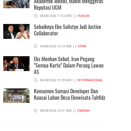
Akademik Jokowi, Makin Menggerus
08/08/2026 17:52 WIB ||
HUKUM
Reputasi UGM
Andi Gani Tegaskan Buruh Tetap
08/08/2026 17:52 WIB ||
HUKUM
Demo Pada Agustus - September
Sebaiknya Eko Sulistyo Jadi Justice
07/08/2026 20:52 WIB ||
TENAGA KERJA
Collaborator
04/08/2026 13:15 WIB ||
OPINI
Eks Menhan Sebut, Iran Pegang
"Semua Kartu" Dalam Perang Lawan
AS
06/08/2026 19:39 WIB ||
INTERNASIONAL
Konsumen Somasi Developer Dan
Kuasai Lahan Desa Ekowisata Tahfidz
08/08/2026 23:01 WIB ||
DAERAH
Praperadilan Ketiga Roy Suryo
Ditolak, Gagal Dapat Ganti Rugi Rp