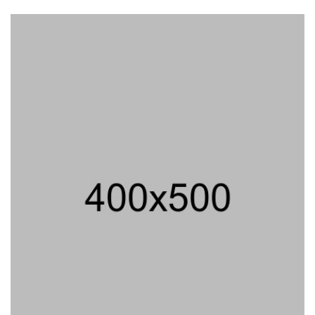
206 Juta
06/08/2026 12:28 WIB ||
HUKUM
Andi Gani Tegaskan Buruh Tetap
Demo Pada Agustus - September
07/08/2026 20:52 WIB ||
TENAGA KERJA
Peluncuran Buku Dan Simposium
Nasional Nusantara Centre Hasilkan
Maklumat Merdeka Barat
04/08/2026 22:54 WIB ||
MAKRO/MIKRO
Eksepsinya Diterima Hakim, Dokter
Tifa Praperadilankan Kejaksaan
04/08/2026 18:37 WIB ||
HUKUM
Utang Kereta Cepat Jakarta -
Bandung Akan Ditanggung Kemenkeu