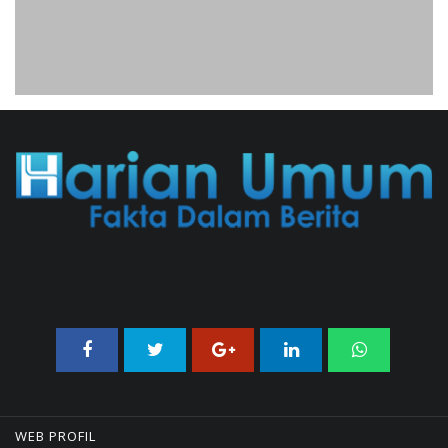
06/08/2026 19:02 WIB ||
KEUANGAN
Geger! Nama Prabowo Diduga Dicatut
Dalam Makalah MBG Untuk Dapat
Nobel Perdamaian
05/08/2026 17:25 WIB ||
KRIMINAL
WEB PROFIL