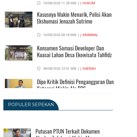
10/08/2026 11:28 WIB ||
HUKUM
Kasusnya Makin Menarik, Polisi Akan
Ekshumasi Jenazah Sutrimo
10/08/2026 08:18 WIB ||
KRIMINAL
Konsumen Somasi Developer Dan
Kuasai Lahan Desa Ekowisata Tahfidz
08/08/2026 23:01 WIB ||
DAERAH
Dipo Kritik Definisi Pengangguran Dan
Kategori Miskin Ala BPS
08/08/2026 20:09 WIB ||
DKI JAKARTA
POPULER SEPEKAN
Putusan PTUN Terkait Dokumen
Akademik Jokowi, Makin Menggerus
Reputasi UGM
Putusan PTUN Terkait Dokumen