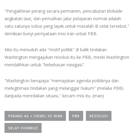
"Pengakhiran perang secara permanen, pencabutan blokade
angkatan laut, dan pemulihan jalur pelayaran normal adalah
satu-satunya solusi yang layak untuk masalah di selat tersebut,"
demikian bunyi pernyataan misi Iran untuk PBB.
Misi itu menuduh ada "motif politik" di balik tindakan
Washington mengajukan resolusi itu ke PBB, meski Washington
mendalihkan untuk "kebebasan navigasi".
"Washington berupaya "memajukan agenda politiknya dan
melegitimasi tindakan yang melanggar hukum" (melalui PBB)
daripada meredakan situasi," kecam misi itu. (man)
PERANG AS + ISRAEL VS IRAN
PBB
RESOLUSI
SELAT HORMUZ