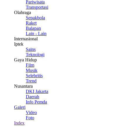
Pariwisata
Transportasi
Olahraga
Sepakbola
Raket
Balapan
Lain - Lain
Internasional
Iptek
Sains
Teknologi
Gaya Hidup
Film
Musik
Selebritis
Trend
Nusantara
DKI Jakarta
Daerah
Info Pemda
Galeri
Video
Foto
Index