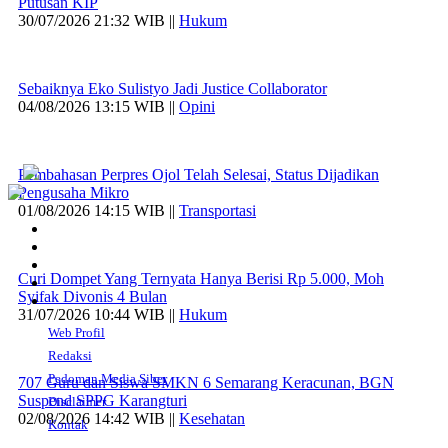
Putusan KIP
30/07/2026 21:32 WIB ||
Hukum
Sebaiknya Eko Sulistyo Jadi Justice Collaborator
04/08/2026 13:15 WIB ||
Opini
Pembahasan Perpres Ojol Telah Selesai, Status Dijadikan
Pengusaha Mikro
01/08/2026 14:15 WIB ||
Transportasi
Curi Dompet Yang Ternyata Hanya Berisi Rp 5.000, Moh
Syifak Divonis 4 Bulan
31/07/2026 10:44 WIB ||
Hukum
Web Profil
Redaksi
Pedoman Media Siber
707 Guru dan Siswa SMKN 6 Semarang Keracunan, BGN
Suspend SPPG Karangturi
Disclaimer
02/08/2026 14:42 WIB ||
Kesehatan
Kontak