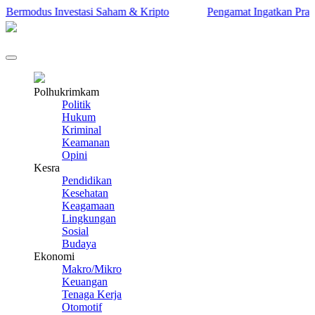
rmodus Investasi Saham & Kripto
Pengamat Ingatkan Prabowo: 
Polhukrimkam
Politik
Hukum
Kriminal
Keamanan
Opini
Kesra
Pendidikan
Kesehatan
Keagamaan
Lingkungan
Sosial
Budaya
Ekonomi
Makro/Mikro
Keuangan
Tenaga Kerja
Otomotif