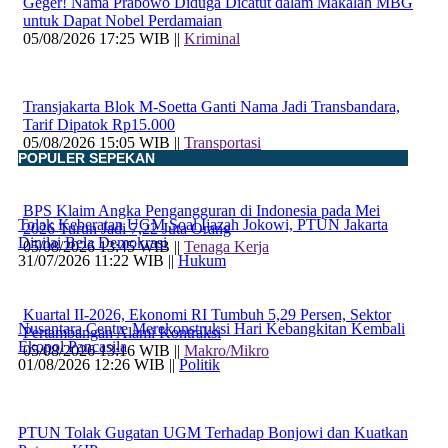
Geger! Nama Prabowo Diduga Dicatut dalam Makalah MBG
untuk Dapat Nobel Perdamaian
05/08/2026 17:25 WIB ||
Kriminal
Transjakarta Blok M-Soetta Ganti Nama Jadi Transbandara,
Tarif Dipatok Rp15.000
05/08/2026 15:05 WIB ||
Transportasi
POPULER SEPEKAN
BPS Klaim Angka Pengangguran di Indonesia pada Mei
Tolak Keberatan UGM Soal Ijazah Jokowi, PTUN Jakarta
2026 Turun Jadi 7,22 Juta Orang
Dinilai Bela Demokrasi
05/08/2026 13:45 WIB ||
Tenaga Kerja
31/07/2026 11:22 WIB ||
Hukum
Kuartal II-2026, Ekonomi RI Tumbuh 5,29 Persen, Sektor
Nusantara Centre Merekonstruksi Hari Kebangkitan Kembali
Pertambangan Alami Kontraksi
Ekopol Pancasila
05/08/2026 13:16 WIB ||
Makro/Mikro
01/08/2026 12:26 WIB ||
Politik
PTUN Tolak Gugatan UGM Terhadap Bonjowi dan Kuatkan