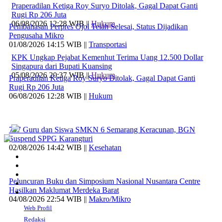
Praperadilan Ketiga Roy Suryo Ditolak, Gagal Dapat Ganti
Rugi Rp 206 Juta
06/08/2026 12:28 WIB ||
Hukum
Pembahasan Perpres Ojol Telah Selesai, Status Dijadikan
Pengusaha Mikro
01/08/2026 14:15 WIB ||
Transportasi
KPK Ungkap Pejabat Kemenhut Terima Uang 12.500 Dollar
Singapura dari Bupati Kuansing
05/08/2026 20:37 WIB ||
Hukum
Praperadilan Ketiga Roy Suryo Ditolak, Gagal Dapat Ganti
Rugi Rp 206 Juta
06/08/2026 12:28 WIB ||
Hukum
707 Guru dan Siswa SMKN 6 Semarang Keracunan, BGN
Suspend SPPG Karangturi
02/08/2026 14:42 WIB ||
Kesehatan
Peluncuran Buku dan Simposium Nasional Nusantara Centre
Hasilkan Maklumat Merdeka Barat
04/08/2026 22:54 WIB ||
Makro/Mikro
Web Profil
Redaksi