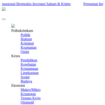
asional Bermodus Investasi Saham & Kripto
Pengamat Ingatkan 
Polhukrimkam
Politik
Hukum
Kriminal
Keamanan
Opini
Kesra
Pendidikan
Kesehatan
Keagamaan
Lingkungan
Sosial
Budaya
Ekonomi
Makro/Mikro
Keuangan
Tenaga Kerja
Otomotif