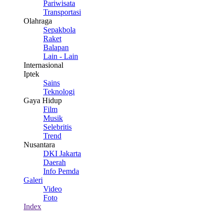
Pariwisata
Transportasi
Olahraga
Sepakbola
Raket
Balapan
Lain - Lain
Internasional
Iptek
Sains
Teknologi
Gaya Hidup
Film
Musik
Selebritis
Trend
Nusantara
DKI Jakarta
Daerah
Info Pemda
Galeri
Video
Foto
Index