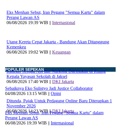
Eks Menhan Sebut, Iran Pegang "Semua Kartu" dalam
Perang Lawan AS
06/08/2026 19:39 WIB ||
Internasional
Utang Kereta Cepat Jakarta - Bandung Akan Ditanggung
Kemenkeu
06/08/2026 19:02 WIB ||
Keuangan
POPULER SEPEKAN
Ratusan Senjata Api dan Narkoba Ditemukan di Ruang
Kepala Yayasan Sekolah di Jaksel
06/08/2026 17:40 WIB ||
DKI Jakarta
Sebaiknya Eko Sulistyo Jadi Justice Collaborator
04/08/2026 13:15 WIB ||
Opini
Ditunda, Pajak Untuk Pedagang Online Baru Diterapkan 1
November 2026
06/08/2026 14:23 WIB ||
DKI Jakarta
Eks Menhan Sebut, Iran Pegang "Semua Kartu" dalam
Perang Lawan AS
06/08/2026 19:39 WIB ||
Internasional