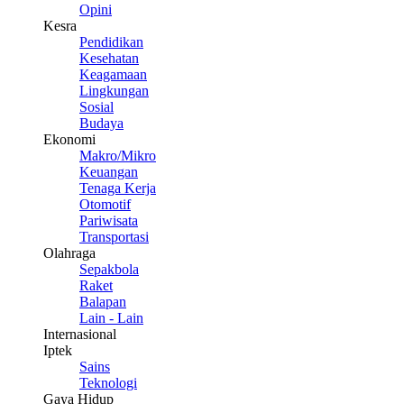
Opini
Kesra
Pendidikan
Kesehatan
Keagamaan
Lingkungan
Sosial
Budaya
Ekonomi
Makro/Mikro
Keuangan
Tenaga Kerja
Otomotif
Pariwisata
Transportasi
Olahraga
Sepakbola
Raket
Balapan
Lain - Lain
Internasional
Iptek
Sains
Teknologi
Gaya Hidup