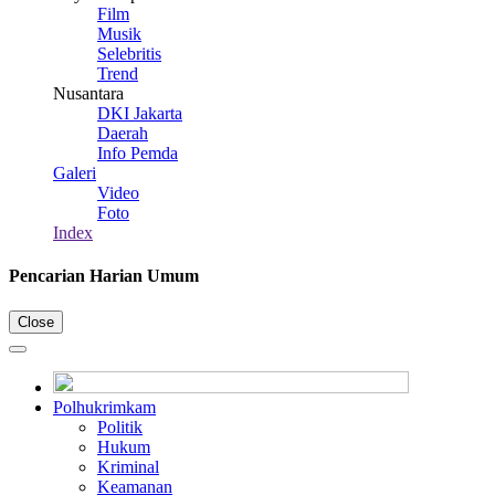
Film
Musik
Selebritis
Trend
Nusantara
DKI Jakarta
Daerah
Info Pemda
Galeri
Video
Foto
Index
Pencarian Harian Umum
Close
Polhukrimkam
Politik
Hukum
Kriminal
Keamanan