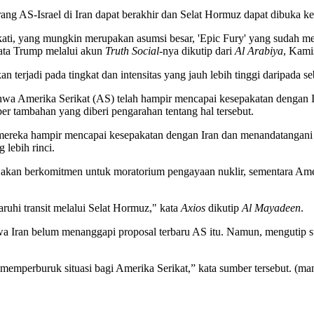
rang AS-Israel di Iran dapat berakhir dan Selat Hormuz dapat dibuka 
ati, yang mungkin merupakan asumsi besar, 'Epic Fury' yang sudah mel
ata Trump melalui akun
Truth Social
-nya dikutip dari
Al Arabiya
, Kami
n terjadi pada tingkat dan intensitas yang jauh lebih tinggi daripada
wa Amerika Serikat (AS) telah hampir mencapai kesepakatan dengan I
er tambahan yang diberi pengarahan tentang hal tersebut.
reka hampir mencapai kesepakatan dengan Iran dan menandatangani 
lebih rinci.
akan berkomitmen untuk moratorium pengayaan nuklir, sementara Amer
hi transit melalui Selat Hormuz," kata
Axios
dikutip
Al Mayadeen
.
ahwa Iran belum menanggapi proposal terbaru AS itu. Namun, mengutip
memperburuk situasi bagi Amerika Serikat,” kata sumber tersebut. (ma