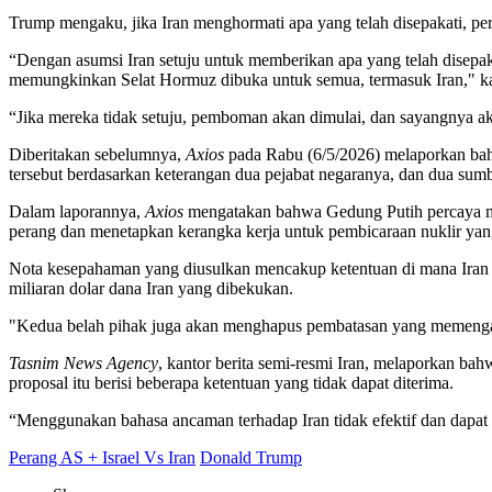
Trump mengaku, jika Iran menghormati apa yang telah disepakati, pe
“Dengan asumsi Iran setuju untuk memberikan apa yang telah disepak
memungkinkan Selat Hormuz dibuka untuk semua, termasuk Iran," k
“Jika mereka tidak setuju, pemboman akan dimulai, dan sayangnya aka
Diberitakan sebelumnya,
Axios
pada Rabu (6/5/2026) melaporkan bah
tersebut berdasarkan keterangan dua pejabat negaranya, dan dua sumb
Dalam laporannya,
Axios
mengatakan bahwa Gedung Putih percaya me
perang dan menetapkan kerangka kerja untuk pembicaraan nuklir yang 
Nota kesepahaman yang diusulkan mencakup ketentuan di mana Iran 
miliaran dolar dana Iran yang dibekukan.
"Kedua belah pihak juga akan menghapus pembatasan yang memengaru
Tasnim News Agency
, kantor berita semi-resmi Iran, melaporkan b
proposal itu berisi beberapa ketentuan yang tidak dapat diterima.
“Menggunakan bahasa ancaman terhadap Iran tidak efektif dan dapat 
Perang AS + Israel Vs Iran
Donald Trump