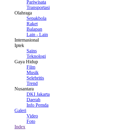
Pariwisata
Transportasi
Olahraga
Sepakbola
Raket
Balapan
Lain - Lain
Internasional
Iptek
Sains
Teknologi
Gaya Hidup
Film
Musik
Selebritis
Trend
Nusantara
DKI Jakarta
Daerah
Info Pemda
Galeri
Video
Foto
Index