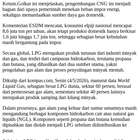
Ketum.Golkar ini menjelaskan, pengembangan CNG ini menjadi
bagian dari upaya pemerintah menekan beban impor energi,
sekaligus memanfaatkan sumber daya gas domestik.
Kementerian ESDM mencatat, konsumsi elpiji nasional mencapai
8,6 juta ton per tahun, akan tetapi produksi domestik hanya berkisar
1,6 juta hingga 1,7 juta ton, sehingga sebagian besar kebutuhan
masih bergantung pada impor.
Secara global, LPG merupakan produk turunan dari industri minyak
dan gas, dan terdiri dari campuran hidrokarbon, terutama propana
dan butana, yang dihasilkan dari dua sumber utama, yakni
pengolahan gas alam dan proses penyulingan minyak mentah.
Dikutip dari kompas.com, Senin (4/5/2026), manurut data
World
Liquid Gas
, sebagian besar LPG dunia, sekitar 60 persen, berasal
dari pemrosesan gas alam, sementara sekitar 40 persen lainnya
merupakan produk samping dari kilang minyak.
Dalam prosesnya, gas alam yang keluar dari sumur umumnya masih
mengandung berbagai komponen hidrokarbon cair atau natural gas
liquids (NGL). Komponen seperti propana dan butana kemudian
dipisahkan dan diolah menjadi LPG sebelum didistribusikan ke
pasar.