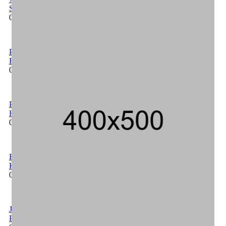
Suspend SPPG Karangturi
02/08/2026 14:42 WIB ||
Kesehatan
Praperadilan Ketiga Roy Suryo Ditolak, Gagal Dapat Ganti
Rugi Rp 206 Juta
06/08/2026 12:28 WIB ||
Hukum
Peluncuran Buku dan Simposium Nasional Nusantara Centre
Hasilkan Maklumat Merdeka Barat
04/08/2026 22:54 WIB ||
Makro/Mikro
Eksepsinya Diterima Hakim, Dokter Tifa Praperadilankan
Kejaksaan
04/08/2026 18:37 WIB ||
Hukum
Jenderal Dudung Pimpin Peluncuran Buku dan Diskusi UU
Perekonomian Nasional