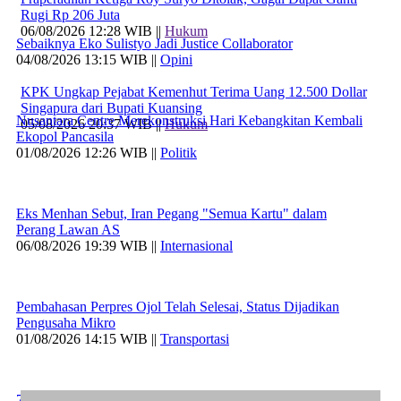
Rugi Rp 206 Juta
06/08/2026 12:28 WIB ||
Hukum
Sebaiknya Eko Sulistyo Jadi Justice Collaborator
04/08/2026 13:15 WIB ||
Opini
KPK Ungkap Pejabat Kemenhut Terima Uang 12.500 Dollar
Singapura dari Bupati Kuansing
Nusantara Centre Merekonstruksi Hari Kebangkitan Kembali
05/08/2026 20:37 WIB ||
Hukum
Ekopol Pancasila
01/08/2026 12:26 WIB ||
Politik
Eks Menhan Sebut, Iran Pegang "Semua Kartu" dalam
Perang Lawan AS
06/08/2026 19:39 WIB ||
Internasional
Pembahasan Perpres Ojol Telah Selesai, Status Dijadikan
Pengusaha Mikro
01/08/2026 14:15 WIB ||
Transportasi
707 Guru dan Siswa SMKN 6 Semarang Keracunan, BGN