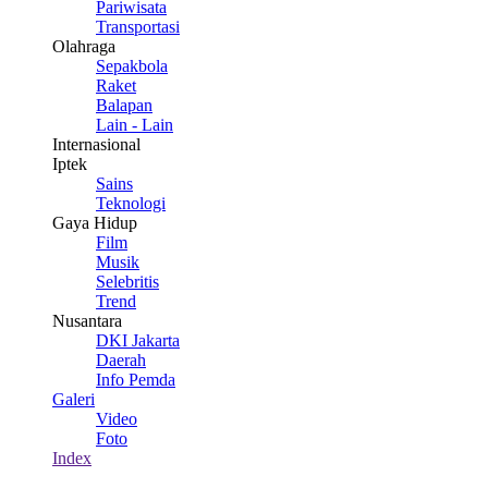
Pariwisata
Transportasi
Olahraga
Sepakbola
Raket
Balapan
Lain - Lain
Internasional
Iptek
Sains
Teknologi
Gaya Hidup
Film
Musik
Selebritis
Trend
Nusantara
DKI Jakarta
Daerah
Info Pemda
Galeri
Video
Foto
Index