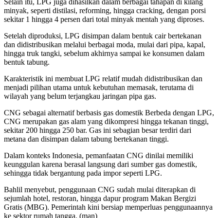
Selain itu, LPG juga dihasilkan dalam berbagai tahapan di kilang
minyak, seperti distilasi, reforming, hingga cracking, dengan porsi
sekitar 1 hingga 4 persen dari total minyak mentah yang diproses.
Setelah diproduksi, LPG disimpan dalam bentuk cair bertekanan
dan didistribusikan melalui berbagai moda, mulai dari pipa, kapal,
hingga truk tangki, sebelum akhirnya sampai ke konsumen dalam
bentuk tabung.
Karakteristik ini membuat LPG relatif mudah didistribusikan dan
menjadi pilihan utama untuk kebutuhan memasak, terutama di
wilayah yang belum terjangkau jaringan pipa gas.
CNG sebagai alternatif berbasis gas domestik Berbeda dengan LPG,
CNG merupakan gas alam yang dikompresi hingga tekanan tinggi,
sekitar 200 hingga 250 bar. Gas ini sebagian besar terdiri dari
metana dan disimpan dalam tabung bertekanan tinggi.
Dalam konteks Indonesia, pemanfaatan CNG dinilai memiliki
keunggulan karena berasal langsung dari sumber gas domestik,
sehingga tidak bergantung pada impor seperti LPG.
Bahlil menyebut, penggunaan CNG sudah mulai diterapkan di
sejumlah hotel, restoran, hingga dapur program Makan Bergizi
Gratis (MBG). Pemerintah kini bersiap memperluas penggunaannya
ke sektor rumah tangga. (man)