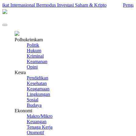
 Internasional Bermodus Investasi Saham & Kripto
Pengamat In
Polhukrimkam
Politik
Hukum
Kriminal
Keamanan
Opini
Kesra
Pendidikan
Kesehatan
Keagamaan
Lingkungan
Sosial
Budaya
Ekonomi
Makro/Mikro
Keuangan
Tenaga Kerja
Otomotif