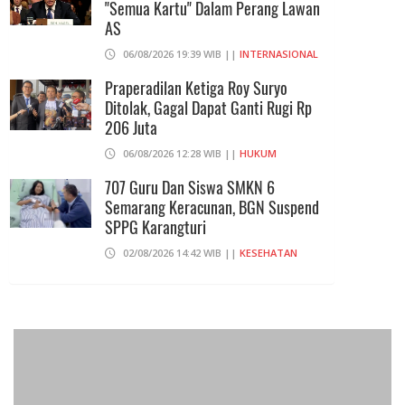
"Semua Kartu" Dalam Perang Lawan
06/08/2026 14:23 WIB ||
DKI JAKARTA
AS
06/08/2026 19:39 WIB ||
INTERNASIONAL
Praperadilan Ketiga Roy Suryo
Ditolak, Gagal Dapat Ganti Rugi Rp
206 Juta
06/08/2026 12:28 WIB ||
HUKUM
707 Guru Dan Siswa SMKN 6
Semarang Keracunan, BGN Suspend
SPPG Karangturi
02/08/2026 14:42 WIB ||
KESEHATAN
Peluncuran Buku Dan Simposium
Nasional Nusantara Centre Hasilkan
Maklumat Merdeka Barat
04/08/2026 22:54 WIB ||
MAKRO/MIKRO
Eksepsinya Diterima Hakim, Dokter