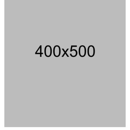
Tifa Praperadilankan Kejaksaan
04/08/2026 18:37 WIB ||
HUKUM
Jenderal Dudung Pimpin Peluncuran
Buku Dan Diskusi UU Perekonomian
Nasional
03/08/2026 18:31 WIB ||
PENDIDIKAN
Geger! Nama Prabowo Diduga Dicatut
Dalam Makalah MBG Untuk Dapat
Nobel Perdamaian
05/08/2026 17:25 WIB ||
KRIMINAL
Analis: Pembalasan Iran Jika
Infrastruktur Energinya Diserang Bisa
Guncang Ekonomi Global
01/08/2026 22:09 WIB ||
DKI JAKARTA
Untung KAI Turun Tajam, Terbebani
Kereta Cepat Jakarta-Bandung