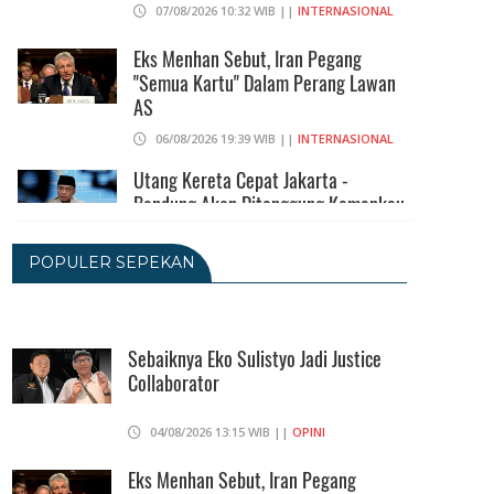
07/08/2026 10:32 WIB ||
INTERNASIONAL
Eks Menhan Sebut, Iran Pegang
"Semua Kartu" Dalam Perang Lawan
AS
06/08/2026 19:39 WIB ||
INTERNASIONAL
Utang Kereta Cepat Jakarta -
Bandung Akan Ditanggung Kemenkeu
06/08/2026 19:02 WIB ||
KEUANGAN
POPULER SEPEKAN
Ratusan Senjata Api Dan Narkoba
Ditemukan Di Ruang Kepala Yayasan
Sekolah Di Jaksel
Sebaiknya Eko Sulistyo Jadi Justice
Collaborator
06/08/2026 17:40 WIB ||
DKI JAKARTA
Ditunda, Pajak Untuk Pedagang
04/08/2026 13:15 WIB ||
OPINI
Online Baru Diterapkan 1 November
2026
Eks Menhan Sebut, Iran Pegang