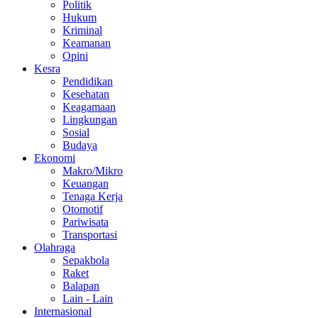
Politik
Hukum
Kriminal
Keamanan
Opini
Kesra
Pendidikan
Kesehatan
Keagamaan
Lingkungan
Sosial
Budaya
Ekonomi
Makro/Mikro
Keuangan
Tenaga Kerja
Otomotif
Pariwisata
Transportasi
Olahraga
Sepakbola
Raket
Balapan
Lain - Lain
Internasional