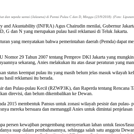
hat dan sepeda santai (Jalasena) di Pantai Pulau C dan D, Minggu (23/9/2018). (Foto: Liputan
cy and Akuntability (INFRA) Agus Chairudin menilai, Gubernur Jakart
D, G dan N yang merupakan pulau hasil reklamasi di Teluk Jakarta.
 aturan yang menyatakan bahwa pemerintahan daerah (Pemda) dapat men
U Nomor 29 Tahun 2007 tentang Pemprov DKI Jakarta yang mungkin di
tanyaannya sekarang, Anies melakukan itu atas dasar peraturan yang m
lkan status keempat pulau itu yang masih belum jelas masuk wilayah 
u hasil reklamasi itu berada.
isir dan Pulau-pulau Kecil (RZWP3K), dan Raperda tentang Rencana T
akan direvisi, dan belum dikembalikan ke Dewan.
 2015 membentuk Pansus untuk zonasi wilayah pesisir dan pulau- pul
usnya mereka bersuara dan memanggil Anies untuk dimintai penjelasa
apa persen kewajiban pengembang menyerarkan lahan untuk fasos/fasum
nya suap dalam pembahasannya, sehingga salah satu anggota Dewan yan