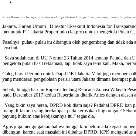
Anies Baswedan bersepeda santai setelah peletakan batu pertama pembangunan jalur jalan se
Jakarta, Harian Umum- Direktur Eksekutif Indonesia for Transparan
menunjuk PT Jakarta Propertindo (Jakpro) untuk mengelola Pulau C, 
Pasalnya, pulau- pulau itu dibangun oleh pengembang dan tidak ada
tersebut.
"Saya sudah cari di UU Nomor 23 Tahun 2014 tentang Pemda dan U
pengelola pulau hasil reklamasi, tapi tidak saya temukan. Maka, per
Caleg Partai Perindo untuk Dapil DKI Jakarta V ini juga mempersoa
yang mendasari pengelolaan pesisir utara Jakarta dimana keempat pula
Sebab, hingga hari ini Raperda tentang Rencana Zonasi Wilayah Pes
pada Desember 2017 kedua Raperda itu ditarik Anies dengan alasan 
"Yang bikin saya heran, DPRD kok diam saja? Padahal DPRD kan pada
ruang di Jakarta yang berdampak pada kerusakan lingkungan? Sehar
payung hukum atas kebijakannya itu," tegas dia.
Agus juga mengingatkan bahwa hingga kini belum ada kepastian ber
dibangun, karena saat masalah ini dibahas DPRD, KPK mengendus ada