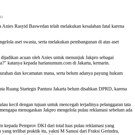
6)
a Anies Rasyid Baswedan telah melakukan kesalahan fatal karena
gelola aset swasta, serta melakukan pembangunan di atas aset
jadikan acuan oleh Anies untuk menunjuk Jakpro sebagai
ana?" katanya kepada harianumum.com di Jakarta, kemarin.
kelurahan dan kecamatan mana, serta belum adanya payung hukum
ata Ruang Startegis Pantura Jakarta belum disahkan DPRD, karena
au kecil dengan tujuan untuk mencegah terjadinya pelanggaran tata
n mengapa menugaskan Jakpro mengelola pulau reklamasi sebelum ada
 kepada Pemprov DKI dari total luas pulau reklamasi yang
g terlibat praktik itu, yakni M Sanusi dari Fraksi Gerindra,