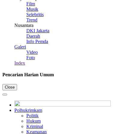
Film
Musik
Selebritis
Trend
Nusantara
DKI Jakarta
Daerah
Info Pemda
Galeri
Video
Foto
Index
Pencarian Harian Umum
Close
Polhukrimkam
Politik
Hukum
Kriminal
Keamanan