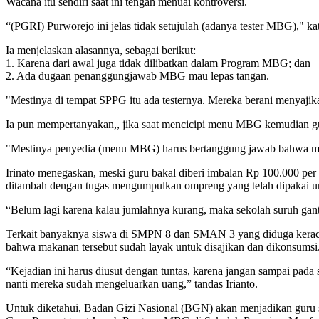
Wacana itu sendiri saat ini tengah menuai kontroversi.
“(PGRI) Purworejo ini jelas tidak setujulah (adanya tester MBG)," k
Ia menjelaskan alasannya, sebagai berikut:
1. Karena dari awal juga tidak dilibatkan dalam Program MBG; dan
2. Ada dugaan penanggungjawab MBG mau lepas tangan.
"Mestinya di tempat SPPG itu ada testernya. Mereka berani menyajik
Ia pun mempertanyakan,, jika saat mencicipi menu MBG kemudian gu
"Mestinya penyedia (menu MBG) harus bertanggung jawab bahwa mak
Irinato menegaskan, meski guru bakal diberi imbalan Rp 100.000 per 
ditambah dengan tugas mengumpulkan ompreng yang telah dipakai 
“Belum lagi karena kalau jumlahnya kurang, maka sekolah suruh gan
Terkait banyaknya siswa di SMPN 8 dan SMAN 3 yang diduga keracu
bahwa makanan tersebut sudah layak untuk disajikan dan dikonsumsi
“Kejadian ini harus diusut dengan tuntas, karena jangan sampai pada 
nanti mereka sudah mengeluarkan uang,” tandas Irianto.
Untuk diketahui, Badan Gizi Nasional (BGN) akan menjadikan guru 