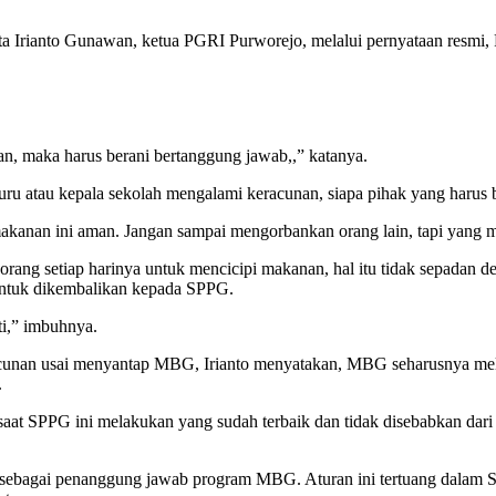
ata Irianto Gunawan, ketua PGRI Purworejo, melalui pernyataan resmi,
an, maka harus berani bertanggung jawab,,” katanya.
ru atau kepala sekolah mengalami keracunan, siapa pihak yang harus
anan ini aman. Jangan sampai mengorbankan orang lain, tapi yang m
orang setiap harinya untuk mencicipi makanan, hal itu tidak sepadan d
untuk dikembalikan kepada SPPG.
ti,” imbuhnya.
nan usai menyantap MBG, Irianto menyatakan, MBG seharusnya melal
.
saat SPPG ini melakukan yang sudah terbaik dan tidak disebabkan dari 
sebagai penanggung jawab program MBG. Aturan ini tertuang dalam S