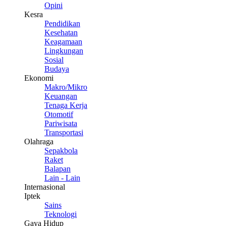
Opini
Kesra
Pendidikan
Kesehatan
Keagamaan
Lingkungan
Sosial
Budaya
Ekonomi
Makro/Mikro
Keuangan
Tenaga Kerja
Otomotif
Pariwisata
Transportasi
Olahraga
Sepakbola
Raket
Balapan
Lain - Lain
Internasional
Iptek
Sains
Teknologi
Gaya Hidup