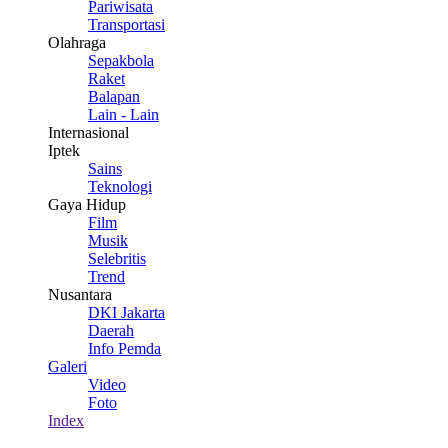
Pariwisata
Transportasi
Olahraga
Sepakbola
Raket
Balapan
Lain - Lain
Internasional
Iptek
Sains
Teknologi
Gaya Hidup
Film
Musik
Selebritis
Trend
Nusantara
DKI Jakarta
Daerah
Info Pemda
Galeri
Video
Foto
Index