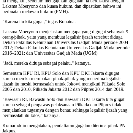
Ia mengakui, sebelum mengajukan gugatan, ia berdiskusi dengan
Laksma Moeryono dan kuasa hukum, dan dipastikan bahwa ini
perbuatan melawan hukum (PMH).
"Karena itu kita gugat," tegas Bonatua.
Laksma Moeryono menjelaskan mengapa yang digugat sebanyak 9
orang/pihak, yaitu yang membuat legalisir ijazah tersebut diduga
Dekan Fakultas Kehutanan Universitas Gadjah Mada periode 2004–
2012; Dekan Fakultas Kehutanan Universitas Gadjah Mada periode
2016–2021; dan Universitas Gadjah Mada (UGM).
"Jadi, mereka diduga sebagai pelaku," katanya.
Sementara KPU RI, KPU Solo dan KPU DKI Jakarta digugat
karena mereka merupakan pihak-pihak yang menerima legalisir
ijazah itu meski bermasalah untuk Jokowi mengikuti Pilkada Solo
2005 dan 2010, Pilkada Jakarta 2012 dan Pilpres 2014 dan 2019.
"Bawaslu RI, Bawaslu Solo dan Bawaslu DKI Jakarta kita gugat
karena sebagai pengawas pelaksanaan Pilkada dan Pilpres tidak
menjalankan tugasnya dengan benar, sehingga legalisir ijazah yang
bermasalah itu lolos," katanya.
Komaruddin mengatakan, pendaftaran gugatan diterima pihak PN
Jakpus.