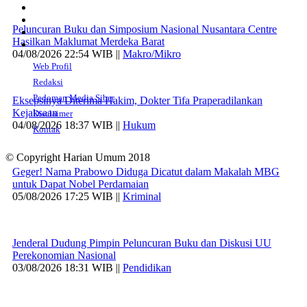
Peluncuran Buku dan Simposium Nasional Nusantara Centre
Hasilkan Maklumat Merdeka Barat
04/08/2026 22:54 WIB ||
Makro/Mikro
Web Profil
Redaksi
Pedoman Media Siber
Eksepsinya Diterima Hakim, Dokter Tifa Praperadilankan
Kejaksaan
Disclaimer
04/08/2026 18:37 WIB ||
Hukum
Kontak
© Copyright Harian Umum 2018
Geger! Nama Prabowo Diduga Dicatut dalam Makalah MBG
untuk Dapat Nobel Perdamaian
05/08/2026 17:25 WIB ||
Kriminal
Jenderal Dudung Pimpin Peluncuran Buku dan Diskusi UU
Perekonomian Nasional
03/08/2026 18:31 WIB ||
Pendidikan