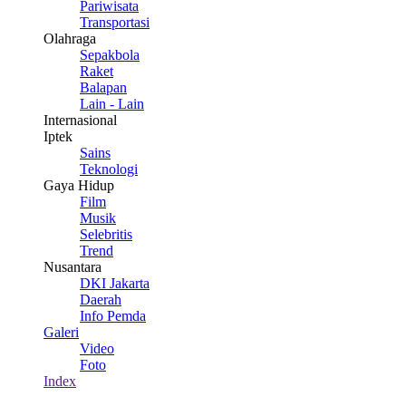
Pariwisata
Transportasi
Olahraga
Sepakbola
Raket
Balapan
Lain - Lain
Internasional
Iptek
Sains
Teknologi
Gaya Hidup
Film
Musik
Selebritis
Trend
Nusantara
DKI Jakarta
Daerah
Info Pemda
Galeri
Video
Foto
Index