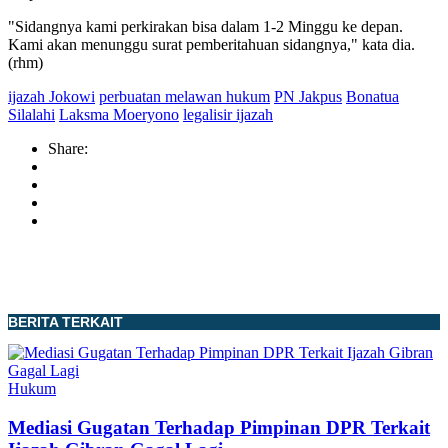
"Sidangnya kami perkirakan bisa dalam 1-2 Minggu ke depan.
Kami akan menunggu surat pemberitahuan sidangnya," kata dia.
(rhm)
ijazah Jokowi
perbuatan melawan hukum
PN Jakpus
Bonatua
Silalahi
Laksma Moeryono
legalisir ijazah
Share:
BERITA TERKAIT
Hukum
Mediasi Gugatan Terhadap Pimpinan DPR Terkait