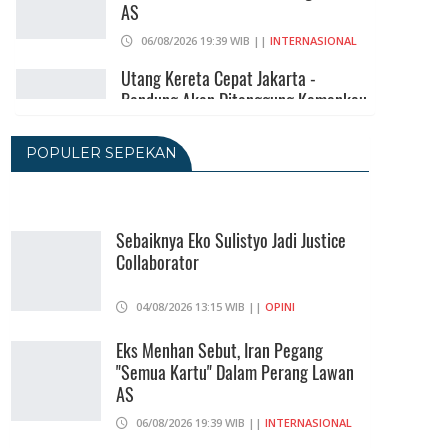
AS
06/08/2026 19:39 WIB ||
INTERNASIONAL
Utang Kereta Cepat Jakarta -
Bandung Akan Ditanggung Kemenkeu
06/08/2026 19:02 WIB ||
KEUANGAN
POPULER SEPEKAN
Ratusan Senjata Api Dan Narkoba
Ditemukan Di Ruang Kepala Yayasan
Sekolah Di Jaksel
Sebaiknya Eko Sulistyo Jadi Justice
Collaborator
06/08/2026 17:40 WIB ||
DKI JAKARTA
Ditunda, Pajak Untuk Pedagang
04/08/2026 13:15 WIB ||
OPINI
Online Baru Diterapkan 1 November
2026
Eks Menhan Sebut, Iran Pegang
"Semua Kartu" Dalam Perang Lawan
06/08/2026 14:23 WIB ||
DKI JAKARTA
AS
06/08/2026 19:39 WIB ||
INTERNASIONAL