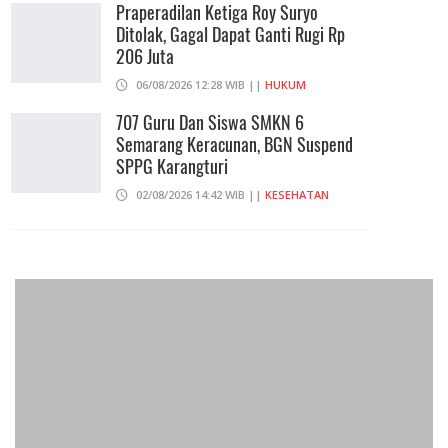
Praperadilan Ketiga Roy Suryo
Ditolak, Gagal Dapat Ganti Rugi Rp
206 Juta
06/08/2026 12:28 WIB ||
HUKUM
707 Guru Dan Siswa SMKN 6
Semarang Keracunan, BGN Suspend
SPPG Karangturi
02/08/2026 14:42 WIB ||
KESEHATAN
Peluncuran Buku Dan Simposium
Nasional Nusantara Centre Hasilkan
Maklumat Merdeka Barat
04/08/2026 22:54 WIB ||
MAKRO/MIKRO
Eksepsinya Diterima Hakim, Dokter
Tifa Praperadilankan Kejaksaan
04/08/2026 18:37 WIB ||
HUKUM