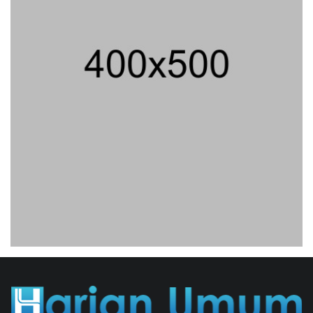
Jenderal Dudung Pimpin Peluncuran
Buku Dan Diskusi UU Perekonomian
Nasional
03/08/2026 18:31 WIB ||
PENDIDIKAN
Geger! Nama Prabowo Diduga Dicatut
Dalam Makalah MBG Untuk Dapat
Nobel Perdamaian
05/08/2026 17:25 WIB ||
KRIMINAL
Analis: Pembalasan Iran Jika
Infrastruktur Energinya Diserang Bisa
Guncang Ekonomi Global
01/08/2026 22:09 WIB ||
DKI JAKARTA
Untung KAI Turun Tajam, Terbebani
Kereta Cepat Jakarta-Bandung
02/08/2026 21:26 WIB ||
TRANSPORTASI