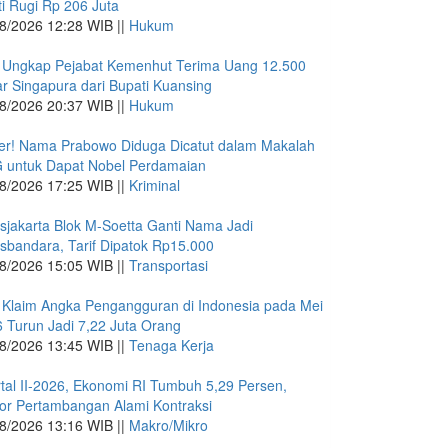
i Rugi Rp 206 Juta
8/2026 12:28 WIB ||
Hukum
 Ungkap Pejabat Kemenhut Terima Uang 12.500
ar Singapura dari Bupati Kuansing
8/2026 20:37 WIB ||
Hukum
r! Nama Prabowo Diduga Dicatut dalam Makalah
 untuk Dapat Nobel Perdamaian
8/2026 17:25 WIB ||
Kriminal
sjakarta Blok M-Soetta Ganti Nama Jadi
sbandara, Tarif Dipatok Rp15.000
8/2026 15:05 WIB ||
Transportasi
Klaim Angka Pengangguran di Indonesia pada Mei
 Turun Jadi 7,22 Juta Orang
8/2026 13:45 WIB ||
Tenaga Kerja
tal II-2026, Ekonomi RI Tumbuh 5,29 Persen,
or Pertambangan Alami Kontraksi
8/2026 13:16 WIB ||
Makro/Mikro