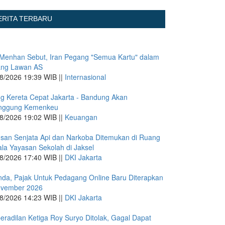
ERITA TERBARU
Menhan Sebut, Iran Pegang "Semua Kartu" dalam
ang Lawan AS
8/2026 19:39 WIB ||
Internasional
g Kereta Cepat Jakarta - Bandung Akan
anggung Kemenkeu
8/2026 19:02 WIB ||
Keuangan
san Senjata Api dan Narkoba Ditemukan di Ruang
la Yayasan Sekolah di Jaksel
8/2026 17:40 WIB ||
DKI Jakarta
nda, Pajak Untuk Pedagang Online Baru Diterapkan
ovember 2026
8/2026 14:23 WIB ||
DKI Jakarta
eradilan Ketiga Roy Suryo Ditolak, Gagal Dapat