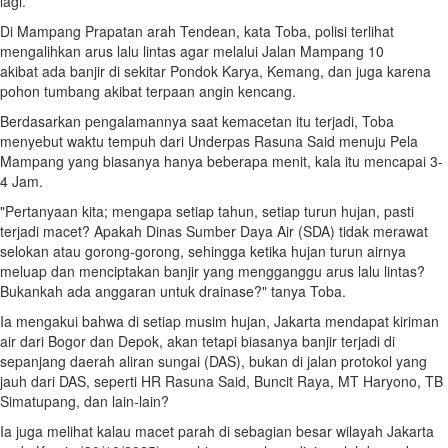
lagi.
Di Mampang Prapatan arah Tendean, kata Toba, polisi terlihat
mengalihkan arus lalu lintas agar melalui Jalan Mampang 10
akibat ada banjir di sekitar Pondok Karya, Kemang, dan juga karena
pohon tumbang akibat terpaan angin kencang.
Berdasarkan pengalamannya saat kemacetan itu terjadi, Toba
menyebut waktu tempuh dari Underpas Rasuna Said menuju Pela
Mampang yang biasanya hanya beberapa menit, kala itu mencapai 3-
4 Jam.
"Pertanyaan kita; mengapa setiap tahun, setiap turun hujan, pasti
terjadi macet? Apakah Dinas Sumber Daya Air (SDA) tidak merawat
selokan atau gorong-gorong, sehingga ketika hujan turun airnya
meluap dan menciptakan banjir yang mengganggu arus lalu lintas?
Bukankah ada anggaran untuk drainase?" tanya Toba.
Ia mengakui bahwa di setiap musim hujan, Jakarta mendapat kiriman
air dari Bogor dan Depok, akan tetapi biasanya banjir terjadi di
sepanjang daerah aliran sungai (DAS), bukan di jalan protokol yang
jauh dari DAS, seperti HR Rasuna Said, Buncit Raya, MT Haryono, TB
Simatupang, dan lain-lain?
Ia juga melihat kalau macet parah di sebagian besar wilayah Jakarta