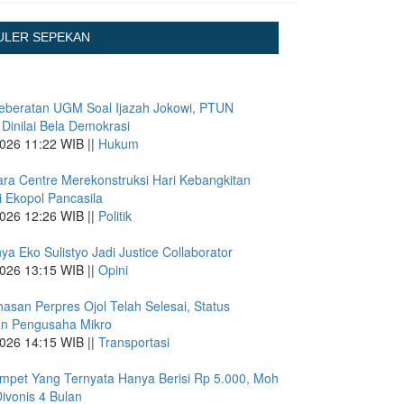
ULER SEPEKAN
eberatan UGM Soal Ijazah Jokowi, PTUN
 Dinilai Bela Demokrasi
026 11:22 WIB ||
Hukum
ra Centre Merekonstruksi Hari Kebangkitan
 Ekopol Pancasila
026 12:26 WIB ||
Politik
ya Eko Sulistyo Jadi Justice Collaborator
026 13:15 WIB ||
Opini
san Perpres Ojol Telah Selesai, Status
an Pengusaha Mikro
026 14:15 WIB ||
Transportasi
mpet Yang Ternyata Hanya Berisi Rp 5.000, Moh
Divonis 4 Bulan