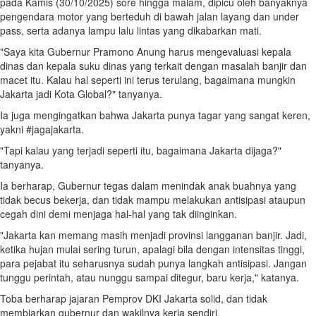
pada Kamis (30/10/2025) sore hingga malam, dipicu oleh banyaknya
pengendara motor yang berteduh di bawah jalan layang dan under
pass, serta adanya lampu lalu lintas yang dikabarkan mati.
"Saya kita Gubernur Pramono Anung harus mengevaluasi kepala
dinas dan kepala suku dinas yang terkait dengan masalah banjir dan
macet itu. Kalau hal seperti ini terus terulang, bagaimana mungkin
Jakarta jadi Kota Global?" tanyanya.
Ia juga mengingatkan bahwa Jakarta punya tagar yang sangat keren,
yakni #jagajakarta.
"Tapi kalau yang terjadi seperti itu, bagaimana Jakarta dijaga?"
tanyanya.
Ia berharap, Gubernur tegas dalam menindak anak buahnya yang
tidak becus bekerja, dan tidak mampu melakukan antisipasi ataupun
cegah dini demi menjaga hal-hal yang tak diinginkan.
"Jakarta kan memang masih menjadi provinsi langganan banjir. Jadi,
ketika hujan mulai sering turun, apalagi bila dengan intensitas tinggi,
para pejabat itu seharusnya sudah punya langkah antisipasi. Jangan
tunggu perintah, atau nunggu sampai ditegur, baru kerja," katanya.
Toba berharap jajaran Pemprov DKI Jakarta solid, dan tidak
membiarkan gubernur dan wakilnya kerja sendiri.