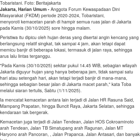
Tobaristani. Foto: Beritajakarta
Jakarta, Harian Umum -
Anggota Forum Kewaspadaan Dini
Masyarakat (FKDM) periode 2020-2024, Tobaristani,
menyoroti kemacetan parah di hampir semua ruas jalan di Jakarta
pada Kamis (30/10/2025) sore hingga malam.
Peristiwa itu dipicu oleh hujan deras yang disertai angin kencang yang
berlangsung relatif singkat, tak sampai 4 jam, akan tetapi dapat
memicu banjir di beberapa lokasi, termasuk di jalan raya, sehingga
arus lalu lintas terganggu.
"Pada Kamis (30/10/2025) sekitar pukul 14.45 WIB, sebagian wilayah
Jakarta diguyur hujan yang hanya beberapa jam, tidak sampai satu
hari atau setengah hari, akan tetapi terjadi banjir di mana-mana,
sehingga sebagian besar jalan di Jakarta macet parah," kata Toba
melalui siaran tertulis, Sabtu (1/11/2025).
Ia mencatat kemacetan antara lain terjadi di Jalan HR Rasuna Said,
Mampang Prapatan, hingga Buncit Raya, Jakarta Selatan, sehingga
kendaraan tak bergerak.
Kemacetan juga terjadi di Jalan Tendean, Jalan HOS Cokroaminoto
arah Tendean, Jalan TB Simatupang arah Ragunan, Jalan MT
Haryono arah Pancoran, , Jalan Prapanca. Jalan Antasari, dan banyak