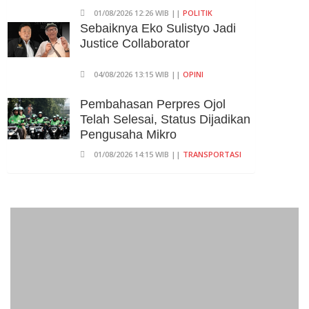
01/08/2026 12:26 WIB ||
POLITIK
Sebaiknya Eko Sulistyo Jadi
Justice Collaborator
04/08/2026 13:15 WIB ||
OPINI
Pembahasan Perpres Ojol
Telah Selesai, Status Dijadikan
Pengusaha Mikro
01/08/2026 14:15 WIB ||
TRANSPORTASI
Curi Dompet Yang Ternyata
Hanya Berisi Rp 5.000, Moh
Syifak Divonis 4 Bulan
31/07/2026 10:44 WIB ||
HUKUM
707 Guru Dan Siswa SMKN 6
Semarang Keracunan, BGN
Suspend SPPG Karangturi
02/08/2026 14:42 WIB ||
KESEHATAN