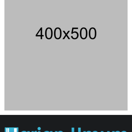
Jika Banding Juga Ditolak,
UGM Wajib Buka Dokumen
Akademik Jokowi Ke Publik
31/07/2026 13:23 WIB ||
HUKUM
Praperadilan Ketiga Roy Suryo
Ditolak, Gagal Dapat Ganti
Rugi Rp 206 Juta
06/08/2026 12:28 WIB ||
HUKUM
Jaksa KPK Limpahkan Kasus
Korupsi Kuota Haji Ke
Pengadilan Tipikor
31/07/2026 18:56 WIB ||
HUKUM
Peluncuran Buku Dan
Simposium Nasional Nusantara
Centre Hasilkan Maklumat
Merdeka Barat