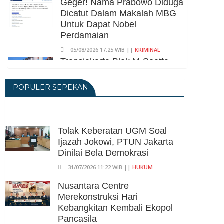
Geger! Nama Prabowo Diduga
Dicatut Dalam Makalah MBG
Untuk Dapat Nobel
Perdamaian
05/08/2026 17:25 WIB ||
KRIMINAL
Transjakarta Blok M-Soetta
Ganti Nama Jadi
Transbandara, Tarif Dipatok
POPULER SEPEKAN
Rp15.000
05/08/2026 15:05 WIB ||
TRANSPORTASI
BPS Klaim Angka
Tolak Keberatan UGM Soal
Pengangguran Di Indonesia
Ijazah Jokowi, PTUN Jakarta
Pada Mei 2026 Turun Jadi 7,22
Dinilai Bela Demokrasi
Juta Orang
31/07/2026 11:22 WIB ||
HUKUM
05/08/2026 13:45 WIB ||
TENAGA KERJA
Kuartal II-2026, Ekonomi RI
Nusantara Centre
Tumbuh 5,29 Persen, Sektor
Merekonstruksi Hari
Pertambangan Alami Kontraksi
Kebangkitan Kembali Ekopol
05/08/2026 13:16 WIB ||
MAKRO/MIKRO
Pancasila