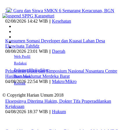
707 Guru dan Siswa SMKN 6 Semarang Keracunan, BGN
Suspend SPPG Karangturi
02/08/2026 14:42 WIB ||
Kesehatan
Konsumen Somasi Developer dan Kuasai Lahan Desa
Ekowisata Tahfidz
08/08/2026 23:01 WIB ||
Daerah
Web Profil
Redaksi
Pedoman Media Siber
Peluncuran Buku dan Simposium Nasional Nusantara Centre
Hasilkan Maklumat Merdeka Barat
Disclaimer
04/08/2026 22:54 WIB ||
Makro/Mikro
Kontak
© Copyright Harian Umum 2018
Eksepsinya Diterima Hakim, Dokter Tifa Praperadilankan
Kejaksaan
04/08/2026 18:37 WIB ||
Hukum