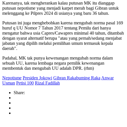
Karenanya, tak mengherankan kalau putusan MK itu dianggap
putusan nepotisme yang menjadi karpet merah bagi Gibran untuk
melenggang ke Pilpres 2024 di usianya yang baru 36 tahun.
Putusan ini juga menghebohkan karena mengubah norma pasal 169
huruf q UU Nomor 7 Tahun 2017 tentang Pemilu dari hanya
mengatur bahwa usia Capres/Cawapres minimal 40 tahun, ditambah
dengan syarat alternatif berupa "atau yang pernah/sedang menjabat
jabatan yang dipilih melalui pemilihan umum termasuk kepala
daerah".
Padahal, MK tak punya kewenangan mengubah norma dalam
sebuah UU, karena lembaga negara pemilik kewenangan
membentuk dan mengubah UU adalah DPR. (rhm)
Nepotisme
Presiden Jokowi
Gibran Rakabuming Raka
Anwar
Usman
Petisi 100
Rizal Fadillah
Share: