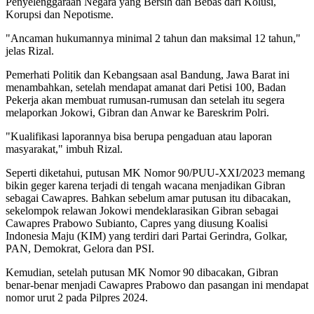
Penyelenggaraan Negara yang Bersih dan Bebas dari Kolusi,
Korupsi dan Nepotisme.
"Ancaman hukumannya minimal 2 tahun dan maksimal 12 tahun,"
jelas Rizal.
Pemerhati Politik dan Kebangsaan asal Bandung, Jawa Barat ini
menambahkan, setelah mendapat amanat dari Petisi 100, Badan
Pekerja akan membuat rumusan-rumusan dan setelah itu segera
melaporkan Jokowi, Gibran dan Anwar ke Bareskrim Polri.
"Kualifikasi laporannya bisa berupa pengaduan atau laporan
masyarakat," imbuh Rizal.
Seperti diketahui, putusan MK Nomor 90/PUU-XXI/2023 memang
bikin geger karena terjadi di tengah wacana menjadikan Gibran
sebagai Cawapres. Bahkan sebelum amar putusan itu dibacakan,
sekelompok relawan Jokowi mendeklarasikan Gibran sebagai
Cawapres Prabowo Subianto, Capres yang diusung Koalisi
Indonesia Maju (KIM) yang terdiri dari Partai Gerindra, Golkar,
PAN, Demokrat, Gelora dan PSI.
Kemudian, setelah putusan MK Nomor 90 dibacakan, Gibran
benar-benar menjadi Cawapres Prabowo dan pasangan ini mendapat
nomor urut 2 pada Pilpres 2024.