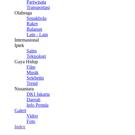
Pariwisata
Transportasi
Olahraga
Sepakbola
Raket
Balapan
Lain - Lain
Internasional
Iptek
Sains
Teknologi
Gaya Hidup
Film
Musik
Selebritis
Trend
Nusantara
DKI Jakarta
Daerah
Info Pemda
Galeri
Video
Foto
Index