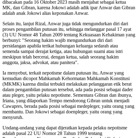
dibacakan pada 16 Oktober 2023 masih menjabat sebagai ketua
MK, dan Gibran, karena Jokowi adalah adik ipar Anwar dan Gibran
adalah anak Jokowi alias keponakan Anwar.
Selain itu, lanjut Rizal, Anwar juga tidak mengundurkan diri dari
proses pengambilan putusan itu, sehingga melanggar pasal 17 ayat
(3) UU Nomor 48 Tahun 2009 tentang Kekuasaan Kehakiman yang
berbunyi: "Seorang hakim wajib mengundurkan diri dari
persidangan apabila terikat hubungan keluarga sedarah atau
semenda sampai derajat ketiga, atau hubungan suami atau istri
meskipun telah bercerai, dengan ketua, salah seorang hakim
anggota, jaksa, advokat, atau panitera".
Ia menyebut, terkait nepotisme dalam putusan itu, Anwar yang
kemudian dicopot Mahkamah Kehormatan Mahkamah Konstitusi
(MKMK) karena dinilai terbukti melakukan pelanggaran etik berat
dalam pengambilan putusan tersebut, ada pada posisi sebagai dader
atau pleger, yaitu pelaku nepotisme. Sementara Gibran dan ibunya,
Iriana, yang dilaporkan Tempo mendorong Gibran untuk menjadi
Cawapres, berada pada posisi sebagai medepleger, yaitu orang yang
membantu. Dan Jokowi sebagai doenpleger, yaitu orang yang
menyuruh.
Undang-undang yang dapat dijeratkan kepada pelaku nepotisme
adalah pasal 22 UU Nomor 28 Tahun 1999 tentang