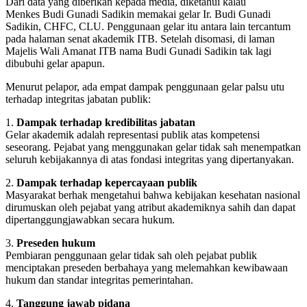
Dari data yang diberikan kepada media, diketahui kalau
Menkes Budi Gunadi Sadikin memakai gelar Ir. Budi Gunadi
Sadikin, CHFC, CLU. Penggunaan gelar itu antara lain tercantum
pada halaman senat akademik ITB. Setelah disomasi, di laman
Majelis Wali Amanat ITB nama Budi Gunadi Sadikin tak lagi
dibubuhi gelar apapun.
Menurut pelapor, ada empat dampak penggunaan gelar palsu utu
terhadap integritas jabatan publik:
1.
Dampak terhadap kredibilitas jabatan
Gelar akademik adalah representasi publik atas kompetensi
seseorang. Pejabat yang menggunakan gelar tidak sah menempatkan
seluruh kebijakannya di atas fondasi integritas yang dipertanyakan.
2.
Dampak terhadap kepercayaan publik
Masyarakat berhak mengetahui bahwa kebijakan kesehatan nasional
dirumuskan oleh pejabat yang atribut akademiknya sahih dan dapat
dipertanggungjawabkan secara hukum.
3.
Preseden hukum
Pembiaran penggunaan gelar tidak sah oleh pejabat publik
menciptakan preseden berbahaya yang melemahkan kewibawaan
hukum dan standar integritas pemerintahan.
4.
Tanggung jawab pidana