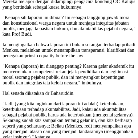
Mereka melapor dengan didampingi pengacara kondang OC Kaligis
yang bertindak sebagai kuasa hukumnya.
"Kenapa sih laporan ini dibuat? Ini sebagai tanggung jawab moral
dan konstitusional warga negara untuk menjaga integritas jabatan
publik, menjaga kepastian hukum, dan akuntabilitas pejabat negara,"
kata Prof Budi.
Ia mengingatkan bahwa laporan ini bukan serangan terhadap pribadi
Menkes, melainkan untuk menampilkan transparansi, klarifikasi dan
penegakan prinsip equality before the law.
"Kenapa (laporan) ini dianggap penting? Karena gelar akademik itu
mencerminkan kompetensi rekan jejak pendidikan dan legitimasi
moral seorang pejabat publik, dan ini menyangkut kepentingan
publik dan integritas tata kelola negara," imbuhnya.
Hal senada dikatakan dr Baharuddin.
"Jadi, (yang kita inginkan dari laporan ini adalah) keterbukaan,
keterbukaan terhadap akuntabilitas. Jadi, kalau ada akuntabilitas
sebagai pejabat publik, harus ada keterbukaan (mengenai gelarnya).
Sekarang sudah kita sampaikan tentang gelar ini, dan kita berharap
seperti yang seharusnya; Beliau (Menkes, red) menyampaikan apa
yang menjadi alasan dan yang menjadi landasannya (menggunakan
gelar insinyur)," katanya.