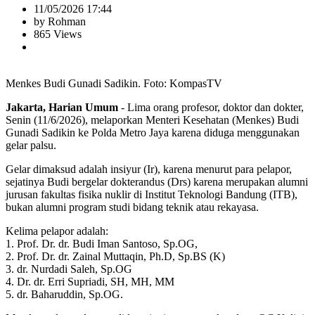
11/05/2026 17:44
by Rohman
865 Views
Menkes Budi Gunadi Sadikin. Foto: KompasTV
Jakarta, Harian Umum
- Lima orang profesor, doktor dan dokter,
Senin (11/6/2026), melaporkan Menteri Kesehatan (Menkes) Budi
Gunadi Sadikin ke Polda Metro Jaya karena diduga menggunakan
gelar palsu.
Gelar dimaksud adalah insiyur (Ir), karena menurut para pelapor,
sejatinya Budi bergelar dokterandus (Drs) karena merupakan alumni
jurusan fakultas fisika nuklir di Institut Teknologi Bandung (ITB),
bukan alumni program studi bidang teknik atau rekayasa.
Kelima pelapor adalah:
1. Prof. Dr. dr. Budi Iman Santoso, Sp.OG,
2. Prof. Dr. dr. Zainal Muttaqin, Ph.D, Sp.BS (K)
3. dr. Nurdadi Saleh, Sp.OG
4. Dr. dr. Erri Supriadi, SH, MH, MM
5. dr. Baharuddin, Sp.OG.