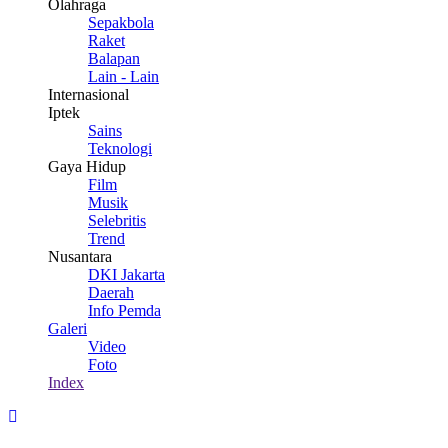
Olahraga
Sepakbola
Raket
Balapan
Lain - Lain
Internasional
Iptek
Sains
Teknologi
Gaya Hidup
Film
Musik
Selebritis
Trend
Nusantara
DKI Jakarta
Daerah
Info Pemda
Galeri
Video
Foto
Index