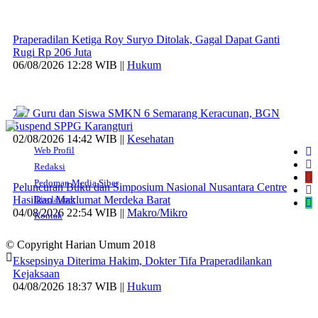
Praperadilan Ketiga Roy Suryo Ditolak, Gagal Dapat Ganti
Rugi Rp 206 Juta
06/08/2026 12:28 WIB ||
Hukum
707 Guru dan Siswa SMKN 6 Semarang Keracunan, BGN
Suspend SPPG Karangturi
02/08/2026 14:42 WIB ||
Kesehatan
Web Profil
Redaksi
Pedoman Media Siber
Peluncuran Buku dan Simposium Nasional Nusantara Centre
Hasilkan Maklumat Merdeka Barat
Disclaimer
04/08/2026 22:54 WIB ||
Makro/Mikro
Kontak
© Copyright Harian Umum 2018
Eksepsinya Diterima Hakim, Dokter Tifa Praperadilankan
Kejaksaan
04/08/2026 18:37 WIB ||
Hukum