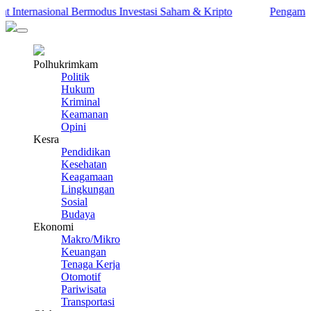
ternasional Bermodus Investasi Saham & Kripto
Pengamat Ingat
Polhukrimkam
Politik
Hukum
Kriminal
Keamanan
Opini
Kesra
Pendidikan
Kesehatan
Keagamaan
Lingkungan
Sosial
Budaya
Ekonomi
Makro/Mikro
Keuangan
Tenaga Kerja
Otomotif
Pariwisata
Transportasi