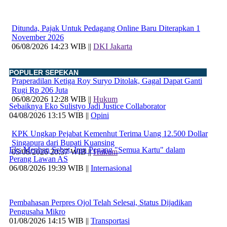
Ditunda, Pajak Untuk Pedagang Online Baru Diterapkan 1
November 2026
06/08/2026 14:23 WIB ||
DKI Jakarta
POPULER SEPEKAN
Praperadilan Ketiga Roy Suryo Ditolak, Gagal Dapat Ganti
Rugi Rp 206 Juta
06/08/2026 12:28 WIB ||
Hukum
Sebaiknya Eko Sulistyo Jadi Justice Collaborator
04/08/2026 13:15 WIB ||
Opini
KPK Ungkap Pejabat Kemenhut Terima Uang 12.500 Dollar
Singapura dari Bupati Kuansing
Eks Menhan Sebut, Iran Pegang "Semua Kartu" dalam
05/08/2026 20:37 WIB ||
Hukum
Perang Lawan AS
06/08/2026 19:39 WIB ||
Internasional
Pembahasan Perpres Ojol Telah Selesai, Status Dijadikan
Pengusaha Mikro
01/08/2026 14:15 WIB ||
Transportasi