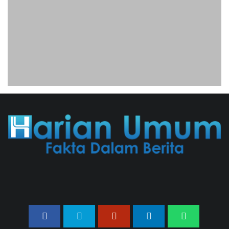
06/08/2026 12:28 WIB ||
HUKUM
Jaksa KPK Limpahkan Kasus
Korupsi Kuota Haji Ke
Pengadilan Tipikor
31/07/2026 18:56 WIB ||
HUKUM
Peluncuran Buku Dan
Simposium Nasional Nusantara
Centre Hasilkan Maklumat
Merdeka Barat
04/08/2026 22:54 WIB ||
MAKRO/MIKRO