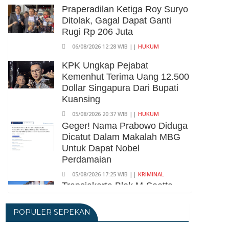
Praperadilan Ketiga Roy Suryo
Ditolak, Gagal Dapat Ganti
Rugi Rp 206 Juta
06/08/2026 12:28 WIB ||
HUKUM
KPK Ungkap Pejabat
Kemenhut Terima Uang 12.500
Dollar Singapura Dari Bupati
Kuansing
05/08/2026 20:37 WIB ||
HUKUM
Geger! Nama Prabowo Diduga
Dicatut Dalam Makalah MBG
Untuk Dapat Nobel
Perdamaian
05/08/2026 17:25 WIB ||
KRIMINAL
Transjakarta Blok M-Soetta
Ganti Nama Jadi
Transbandara, Tarif Dipatok
POPULER SEPEKAN
Rp15.000