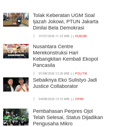
05/08/2026 15:05 WIB ||
TRANSPORTASI
BPS Klaim Angka
Tolak Keberatan UGM Soal
Pengangguran Di Indonesia
Ijazah Jokowi, PTUN Jakarta
Pada Mei 2026 Turun Jadi 7,22
Dinilai Bela Demokrasi
Juta Orang
31/07/2026 11:22 WIB ||
HUKUM
05/08/2026 13:45 WIB ||
TENAGA KERJA
Kuartal II-2026, Ekonomi RI
Nusantara Centre
Tumbuh 5,29 Persen, Sektor
Merekonstruksi Hari
Pertambangan Alami Kontraksi
Kebangkitan Kembali Ekopol
05/08/2026 13:16 WIB ||
MAKRO/MIKRO
Pancasila
01/08/2026 12:26 WIB ||
POLITIK
Sebaiknya Eko Sulistyo Jadi
Justice Collaborator
04/08/2026 13:15 WIB ||
OPINI
Pembahasan Perpres Ojol
Telah Selesai, Status Dijadikan
Pengusaha Mikro