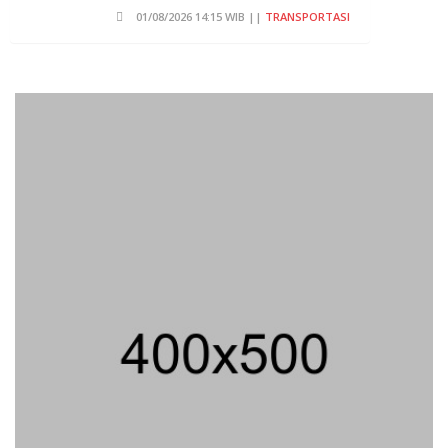
01/08/2026 14:15 WIB ||
TRANSPORTASI
Curi Dompet Yang Ternyata
Hanya Berisi Rp 5.000, Moh
Syifak Divonis 4 Bulan
31/07/2026 10:44 WIB ||
HUKUM
707 Guru Dan Siswa SMKN 6
Semarang Keracunan, BGN
Suspend SPPG Karangturi
02/08/2026 14:42 WIB ||
KESEHATAN
Jika Banding Juga Ditolak,
UGM Wajib Buka Dokumen
Akademik Jokowi Ke Publik
31/07/2026 13:23 WIB ||
HUKUM
Praperadilan Ketiga Roy Suryo
Ditolak, Gagal Dapat Ganti
Rugi Rp 206 Juta