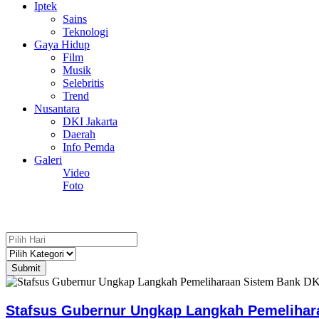
Iptek
Sains
Teknologi
Gaya Hidup
Film
Musik
Selebritis
Trend
Nusantara
DKI Jakarta
Daerah
Info Pemda
Galeri
Video
Foto
Submit
Stafsus Gubernur Ungkap Langkah Pemelihar