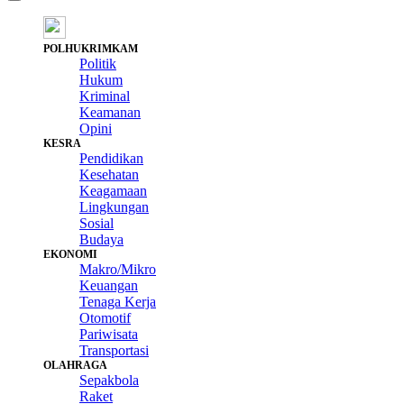
POLHUKRIMKAM
Politik
Hukum
Kriminal
Keamanan
Opini
KESRA
Pendidikan
Kesehatan
Keagamaan
Lingkungan
Sosial
Budaya
EKONOMI
Makro/Mikro
Keuangan
Tenaga Kerja
Otomotif
Pariwisata
Transportasi
OLAHRAGA
Sepakbola
Raket