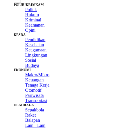
POLHUKRIMKAM
Politik
Hukum
Kriminal
Keamanan
Opini
KESRA
Pendidikan
Kesehatan
Keagamaan
Lingkungan
Sosial
Budaya
EKONOMI
Makro/Mikro
Keuangan
Tenaga Kerja
Otomotif
Pariwisata
Transportasi
OLAHRAGA
Sepakbola
Raket
Balapan
Lain - Lain