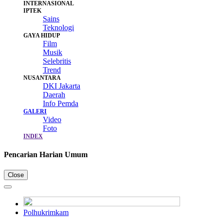
INTERNASIONAL
IPTEK
Sains
Teknologi
GAYA HIDUP
Film
Musik
Selebritis
Trend
NUSANTARA
DKI Jakarta
Daerah
Info Pemda
GALERI
Video
Foto
INDEX
Pencarian Harian Umum
Close
Polhukrimkam