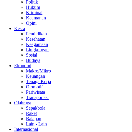
Politik
Hukum
Kriminal
Keamanan
Opini
Kesra
Pendidikan
Kesehatan
Keagamaan
Lingkungan
Sosial
Budaya
Ekonomi
Makro/Mikro
Keuangan
Tenaga Kerja
Otomotif
Pariwisata
Transportasi
Olahraga
Sepakbola
Raket
Balapan
Lain - Lain
Internasional