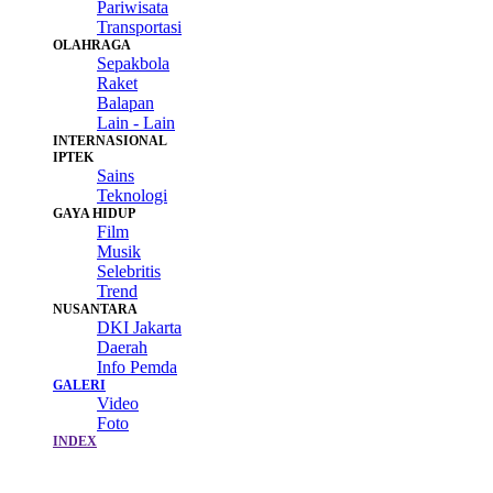
Pariwisata
Transportasi
OLAHRAGA
Sepakbola
Raket
Balapan
Lain - Lain
INTERNASIONAL
IPTEK
Sains
Teknologi
GAYA HIDUP
Film
Musik
Selebritis
Trend
NUSANTARA
DKI Jakarta
Daerah
Info Pemda
GALERI
Video
Foto
INDEX