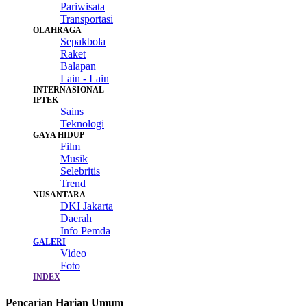
Pariwisata
Transportasi
OLAHRAGA
Sepakbola
Raket
Balapan
Lain - Lain
INTERNASIONAL
IPTEK
Sains
Teknologi
GAYA HIDUP
Film
Musik
Selebritis
Trend
NUSANTARA
DKI Jakarta
Daerah
Info Pemda
GALERI
Video
Foto
INDEX
Pencarian Harian Umum