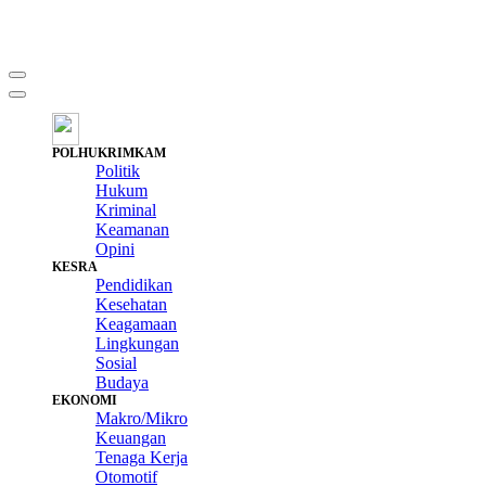
POLHUKRIMKAM
Politik
Hukum
Kriminal
Keamanan
Opini
KESRA
Pendidikan
Kesehatan
Keagamaan
Lingkungan
Sosial
Budaya
EKONOMI
Makro/Mikro
Keuangan
Tenaga Kerja
Otomotif