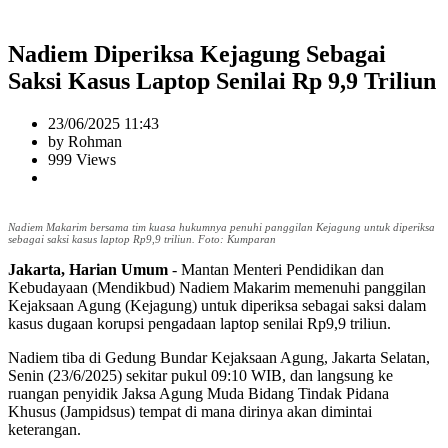
Nadiem Diperiksa Kejagung Sebagai
Saksi Kasus Laptop Senilai Rp 9,9 Triliun
23/06/2025 11:43
by Rohman
999 Views
Nadiem Makarim bersama tim kuasa hukumnya penuhi panggilan Kejagung untuk diperiksa
sebagai saksi kasus laptop Rp9,9 triliun. Foto: Kumparan
Jakarta, Harian Umum
- Mantan Menteri Pendidikan dan
Kebudayaan (Mendikbud) Nadiem Makarim memenuhi panggilan
Kejaksaan Agung (Kejagung) untuk diperiksa sebagai saksi dalam
kasus dugaan korupsi pengadaan laptop senilai Rp9,9 triliun.
Nadiem tiba di Gedung Bundar Kejaksaan Agung, Jakarta Selatan,
Senin (23/6/2025) sekitar pukul 09:10 WIB, dan langsung ke
ruangan penyidik Jaksa Agung Muda Bidang Tindak Pidana
Khusus (Jampidsus) tempat di mana dirinya akan dimintai
keterangan.