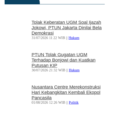
Tifa Praperadilankan Kejaksaan
04/08/2026 18:37 WIB ||
Hukum
Tolak Keberatan UGM Soal Ijazah
Eks Jampidsus Febrie Adriansyah
Jokowi, PTUN Jakarta Dinilai Bela
Akan Praperadilankan Kejagung
Demokrasi
dan Polisi
31/07/2026 11:22 WIB ||
Hukum
04/08/2026 17:11 WIB ||
Hukum
PTUN Tolak Gugatan UGM
Sebaiknya Eko Sulistyo Jadi
Terhadap Bonjowi dan Kuatkan
Justice Collaborator
Putusan KIP
04/08/2026 13:15 WIB ||
Opini
30/07/2026 21:32 WIB ||
Hukum
Kopilot Malaysia Dibayar Rp 219
Nusantara Centre Merekonstruksi
Juta untuk Selundupkan Narkotika
Hari Kebangkitan Kembali Ekopol
ke Indonesia
Pancasila
04/08/2026 12:26 WIB ||
Kriminal
01/08/2026 12:26 WIB ||
Politik