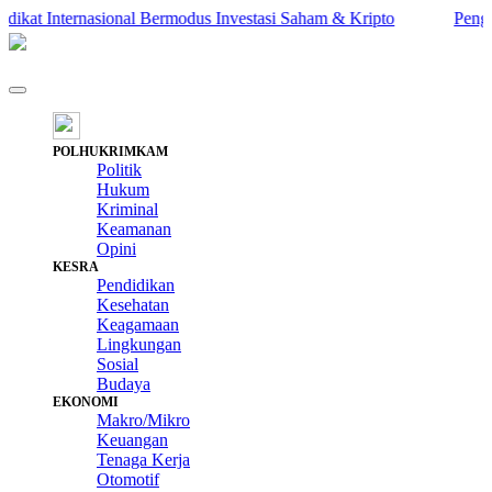
at Internasional Bermodus Investasi Saham & Kripto
Pengamat I
POLHUKRIMKAM
Politik
Hukum
Kriminal
Keamanan
Opini
KESRA
Pendidikan
Kesehatan
Keagamaan
Lingkungan
Sosial
Budaya
EKONOMI
Makro/Mikro
Keuangan
Tenaga Kerja
Otomotif