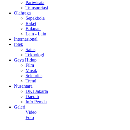
Pariwisata
Transportasi
Olahraga
Sepakbola
Raket
Balapan
Lain - Lain
Internasional
Iptek
Sains
Teknologi
Gaya Hidup
Film
Musik
Selebritis
Trend
Nusantara
DKI Jakarta
Daerah
Info Pemda
Galeri
Video
Foto