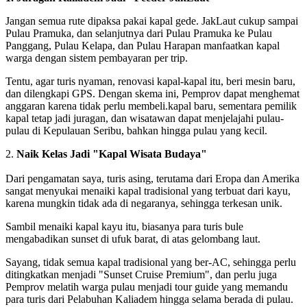
Jangan semua rute dipaksa pakai kapal gede. JakLaut cukup sampai
Pulau Pramuka, dan selanjutnya dari Pulau Pramuka ke Pulau
Panggang, Pulau Kelapa, dan Pulau Harapan manfaatkan kapal
warga dengan sistem pembayaran per trip.
Tentu, agar turis nyaman, renovasi kapal-kapal itu, beri mesin baru,
dan dilengkapi GPS. Dengan skema ini, Pemprov dapat menghemat
anggaran karena tidak perlu membeli.kapal baru, sementara pemilik
kapal tetap jadi juragan, dan wisatawan dapat menjelajahi pulau-
pulau di Kepulauan Seribu, bahkan hingga pulau yang kecil.
2.
Naik Kelas Jadi "Kapal Wisata Budaya"
Dari pengamatan saya, turis asing, terutama dari Eropa dan Amerika
sangat menyukai menaiki kapal tradisional yang terbuat dari kayu,
karena mungkin tidak ada di negaranya, sehingga terkesan unik.
Sambil menaiki kapal kayu itu, biasanya para turis bule
mengabadikan sunset di ufuk barat, di atas gelombang laut.
Sayang, tidak semua kapal tradisional yang ber-AC, sehingga perlu
ditingkatkan menjadi "Sunset Cruise Premium", dan perlu juga
Pemprov melatih warga pulau menjadi tour guide yang memandu
para turis dari Pelabuhan Kaliadem hingga selama berada di pulau.