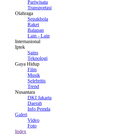
Pariwisata
Transportasi
Olahraga
Sepakbola
Raket
Balapan
Lain - Lain
Internasional
Iptek
Sains
Teknologi
Gaya Hidup
Film
Musik
Selebritis
Trend
Nusantara
DKI Jakarta
Daerah
Info Pemda
Galeri
Video
Foto
Index