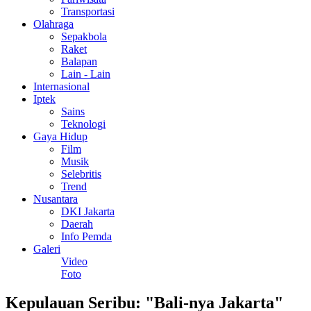
Transportasi
Olahraga
Sepakbola
Raket
Balapan
Lain - Lain
Internasional
Iptek
Sains
Teknologi
Gaya Hidup
Film
Musik
Selebritis
Trend
Nusantara
DKI Jakarta
Daerah
Info Pemda
Galeri
Video
Foto
Kepulauan Seribu: "Bali-nya Jakarta"