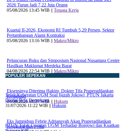
2026 Turun Jadi 7,22 Juta Orang
05/08/2026 13:45 WIB ||
Tenaga Kerja
Kuartal II-2026, Ekonomi RI Tumbuh 5,29 Persen, Sektor
Pertambangan Alami Kontraksi
05/08/2026 13:16 WIB ||
Makro/Mikro
Peluncuran Buku dan Simposium Nasional Nusantara Centre
Hasilkan Maklumat Merdeka Barat
04/08/2026 22:54 WIB ||
Makro/Mikro
POPULER SEPEKAN
Eksepsinya Diterima Hakim, Dokter Tifa Praperadilankan
Tolak Keberatan UGM Soal Ijazah Jokowi, PTUN Jakarta
Kejaksaan
Dinilai Bela Demokrasi
04/08/2026 18:37 WIB ||
Hukum
31/07/2026 11:22 WIB ||
Hukum
Eks Jampidsus Febrie Adriansyah Akan Praperadilankan
PTUN Tolak Gugatan UGM Terhadap Bonjowi dan Kuatkan
Kejagung dan Polisi
Putusan KIP