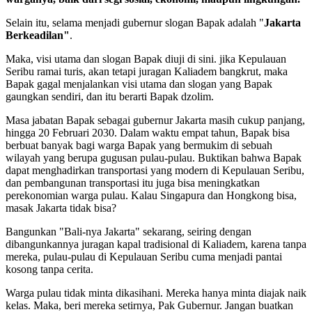
Selain itu, selama menjadi gubernur slogan Bapak adalah "
Jakarta
Berkeadilan"
.
Maka, visi utama dan slogan Bapak diuji di sini. jika Kepulauan
Seribu ramai turis, akan tetapi juragan Kaliadem bangkrut, maka
Bapak gagal menjalankan visi utama dan slogan yang Bapak
gaungkan sendiri, dan itu berarti Bapak dzolim.
Masa jabatan Bapak sebagai gubernur Jakarta masih cukup panjang,
hingga 20 Februari 2030. Dalam waktu empat tahun, Bapak bisa
berbuat banyak bagi warga Bapak yang bermukim di sebuah
wilayah yang berupa gugusan pulau-pulau. Buktikan bahwa Bapak
dapat menghadirkan transportasi yang modern di Kepulauan Seribu,
dan pembangunan transportasi itu juga bisa meningkatkan
perekonomian warga pulau. Kalau Singapura dan Hongkong bisa,
masak Jakarta tidak bisa?
Bangunkan "Bali-nya Jakarta" sekarang, seiring dengan
dibangunkannya juragan kapal tradisional di Kaliadem, karena tanpa
mereka, pulau-pulau di Kepulauan Seribu cuma menjadi pantai
kosong tanpa cerita.
Warga pulau tidak minta dikasihani. Mereka hanya minta diajak naik
kelas. Maka, beri mereka setirnya, Pak Gubernur. Jangan buatkan