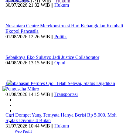
04/08/2026 17:11 WIB ||
Hukum
30/07/2026 21:32 WIB ||
Hukum
Nusantara Centre Merekonstruksi Hari Kebangkitan Kembali
Ekopol Pancasila
01/08/2026 12:26 WIB ||
Politik
Sebaiknya Eko Sulistyo Jadi Justice Collaborator
04/08/2026 13:15 WIB ||
Opini
Pembahasan Perpres Ojol Telah Selesai, Status Dijadikan
Pengusaha Mikro
01/08/2026 14:15 WIB ||
Transportasi
Curi Dompet Yang Ternyata Hanya Berisi Rp 5.000, Moh
Syifak Divonis 4 Bulan
31/07/2026 10:44 WIB ||
Hukum
Web Profil