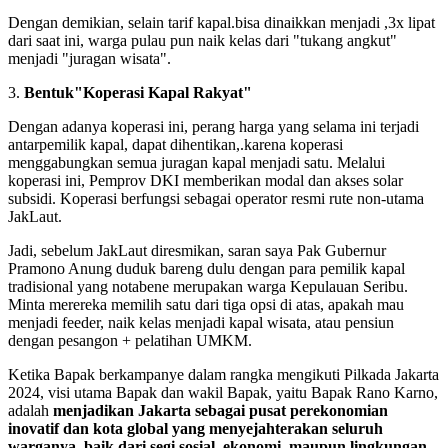
Dengan demikian, selain tarif kapal.bisa dinaikkan menjadi ,3x lipat
dari saat ini, warga pulau pun naik kelas dari "tukang angkut"
menjadi "juragan wisata".
3.
Bentuk"Koperasi Kapal Rakyat"
Dengan adanya koperasi ini, perang harga yang selama ini terjadi
antarpemilik kapal, dapat dihentikan,.karena koperasi
menggabungkan semua juragan kapal menjadi satu. Melalui
koperasi ini, Pemprov DKI memberikan modal dan akses solar
subsidi. Koperasi berfungsi sebagai operator resmi rute non-utama
JakLaut.
Jadi, sebelum JakLaut diresmikan, saran saya Pak Gubernur
Pramono Anung duduk bareng dulu dengan para pemilik kapal
tradisional yang notabene merupakan warga Kepulauan Seribu.
Minta merereka memilih satu dari tiga opsi di atas, apakah mau
menjadi feeder, naik kelas menjadi kapal wisata, atau pensiun
dengan pesangon + pelatihan UMKM.
Ketika Bapak berkampanye dalam rangka mengikuti Pilkada Jakarta
2024, visi utama Bapak dan wakil Bapak, yaitu Bapak Rano Karno,
adalah
menjadikan Jakarta sebagai pusat perekonomian
inovatif dan kota global yang menyejahterakan seluruh
warganya, baik dari segi sosial, ekonomi, maupun lingkungan.