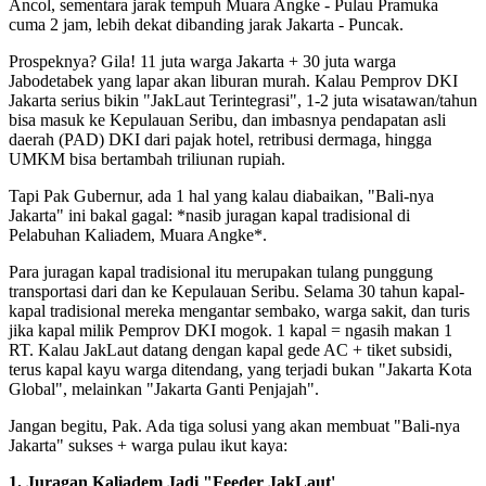
Ancol, sementara jarak tempuh Muara Angke - Pulau Pramuka
cuma 2 jam, lebih dekat dibanding jarak Jakarta - Puncak.
Prospeknya? Gila! 11 juta warga Jakarta + 30 juta warga
Jabodetabek yang lapar akan liburan murah. Kalau Pemprov DKI
Jakarta serius bikin "JakLaut Terintegrasi", 1-2 juta wisatawan/tahun
bisa masuk ke Kepulauan Seribu, dan imbasnya pendapatan asli
daerah (PAD) DKI dari pajak hotel, retribusi dermaga, hingga
UMKM bisa bertambah triliunan rupiah.
Tapi Pak Gubernur, ada 1 hal yang kalau diabaikan, "Bali-nya
Jakarta" ini bakal gagal: *nasib juragan kapal tradisional di
Pelabuhan Kaliadem, Muara Angke*.
Para juragan kapal tradisional itu merupakan tulang punggung
transportasi dari dan ke Kepulauan Seribu. Selama 30 tahun kapal-
kapal tradisional mereka mengantar sembako, warga sakit, dan turis
jika kapal milik Pemprov DKI mogok. 1 kapal = ngasih makan 1
RT. Kalau JakLaut datang dengan kapal gede AC + tiket subsidi,
terus kapal kayu warga ditendang, yang terjadi bukan "Jakarta Kota
Global", melainkan "Jakarta Ganti Penjajah".
Jangan begitu, Pak. Ada tiga solusi yang akan membuat "Bali-nya
Jakarta" sukses + warga pulau ikut kaya:
1. Juragan Kaliadem Jadi "Feeder JakLaut'