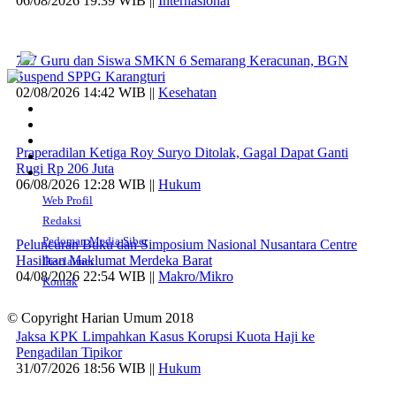
06/08/2026 19:39 WIB ||
Internasional
707 Guru dan Siswa SMKN 6 Semarang Keracunan, BGN
Suspend SPPG Karangturi
02/08/2026 14:42 WIB ||
Kesehatan
Praperadilan Ketiga Roy Suryo Ditolak, Gagal Dapat Ganti
Rugi Rp 206 Juta
06/08/2026 12:28 WIB ||
Hukum
Web Profil
Redaksi
Pedoman Media Siber
Peluncuran Buku dan Simposium Nasional Nusantara Centre
Hasilkan Maklumat Merdeka Barat
Disclaimer
04/08/2026 22:54 WIB ||
Makro/Mikro
Kontak
© Copyright Harian Umum 2018
Jaksa KPK Limpahkan Kasus Korupsi Kuota Haji ke
Pengadilan Tipikor
31/07/2026 18:56 WIB ||
Hukum