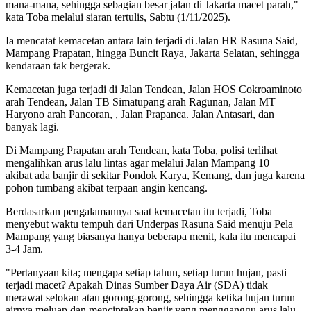
mana-mana, sehingga sebagian besar jalan di Jakarta macet parah,"
kata Toba melalui siaran tertulis, Sabtu (1/11/2025).
Ia mencatat kemacetan antara lain terjadi di Jalan HR Rasuna Said,
Mampang Prapatan, hingga Buncit Raya, Jakarta Selatan, sehingga
kendaraan tak bergerak.
Kemacetan juga terjadi di Jalan Tendean, Jalan HOS Cokroaminoto
arah Tendean, Jalan TB Simatupang arah Ragunan, Jalan MT
Haryono arah Pancoran, , Jalan Prapanca. Jalan Antasari, dan
banyak lagi.
Di Mampang Prapatan arah Tendean, kata Toba, polisi terlihat
mengalihkan arus lalu lintas agar melalui Jalan Mampang 10
akibat ada banjir di sekitar Pondok Karya, Kemang, dan juga karena
pohon tumbang akibat terpaan angin kencang.
Berdasarkan pengalamannya saat kemacetan itu terjadi, Toba
menyebut waktu tempuh dari Underpas Rasuna Said menuju Pela
Mampang yang biasanya hanya beberapa menit, kala itu mencapai
3-4 Jam.
"Pertanyaan kita; mengapa setiap tahun, setiap turun hujan, pasti
terjadi macet? Apakah Dinas Sumber Daya Air (SDA) tidak
merawat selokan atau gorong-gorong, sehingga ketika hujan turun
airnya meluap dan menciptakan banjir yang mengganggu arus lalu