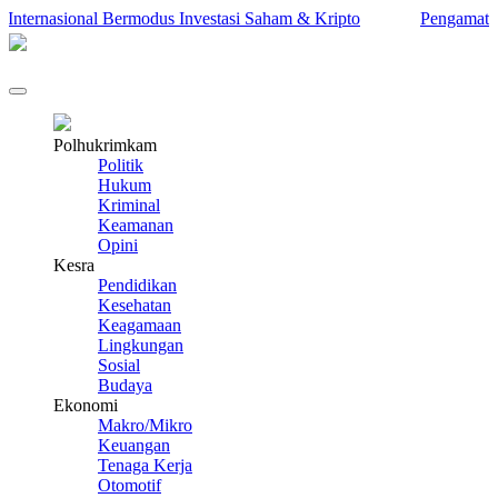
ernasional Bermodus Investasi Saham & Kripto
Pengamat Ingatk
Polhukrimkam
Politik
Hukum
Kriminal
Keamanan
Opini
Kesra
Pendidikan
Kesehatan
Keagamaan
Lingkungan
Sosial
Budaya
Ekonomi
Makro/Mikro
Keuangan
Tenaga Kerja
Otomotif