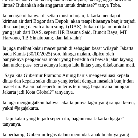
lintas? Bukankah ada anggaran untuk drainase?" tanya Toba.
Ia mengakui bahwa di setiap musim hujan, Jakarta mendapat
kiriman air dari Bogor dan Depok, akan tetapi biasanya banjir terjadi
di sepanjang daerah aliran sungai (DAS), bukan di jalan protokol
yang jauh dari DAS, seperti HR Rasuna Said, Buncit Raya, MT
Haryono, TB Simatupang, dan lain-lain?
Ia juga melihat kalau macet parah di sebagian besar wilayah Jakarta
pada Kamis (30/10/2025) sore hingga malam, dipicu oleh
banyaknya pengendara motor yang berteduh di bawah jalan layang
dan under pass, serta adanya lampu lalu lintas yang dikabarkan mati.
"Saya kita Gubernur Pramono Anung harus mengevaluasi kepala
dinas dan kepala suku dinas yang terkait dengan masalah banjir dan
macet itu. Kalau hal seperti ini terus terulang, bagaimana mungkin
Jakarta jadi Kota Global?" tanyanya.
Ia juga mengingatkan bahwa Jakarta punya tagar yang sangat keren,
yakni #jagajakarta.
"Tapi kalau yang terjadi seperti itu, bagaimana Jakarta dijaga?"
tanyanya.
Ia berharap, Gubernur tegas dalam menindak anak buahnya yang