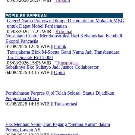
05/08/2026 20:37 WIB ||
Hukum
POPULER SEPEKAN
Geger! Nama Prabowo Diduga Dicatut dalam Makalah MBG
untuk Dapat Nobel Perdamaian
05/08/2026 17:25 WIB ||
Kriminal
Nusantara Centre Merekonstruksi Hari Kebangkitan Kembali
Ekopol Pancasila
01/08/2026 12:26 WIB ||
Politik
Transjakarta Blok M-Soetta Ganti Nama Jadi Transbandara,
Tarif Dipatok Rp15.000
05/08/2026 15:05 WIB ||
Transportasi
Sebaiknya Eko Sulistyo Jadi Justice Collaborator
04/08/2026 13:15 WIB ||
Opini
Pembahasan Perpres Ojol Telah Selesai, Status Dijadikan
Pengusaha Mikro
01/08/2026 14:15 WIB ||
Transportasi
Eks Menhan Sebut, Iran Pegang "Semua Kartu" dalam
Perang Lawan AS