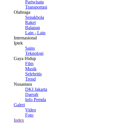
Pariwisata
Transportasi
Olahraga
Sepakbola
Raket
Balapan
Lain - Lain
Internasional
Iptek
Sains
Teknologi
Gaya Hidup
Film
Musik
Selebritis
Trend
Nusantara
DKI Jakarta
Daerah
Info Pemda
Galeri
Video
Foto
Index