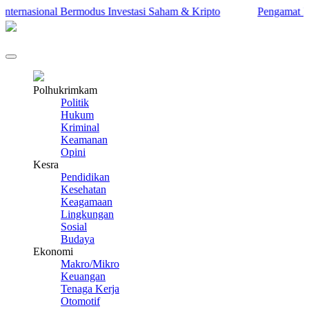
ernasional Bermodus Investasi Saham & Kripto
Pengamat Ingatk
Polhukrimkam
Politik
Hukum
Kriminal
Keamanan
Opini
Kesra
Pendidikan
Kesehatan
Keagamaan
Lingkungan
Sosial
Budaya
Ekonomi
Makro/Mikro
Keuangan
Tenaga Kerja
Otomotif