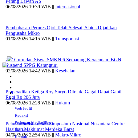
Perang Lawan AS
06/08/2026 19:39 WIB ||
Internasional
Pembahasan Perpres Ojol Telah Selesai, Status Dijadikan
Pengusaha Mikro
01/08/2026 14:15 WIB ||
Transportasi
707 Guru dan Siswa SMKN 6 Semarang Keracunan, BGN
Suspend SPPG Karangturi
02/08/2026 14:42 WIB ||
Kesehatan
Praperadilan Ketiga Roy Suryo Ditolak, Gagal Dapat Ganti
Rugi Rp 206 Juta
06/08/2026 12:28 WIB ||
Hukum
Web Profil
Redaksi
Pedoman Media Siber
Peluncuran Buku dan Simposium Nasional Nusantara Centre
Hasilkan Maklumat Merdeka Barat
Disclaimer
04/08/2026 22:54 WIB ||
Makro/Mikro
Kontak