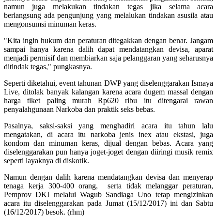
namun juga melakukan tindakan tegas jika selama acara
berlangsung ada pengunjung yang melalukan tindakan asusila atau
mengonsumsi minuman keras.
"Kita ingin hukum dan peraturan ditegakkan dengan benar. Jangam
sampai hanya karena dalih dapat mendatangkan devisa, aparat
menjadi permisif dan membiarkan saja pelanggaran yang seharusnya
ditindak tegas," pungkasnya.
Seperti diketahui, event tahunan DWP yang diselenggarakan Ismaya
Live, ditolak banyak kalangan karena acara dugem massal dengan
harga tiket paling murah Rp620 ribu itu ditengarai rawan
penyalahgunaan Narkoba dan praktik seks bebas.
Pasalnya, saksi-saksi yang menghadiri acara itu tahun lalu
mengatakan, di acara itu narkoba jenis inex atau ekstasi, juga
kondom dan minuman keras, dijual dengan bebas. Acara yang
diselenggarakan pun hanya joget-joget dengan diiringi musik remix
seperti layaknya di diskotik.
Namun dengan dalih karena mendatangkan devisa dan menyerap
tenaga kerja 300-400 orang, serta tidak melanggar peraturan,
Pemprov DKI melalui Wagub Sandiaga Uno tetap mengizinkan
acara itu diselenggarakan pada Jumat (15/12/2017) ini dan Sabtu
(16/12/2017) besok. (rhm)