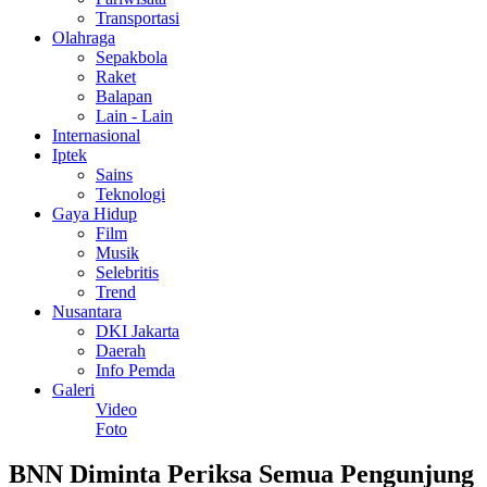
Transportasi
Olahraga
Sepakbola
Raket
Balapan
Lain - Lain
Internasional
Iptek
Sains
Teknologi
Gaya Hidup
Film
Musik
Selebritis
Trend
Nusantara
DKI Jakarta
Daerah
Info Pemda
Galeri
Video
Foto
BNN Diminta Periksa Semua Pengunjung