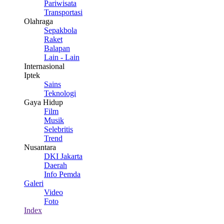
Pariwisata
Transportasi
Olahraga
Sepakbola
Raket
Balapan
Lain - Lain
Internasional
Iptek
Sains
Teknologi
Gaya Hidup
Film
Musik
Selebritis
Trend
Nusantara
DKI Jakarta
Daerah
Info Pemda
Galeri
Video
Foto
Index