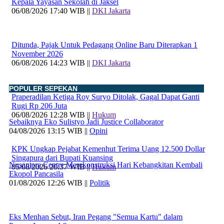
Kepala Yayasan Sekolah di Jaksel
06/08/2026 17:40 WIB ||
DKI Jakarta
Ditunda, Pajak Untuk Pedagang Online Baru Diterapkan 1
November 2026
06/08/2026 14:23 WIB ||
DKI Jakarta
POPULER SEPEKAN
Praperadilan Ketiga Roy Suryo Ditolak, Gagal Dapat Ganti
Rugi Rp 206 Juta
06/08/2026 12:28 WIB ||
Hukum
Sebaiknya Eko Sulistyo Jadi Justice Collaborator
04/08/2026 13:15 WIB ||
Opini
KPK Ungkap Pejabat Kemenhut Terima Uang 12.500 Dollar
Singapura dari Bupati Kuansing
Nusantara Centre Merekonstruksi Hari Kebangkitan Kembali
05/08/2026 20:37 WIB ||
Hukum
Ekopol Pancasila
01/08/2026 12:26 WIB ||
Politik
Eks Menhan Sebut, Iran Pegang "Semua Kartu" dalam