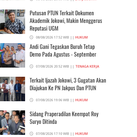
Putusan PTUN Terkait Dokumen
Akademik Jokowi, Makin Menggerus
Reputasi UGM
08/08/2026 17:52 WIB ||
HUKUM
Andi Gani Tegaskan Buruh Tetap
Demo Pada Agustus - September
07/08/2026 20:52 WIB ||
TENAGA KERJA
Terkait Ijazah Jokowi, 3 Gugatan Akan
Diajukan Ke PN Jakpus Dan PTUN
07/08/2026 19:06 WIB ||
HUKUM
Sidang Praperadilan Keempat Roy
Suryo Ditinda
07/08/2026 17:10 WIB ||
HUKUM