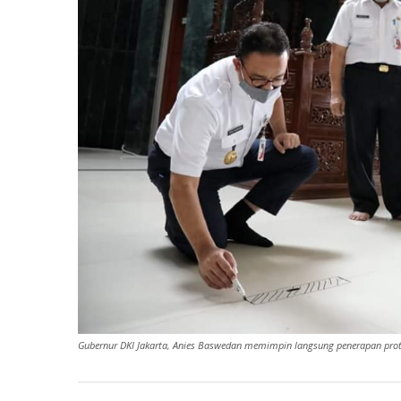
Gubernur DKI Jakarta, Anies Baswedan memimpin langsung penerapan protok