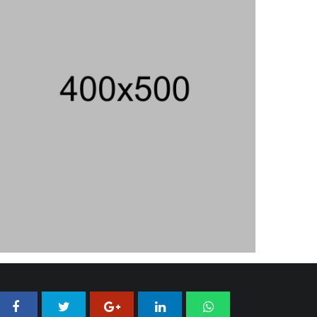
ntuk Pendatang
04/06/2020 22:08
08/08/2026 23:01 WIB ||
DAERAH
04/06/2020 22:03
Peluncuran Buku Dan Simposium
Nasional Nusantara Centre Hasilkan
Maklumat Merdeka Barat
04/08/2026 22:54 WIB ||
MAKRO/MIKRO
Eksepsinya Diterima Hakim, Dokter
Tifa Praperadilankan Kejaksaan
04/08/2026 18:37 WIB ||
HUKUM
Geger! Nama Prabowo Diduga Dicatut
Dalam Makalah MBG Untuk Dapat
Nobel Perdamaian
05/08/2026 17:25 WIB ||
KRIMINAL
Jenderal Dudung Pimpin Peluncuran
Buku Dan Diskusi UU Perekonomian