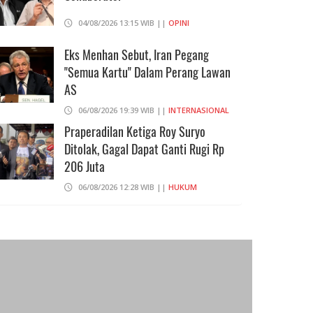
04/08/2026 13:15 WIB ||
OPINI
Eks Menhan Sebut, Iran Pegang
"Semua Kartu" Dalam Perang Lawan
AS
06/08/2026 19:39 WIB ||
INTERNASIONAL
Praperadilan Ketiga Roy Suryo
Ditolak, Gagal Dapat Ganti Rugi Rp
206 Juta
06/08/2026 12:28 WIB ||
HUKUM
707 Guru Dan Siswa SMKN 6
Semarang Keracunan, BGN Suspend
SPPG Karangturi
DKI JAKARTA
DKI JAKARTA
02/08/2026 14:42 WIB ||
KESEHATAN
Konsumen Somasi Developer Dan
as-was Gelombang Kedua,
Nasdem Apresiasi Langkah A
Kuasai Lahan Desa Ekowisata Tahfidz
emokrat Dorong Tes Covid-19
Terkait PSBB Transisi