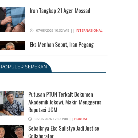
Iran Tangkap 21 Agen Mossad
07/08/2026 10:32 WIB ||
INTERNASIONAL
Eks Menhan Sebut, Iran Pegang
"Semua Kartu" Dalam Perang Lawan
AS
POPULER SEPEKAN
06/08/2026 19:39 WIB ||
INTERNASIONAL
Utang Kereta Cepat Jakarta -
Bandung Akan Ditanggung Kemenkeu
Putusan PTUN Terkait Dokumen
06/08/2026 19:02 WIB ||
KEUANGAN
Akademik Jokowi, Makin Menggerus
Reputasi UGM
Ratusan Senjata Api Dan Narkoba
Ditemukan Di Ruang Kepala Yayasan
08/08/2026 17:52 WIB ||
HUKUM
Sekolah Di Jaksel
Sebaiknya Eko Sulistyo Jadi Justice
Collaborator
06/08/2026 17:40 WIB ||
DKI JAKARTA