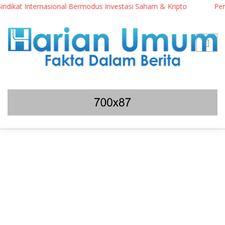
ikat Internasional Bermodus Investasi Saham & Kripto
Pengama