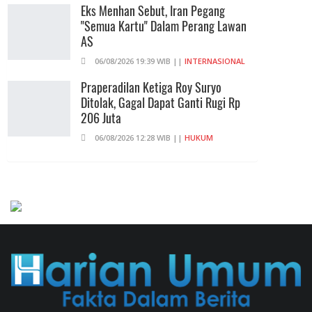
Eks Menhan Sebut, Iran Pegang
"Semua Kartu" Dalam Perang Lawan
AS
06/08/2026 19:39 WIB ||
INTERNASIONAL
Praperadilan Ketiga Roy Suryo
Ditolak, Gagal Dapat Ganti Rugi Rp
206 Juta
06/08/2026 12:28 WIB ||
HUKUM
707 Guru Dan Siswa SMKN 6
Semarang Keracunan, BGN Suspend
SPPG Karangturi
02/08/2026 14:42 WIB ||
KESEHATAN
Peluncuran Buku Dan Simposium
Nasional Nusantara Centre Hasilkan
Maklumat Merdeka Barat
04/08/2026 22:54 WIB ||
MAKRO/MIKRO