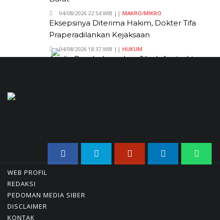
04/08/2026 22:54 WIB ||
MAKRO/MIKRO
Eksepsinya Diterima Hakim, Dokter Tifa
Praperadilankan Kejaksaan
04/08/2026 18:37 WIB ||
HUKUM
Analis: Pembalasan Iran Jika Infrastruktur
Energinya Diserang Bisa Guncang Ekonomi Gl
01/08/2026 22:09 WIB ||
DKI JAKARTA
Untung KAI Turun Tajam, Terbebani Kereta C
Jakarta-Bandung
02/08/2026 21:26 WIB ||
TRANSPORTASI
Jenderal Dudung Pimpin Peluncuran Buku D
Diskusi UU Perekonomian Nasional
03/08/2026 18:31 WIB ||
PENDIDIKAN
WEB PROFIL
REDAKSI
PEDOMAN MEDIA SIBER
DISCLAIMER
KONTAK