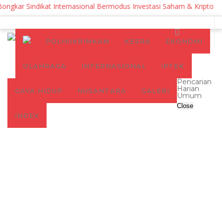
ngkar Sindikat Internasional Bermodus Investasi Saham & Kripto
POLHUKRIMKAM
KESRA
EKONOMI
OLAHRAGA
INTERNASIONAL
IPTEK
Pencarian
Harian
GAYA HIDUP
NUSANTARA
GALERI
Umum
Close
INDEX