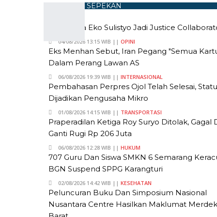
POPULER SEPEKAN
Sebaiknya Eko Sulistyo Jadi Justice Collaborat
04/08/2026 13:15 WIB ||
OPINI
Eks Menhan Sebut, Iran Pegang "Semua Kart
Dalam Perang Lawan AS
06/08/2026 19:39 WIB ||
INTERNASIONAL
Pembahasan Perpres Ojol Telah Selesai, Stat
Dijadikan Pengusaha Mikro
01/08/2026 14:15 WIB ||
TRANSPORTASI
Praperadilan Ketiga Roy Suryo Ditolak, Gagal
Ganti Rugi Rp 206 Juta
06/08/2026 12:28 WIB ||
HUKUM
707 Guru Dan Siswa SMKN 6 Semarang Kerac
BGN Suspend SPPG Karangturi
02/08/2026 14:42 WIB ||
KESEHATAN
Peluncuran Buku Dan Simposium Nasional
Nusantara Centre Hasilkan Maklumat Merde
Barat