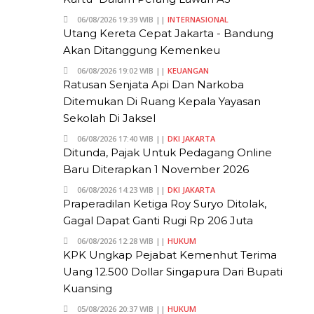
06/08/2026 19:39 WIB ||
INTERNASIONAL
Utang Kereta Cepat Jakarta - Bandung
Akan Ditanggung Kemenkeu
06/08/2026 19:02 WIB ||
KEUANGAN
Ratusan Senjata Api Dan Narkoba
Ditemukan Di Ruang Kepala Yayasan
Sekolah Di Jaksel
06/08/2026 17:40 WIB ||
DKI JAKARTA
Ditunda, Pajak Untuk Pedagang Online
Baru Diterapkan 1 November 2026
06/08/2026 14:23 WIB ||
DKI JAKARTA
Praperadilan Ketiga Roy Suryo Ditolak,
Gagal Dapat Ganti Rugi Rp 206 Juta
06/08/2026 12:28 WIB ||
HUKUM
KPK Ungkap Pejabat Kemenhut Terima
Uang 12.500 Dollar Singapura Dari Bupati
Kuansing
05/08/2026 20:37 WIB ||
HUKUM