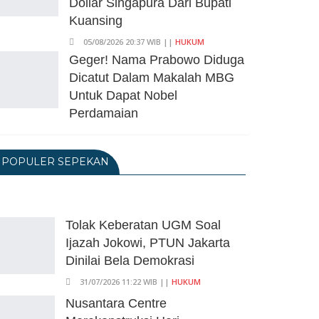
Dollar Singapura Dari Bupati
Kuansing
05/08/2026 20:37 WIB ||
HUKUM
Geger! Nama Prabowo Diduga
Dicatut Dalam Makalah MBG
Untuk Dapat Nobel
Perdamaian
05/08/2026 17:25 WIB ||
KRIMINAL
Transjakarta Blok M-Soetta
POPULER SEPEKAN
Ganti Nama Jadi
Transbandara, Tarif Dipatok
Rp15.000
Tolak Keberatan UGM Soal
05/08/2026 15:05 WIB ||
TRANSPORTASI
Ijazah Jokowi, PTUN Jakarta
BPS Klaim Angka
Dinilai Bela Demokrasi
Pengangguran Di Indonesia
Pada Mei 2026 Turun Jadi 7,22
31/07/2026 11:22 WIB ||
HUKUM
Juta Orang
Nusantara Centre
05/08/2026 13:45 WIB ||
TENAGA KERJA