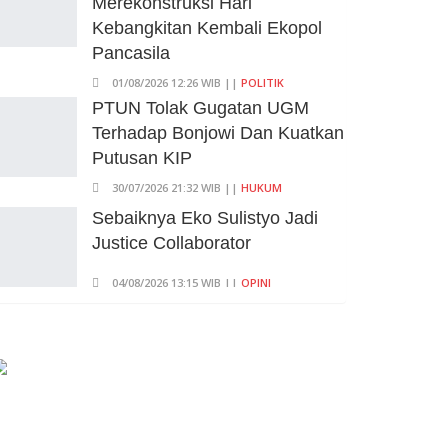
Merekonstruksi Hari
Kuartal II-2026, Ekonomi RI
Kebangkitan Kembali Ekopol
Tumbuh 5,29 Persen, Sektor
Pancasila
Pertambangan Alami Kontraksi
01/08/2026 12:26 WIB ||
POLITIK
05/08/2026 13:16 WIB ||
MAKRO/MIKRO
PTUN Tolak Gugatan UGM
Terhadap Bonjowi Dan Kuatkan
Putusan KIP
30/07/2026 21:32 WIB ||
HUKUM
Sebaiknya Eko Sulistyo Jadi
Justice Collaborator
04/08/2026 13:15 WIB ||
OPINI
Pembahasan Perpres Ojol
Telah Selesai, Status Dijadikan
Pengusaha Mikro
01/08/2026 14:15 WIB ||
TRANSPORTASI
Curi Dompet Yang Ternyata