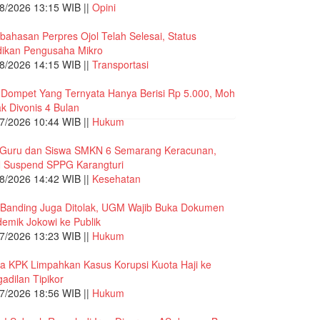
8/2026 13:15 WIB ||
Opini
ahasan Perpres Ojol Telah Selesai, Status
dikan Pengusaha Mikro
8/2026 14:15 WIB ||
Transportasi
 Dompet Yang Ternyata Hanya Berisi Rp 5.000, Moh
ak Divonis 4 Bulan
7/2026 10:44 WIB ||
Hukum
 Guru dan Siswa SMKN 6 Semarang Keracunan,
 Suspend SPPG Karangturi
8/2026 14:42 WIB ||
Kesehatan
 Banding Juga Ditolak, UGM Wajib Buka Dokumen
emik Jokowi ke Publik
7/2026 13:23 WIB ||
Hukum
a KPK Limpahkan Kasus Korupsi Kuota Haji ke
adilan Tipikor
7/2026 18:56 WIB ||
Hukum