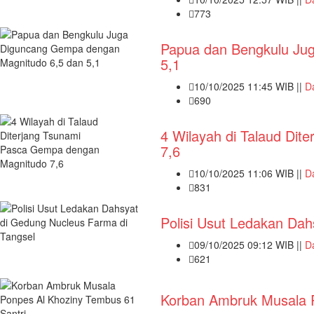
773
Papua dan Bengkulu Ju
5,1
10/10/2025 11:45 WIB ||
D
690
4 Wilayah di Talaud Di
7,6
10/10/2025 11:06 WIB ||
D
831
Polisi Usut Ledakan Dah
09/10/2025 09:12 WIB ||
D
621
Korban Ambruk Musala P