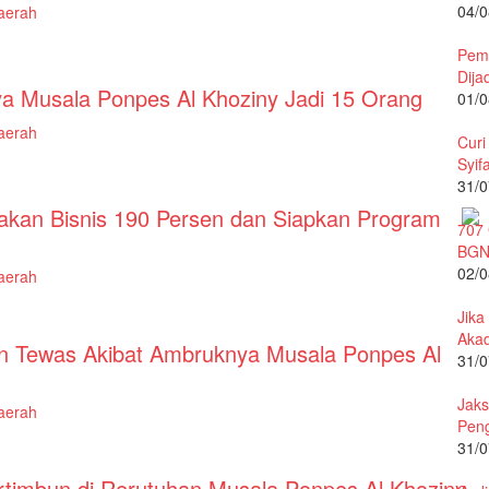
04/0
aerah
Pemb
Dija
 Musala Ponpes Al Khoziny Jadi 15 Orang
01/0
aerah
Curi
Syif
31/0
akan Bisnis 190 Persen dan Siapkan Program
707
BGN
02/0
aerah
Jika
Akad
n Tewas Akibat Ambruknya Musala Ponpes Al
31/0
Jaks
aerah
Peng
31/0
rtimbun di Rerutuhan Musala Ponpes Al Khoziny