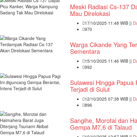
Meski Radiasi Cs-137 D
Mau Direlokasi
17/10/2025 11:48 WIB ||
D
970
Warga Cikande Yang Ter
Sementara
15/10/2025 11:46 WIB ||
D
992
Sulawesi Hingga Papua P
Terjadi di Sulut
12/10/2025 07:38 WIB ||
D
896
Sangihe, Morotai dan Ha
Gempa M7,6 di Talaud
10/10/2025 12:57 WIB ||
D