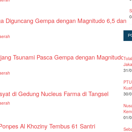
S
0
ga Diguncang Gempa dengan Magnitudo 6,5 dan
P
aerah
terjang Tsunami Pasca Gempa dengan Magnitudo
Tola
Jaka
31/0
aerah
PTU
Kuat
syat di Gedung Nucleus Farma di Tangsel
30/0
aerah
Nusa
Kemb
01/0
onpes Al Khoziny Tembus 61 Santri
Seba