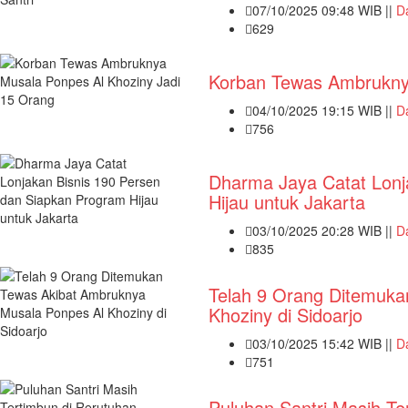
07/10/2025 09:48 WIB ||
D
629
Korban Tewas Ambruknya
04/10/2025 19:15 WIB ||
D
756
Dharma Jaya Catat Lonj
Hijau untuk Jakarta
03/10/2025 20:28 WIB ||
D
835
Telah 9 Orang Ditemuka
Khoziny di Sidoarjo
03/10/2025 15:42 WIB ||
D
751
Puluhan Santri Masih Te