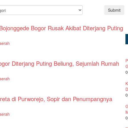
Submit
Bojonggede Bogor Rusak Akibat Diterjang Puting
aerah
P
gor Diterjang Puting Beliung, Sejumlah Rumah
G
0
aerah
K
D
0
reta di Purworejo, Sopir dan Penumpangnya
G
M
aerah
0