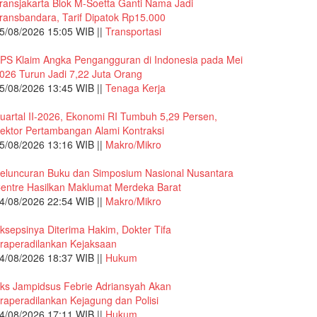
ransjakarta Blok M-Soetta Ganti Nama Jadi
ransbandara, Tarif Dipatok Rp15.000
5/08/2026 15:05 WIB ||
Transportasi
PS Klaim Angka Pengangguran di Indonesia pada Mei
026 Turun Jadi 7,22 Juta Orang
5/08/2026 13:45 WIB ||
Tenaga Kerja
uartal II-2026, Ekonomi RI Tumbuh 5,29 Persen,
ektor Pertambangan Alami Kontraksi
5/08/2026 13:16 WIB ||
Makro/Mikro
eluncuran Buku dan Simposium Nasional Nusantara
entre Hasilkan Maklumat Merdeka Barat
4/08/2026 22:54 WIB ||
Makro/Mikro
ksepsinya Diterima Hakim, Dokter Tifa
raperadilankan Kejaksaan
4/08/2026 18:37 WIB ||
Hukum
ks Jampidsus Febrie Adriansyah Akan
raperadilankan Kejagung dan Polisi
4/08/2026 17:11 WIB ||
Hukum