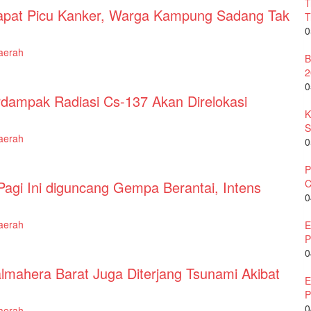
T
apat Picu Kanker, Warga Kampung Sadang Tak
T
0
aerah
B
2
0
dampak Radiasi Cs-137 Akan Direlokasi
K
S
aerah
0
P
C
agi Ini diguncang Gempa Berantai, Intens
0
aerah
E
P
0
lmahera Barat Juga Diterjang Tsunami Akibat
E
P
0
aerah