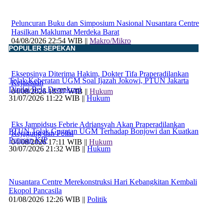
Peluncuran Buku dan Simposium Nasional Nusantara Centre
Hasilkan Maklumat Merdeka Barat
04/08/2026 22:54 WIB ||
Makro/Mikro
POPULER SEPEKAN
Eksepsinya Diterima Hakim, Dokter Tifa Praperadilankan
Tolak Keberatan UGM Soal Ijazah Jokowi, PTUN Jakarta
Kejaksaan
Dinilai Bela Demokrasi
04/08/2026 18:37 WIB ||
Hukum
31/07/2026 11:22 WIB ||
Hukum
Eks Jampidsus Febrie Adriansyah Akan Praperadilankan
PTUN Tolak Gugatan UGM Terhadap Bonjowi dan Kuatkan
Kejagung dan Polisi
Putusan KIP
04/08/2026 17:11 WIB ||
Hukum
30/07/2026 21:32 WIB ||
Hukum
Nusantara Centre Merekonstruksi Hari Kebangkitan Kembali
Ekopol Pancasila
01/08/2026 12:26 WIB ||
Politik