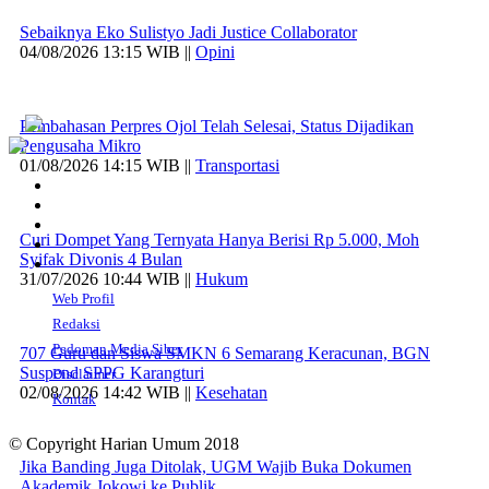
Sebaiknya Eko Sulistyo Jadi Justice Collaborator
04/08/2026 13:15 WIB ||
Opini
Pembahasan Perpres Ojol Telah Selesai, Status Dijadikan
Pengusaha Mikro
01/08/2026 14:15 WIB ||
Transportasi
Curi Dompet Yang Ternyata Hanya Berisi Rp 5.000, Moh
Syifak Divonis 4 Bulan
31/07/2026 10:44 WIB ||
Hukum
Web Profil
Redaksi
Pedoman Media Siber
707 Guru dan Siswa SMKN 6 Semarang Keracunan, BGN
Suspend SPPG Karangturi
Disclaimer
02/08/2026 14:42 WIB ||
Kesehatan
Kontak
© Copyright Harian Umum 2018
Jika Banding Juga Ditolak, UGM Wajib Buka Dokumen
Akademik Jokowi ke Publik