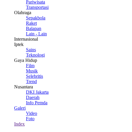
Pariwisata
Transportasi
Olahraga
Sepakbola
Raket
Balapan
Lain - Lain
Internasional
Iptek
Sains
Teknologi
Gaya Hidup
Film
Musik
Selebritis
Trend
Nusantara
DKI Jakarta
Daerah
Info Pemda
Galeri
Video
Foto
Index