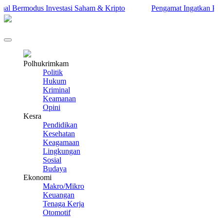
l Bermodus Investasi Saham & Kripto
Pengamat Ingatkan Prabow
Polhukrimkam
Politik
Hukum
Kriminal
Keamanan
Opini
Kesra
Pendidikan
Kesehatan
Keagamaan
Lingkungan
Sosial
Budaya
Ekonomi
Makro/Mikro
Keuangan
Tenaga Kerja
Otomotif