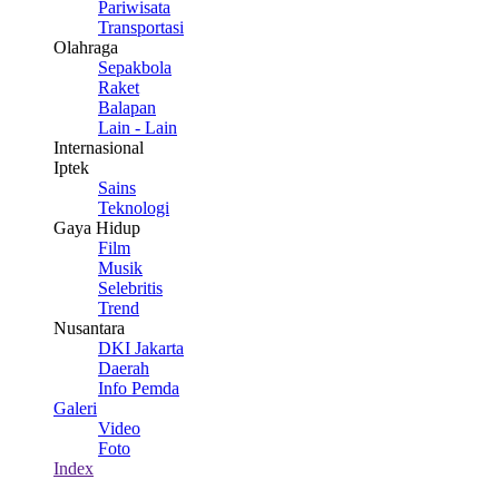
Pariwisata
Transportasi
Olahraga
Sepakbola
Raket
Balapan
Lain - Lain
Internasional
Iptek
Sains
Teknologi
Gaya Hidup
Film
Musik
Selebritis
Trend
Nusantara
DKI Jakarta
Daerah
Info Pemda
Galeri
Video
Foto
Index