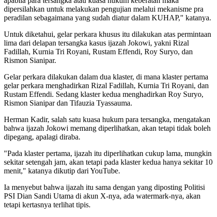
apabila para tersangka atau kuasa hukum keberatan maka
dipersilahkan untuk melakukan pengujian melalui mekanisme pra
peradilan sebagaimana yang sudah diatur dalam KUHAP," katanya.
Untuk diketahui, gelar perkara khusus itu dilakukan atas permintaan
lima dari delapan tersangka kasus ijazah Jokowi, yakni Rizal
Fadillah, Kurnia Tri Royani, Rustam Effendi, Roy Suryo, dan
Rismon Sianipar.
Gelar perkara dilakukan dalam dua klaster, di mana klaster pertama
gelar perkara menghadirkan Rizal Fadillah, Kurnia Tri Royani, dan
Rustam Effendi. Sedang klaster kedua menghadirkan Roy Suryo,
Rismon Sianipar dan Tifauzia Tyassauma.
Herman Kadir, salah satu kuasa hukum para tersangka, mengatakan
bahwa ijazah Jokowi memang diperlihatkan, akan tetapi tidak boleh
dipegang, apalagi diraba.
"Pada klaster pertama, ijazah itu diperlihatkan cukup lama, mungkin
sekitar setengah jam, akan tetapi pada klaster kedua hanya sekitar 10
menit," katanya dikutip dari YouTube.
Ia menyebut bahwa ijazah itu sama dengan yang diposting Politisi
PSI Dian Sandi Utama di akun X-nya, ada watermark-nya, akan
tetapi kertasnya terlihat tipis.