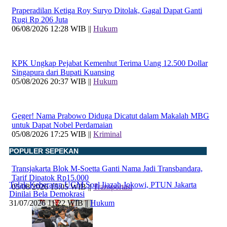
Praperadilan Ketiga Roy Suryo Ditolak, Gagal Dapat Ganti
Rugi Rp 206 Juta
06/08/2026 12:28 WIB ||
Hukum
KPK Ungkap Pejabat Kemenhut Terima Uang 12.500 Dollar
Singapura dari Bupati Kuansing
05/08/2026 20:37 WIB ||
Hukum
Geger! Nama Prabowo Diduga Dicatut dalam Makalah MBG
untuk Dapat Nobel Perdamaian
05/08/2026 17:25 WIB ||
Kriminal
POPULER SEPEKAN
Transjakarta Blok M-Soetta Ganti Nama Jadi Transbandara,
Tarif Dipatok Rp15.000
Tolak Keberatan UGM Soal Ijazah Jokowi, PTUN Jakarta
05/08/2026 15:05 WIB ||
Transportasi
Dinilai Bela Demokrasi
31/07/2026 11:22 WIB ||
Hukum