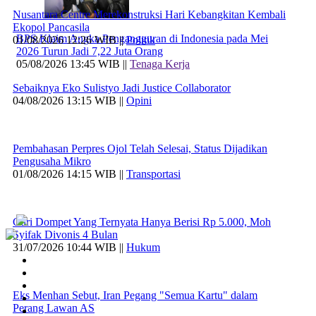
Nusantara Centre Merekonstruksi Hari Kebangkitan Kembali
Ekopol Pancasila
BPS Klaim Angka Pengangguran di Indonesia pada Mei
01/08/2026 12:26 WIB ||
Politik
2026 Turun Jadi 7,22 Juta Orang
05/08/2026 13:45 WIB ||
Tenaga Kerja
Sebaiknya Eko Sulistyo Jadi Justice Collaborator
04/08/2026 13:15 WIB ||
Opini
Pembahasan Perpres Ojol Telah Selesai, Status Dijadikan
Pengusaha Mikro
01/08/2026 14:15 WIB ||
Transportasi
Curi Dompet Yang Ternyata Hanya Berisi Rp 5.000, Moh
Syifak Divonis 4 Bulan
31/07/2026 10:44 WIB ||
Hukum
Eks Menhan Sebut, Iran Pegang "Semua Kartu" dalam
Perang Lawan AS